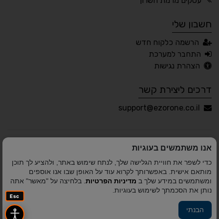
עסקים מרמת השרון
חשבון שלי
עברית
English
Русский
العربية
הרשמה כלקוח חדש
Français
התחבר למערכת
הצהרת נגישות
דרכים ליצירת קשר
💾 שמור הגדרות
📂 טען הגדרות
support@ezorone.co.il
הצהרת נגישות
משוב נגישות
אנו משתמשים בעוגיות
פותח על ידי
אלמיר מערכות תוכנה
© כל הזכויות שמורות
כדי לשפר את חוויית הגלישה שלך, לנתח שימוש באתר, ולהציע לך תוכן
לאזור אחד 2010-2026
מותאם אישית. באפשרותך לקרוא עוד על האופן שבו אנו אוספים
ומשתמשים במידע שלך ב
מדיניות הפרטיות
. בלחיצה על "מאשר" אתה
נותן את הסכמתך לשימוש בעוגיות.
Esc
הבנתי
פיתוח A&A Digital Agency