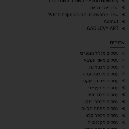
Send Delivery - משלוח מהיום להיום
סלון זינגר חזיות
THJ - תכשיטים ותכשיטי יוקרה מ1981
Adinut
⏸
⬡
GAD LEVY ART
הדגשת פוקוס
עצירת אנימציות
אזורים
¶
🌙
עסקים מגליל המערבי
עסקים מאור עקיבא
מצב לילה
הדגשת כותרות
עסקים מבנימינה
⬆
⬍
עסקים מגבעת עדה
ריווח פסקאות
סמן גדול
עסקים מזכרון יעקוב
עסקים ממעין צבי
עסקים מבת חפר
עסקים מכפר ויתקין
🔊 קריאת טקסט (Beta)
עסקים מפתח תקווה
📖 דיסלקציה
👁 ראייה חלשה
עסקים מכפר סבא
עסקים מקלנסווה
🖱 מוטורי
🧠 קוגניטיבי