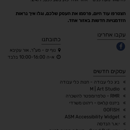
תקן ישראלי IS 5568
הצטרפו עוד היום, פרסמו את העסק שלכם, וגלו איך נראות
הזדמנויות חדשות באזור אחד.
A
A
A
A
A
עקבו אחרינו
כתובתנו
נוף ים - מע"ר, אור עקיבא
◐
◑
א-ה 10:00-16:00 בלבד
ניגודיות גבוהה
ניגודיות הפוכה
עסקים חדשים
☀
◌
גווני אפור
בהירות גבוהה
ביג כלי עבודה - חנות כלי עבודה
M | Art Studio
RMR - טלפרומפטר להשכרה
ביזנס קלאס - ריהוט משרדי
🔗
𝔸
GOFISH
גופן לדיסלקציה
הדגשת קישורים
ASM Accessibility Widget
↕
⇿
י.א.ר הנדסה
ריווח טקסט
גובה שורה