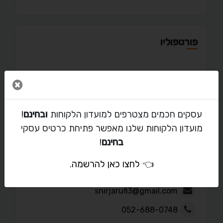
פורטפוליו
סגור 
מאמרים
עסקים חכמים מצטרפים למועדון הלקוחות
ובחינם
!
מועדון הלקוחות שלנו מאפשר פתיחת כרטיס עסקי
בחינם
!
יצירת קשר עם שניר
👈
לחצו כאן להרשמה
.
snirjarufi3@gmail.com
052-688-0748