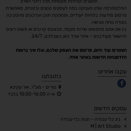
תושבים וקהילות מקומיות מכל רחבי הארץ.
הפלטפורמה שלנו מעניקה במה לעסקים קטנים ובינוניים, מאפשרת
פרסום מודעות בלוחות ייעודיים, ומספקת תוכן ועדכונים מהסביבה
בצורה נוחה ונגישה.
נגישות מאת ASM
בין אם אתם מחפשים שירות מקומי, מבצעים קרובים או פשוט רוצים
Accessibility
להישאר מעודכנים – אזור אחד כאן בשבילכם, 24/7.
תקן ישראלי IS 5568
הצטרפו עוד היום, פרסמו את העסק שלכם, וגלו איך נראות
הזדמנויות חדשות באזור אחד.
A
A
A
A
A
עקבו אחרינו
כתובתנו
נוף ים - מע"ר, אור עקיבא
◐
◑
א-ה 10:00-16:00 בלבד
ניגודיות גבוהה
ניגודיות הפוכה
עסקים חדשים
☀
◌
גווני אפור
בהירות גבוהה
ביג כלי עבודה - חנות כלי עבודה
M | Art Studio