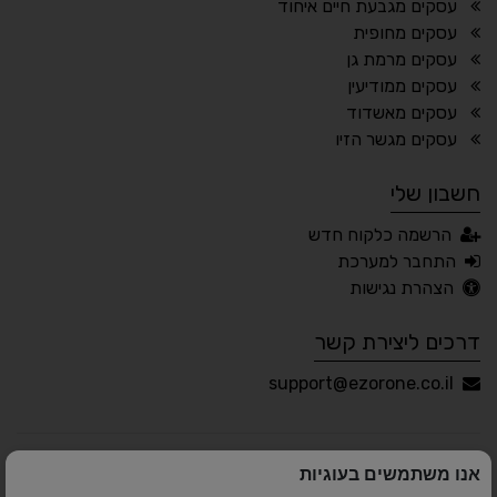
עסקים מגבעת חיים איחוד
עסקים מחופית
🔊 קריאת טקסט (Beta)
עסקים מרמת גן
📖 דיסלקציה
👁 ראייה חלשה
עסקים ממודיעין
עסקים מאשדוד
🖱 מוטורי
🧠 קוגניטיבי
עסקים מגשר הזיו
חשבון שלי
עברית
English
Русский
العربية
הרשמה כלקוח חדש
Français
התחבר למערכת
הצהרת נגישות
דרכים ליצירת קשר
💾 שמור הגדרות
📂 טען הגדרות
support@ezorone.co.il
הצהרת נגישות
משוב נגישות
אנו משתמשים בעוגיות