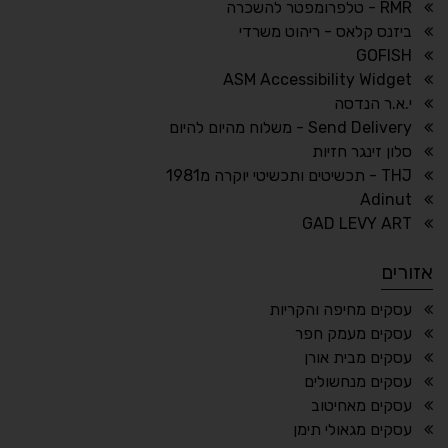
RMR - טלפרומפטר להשכרה
ביזנס קלאס - ריהוט משרדי
🔗
𝔸
GOFISH
גופן לדיסלקציה
הדגשת קישורים
ASM Accessibility Widget
↕
⇿
י.א.ר הנדסה
ריווח טקסט
גובה שורה
Send Delivery - משלוח מהיום להיום
סלון זינגר חזיות
THJ - תכשיטים ותכשיטי יוקרה מ1981
Adinut
⏸
⬡
GAD LEVY ART
הדגשת פוקוס
עצירת אנימציות
אזורים
¶
🌙
עסקים מחיפה והקריות
עסקים מעמק חפר
מצב לילה
הדגשת כותרות
עסקים מבית אורן
⬆
⬍
עסקים מנחשולים
ריווח פסקאות
סמן גדול
עסקים מאחיטוב
עסקים מגאולי תימן