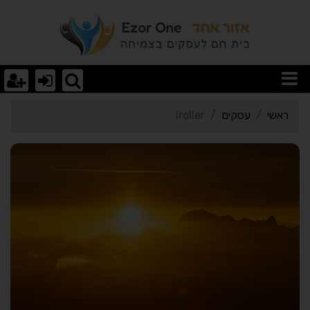
רטי כרטיס העסק iroller
ראשי
עסקים
iroller