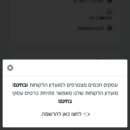
המרכז
/
רמת גן
הרב לוין
neshira.co.il
פורטפוליו
סגור 
עסקים חכמים מצטרפים למועדון הלקוחות
ובחינם
!
מועדון הלקוחות שלנו מאפשר פתיחת כרטיס עסקי
מאמרים
בחינם
!
👈
לחצו כאן להרשמה
.