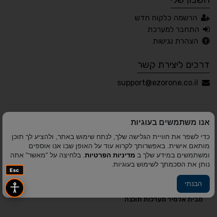
עברית
English
Русский
العربية
הרשמה כלקוח חדש
Français
התחבר למערכת
הצהרת נגישות
דרכים ליצירת קשר
💾 שמור הגדרות
📂 טען הגדרות
support@ezorone.co.il
הצהרת נגישות
משוב נגישות
אנו משתמשים בעוגיות
פותח על ידי
אלמיר מערכות תוכנה
© כל הזכויות שמורות
כדי לשפר את חוויית הגלישה שלך, לנתח שימוש באתר, ולהציע לך תוכן
לאזור אחד 2010-2026
מותאם אישית. באפשרותך לקרוא עוד על האופן שבו אנו אוספים
ומשתמשים במידע שלך ב
מדיניות הפרטיות
. בלחיצה על "מאשר" אתה
נותן את הסכמתך לשימוש בעוגיות.
Esc
הבנתי
פיתוח A&A Digital Agency
מבית
אלמיר מערכות תוכנה