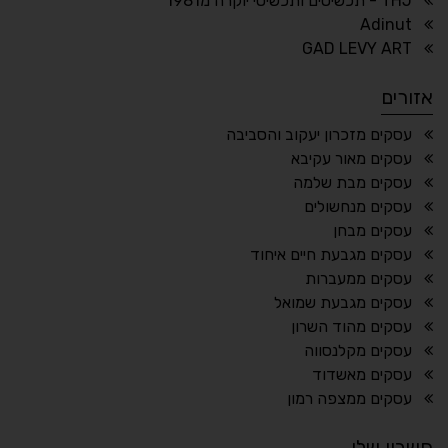
THJ - תכשיטים ותכשיטי יוקרה מ1981
Adinut
⏸
⬡
GAD LEVY ART
הדגשת פוקוס
עצירת אנימציות
אזורים
¶
🌙
עסקים מזכרון יעקוב והסביבה
עסקים מאור עקיבא
מצב לילה
הדגשת כותרות
עסקים מבת שלמה
⬆
⬍
עסקים מנחשולים
ריווח פסקאות
סמן גדול
עסקים מבחן
עסקים מגבעת חיים איחוד
עסקים ממעברות
עסקים מגבעת שמואל
🔊 קריאת טקסט (Beta)
עסקים מהוד השרון
📖 דיסלקציה
👁 ראייה חלשה
עסקים מקלנסווה
עסקים מאשדוד
🖱 מוטורי
🧠 קוגניטיבי
עסקים ממצפה רמון
חשבון שלי