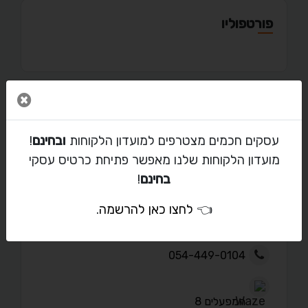
פורטפוליו
סגור 
מאמרים
עסקים חכמים מצטרפים למועדון הלקוחות
ובחינם
!
מועדון הלקוחות שלנו מאפשר פתיחת כרטיס עסקי
בחינם
!
יצירת קשר עם אסף
👈
לחצו כאן להרשמה
.
info@3dprintingcenter.co.il
054-449-0104
המפעלים 8