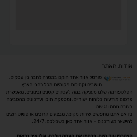
אודות האתר
פורטל אזור אחד הוקם במטרה לחבר בין עסקים,
תושבים וקהילות מקומיות מכל רחבי הארץ.
הפלטפורמה שלנו מעניקה במה לעסקים קטנים ובינוניים, מאפשרת
פרסום מודעות בלוחות ייעודיים, ומספקת תוכן ועדכונים מהסביבה
בצורה נוחה ונגישה.
נגישות מאת ASM
בין אם אתם מחפשים שירות מקומי, מבצעים קרובים או פשוט רוצים
Accessibility
להישאר מעודכנים – אזור אחד כאן בשבילכם, 24/7.
תקן ישראלי IS 5568
הצטרפו עוד היום, פרסמו את העסק שלכם, וגלו איך נראות