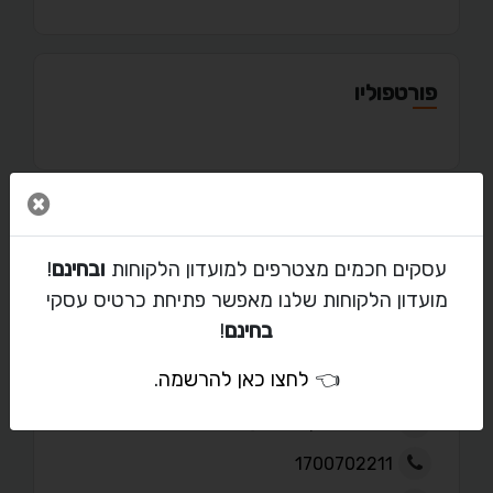
פורטפוליו
סגור 
מאמרים
עסקים חכמים מצטרפים למועדון הלקוחות
ובחינם
!
מועדון הלקוחות שלנו מאפשר פתיחת כרטיס עסקי
בחינם
!
יצירת קשר עם טל
👈
לחצו כאן להרשמה
.
sales@aloni-pirzul.co.il
1700702211