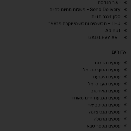
↕
⇿
י.א.ר הנדסה
ריווח טקסט
גובה שורה
Send Delivery - משלוח מהיום להיום
סלון זינגר חזיות
THJ - תכשיטים ותכשיטי יוקרה מ1981
Adinut
⏸
⬡
GAD LEVY ART
הדגשת פוקוס
עצירת אנימציות
אזורים
¶
🌙
עסקים מדרום
עסקים מחוף הכרמל
מצב לילה
הדגשת כותרות
עסקים מיקנעם
⬆
⬍
עסקים מעין כרמל
ריווח פסקאות
סמן גדול
עסקים מאחיטוב
עסקים מגבעת חיים מאוחד
עסקים מכוכב יאיר
עסקים מנס ציונה
🔊 קריאת טקסט (Beta)
עסקים מרמלה
📖 דיסלקציה
👁 ראייה חלשה
עסקים מכפר סבא