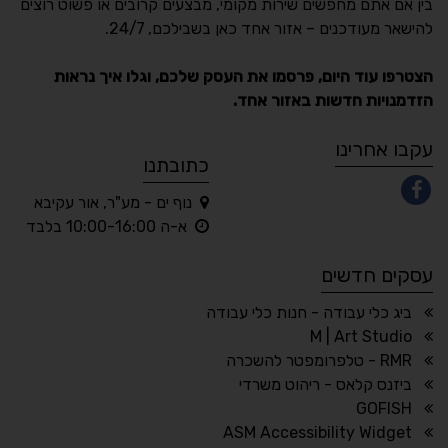
בין אם אתם מחפשים שירות מקומי, מבצעים קרובים או פשוט רוצים
Accessibility
להישאר מעודכנים – אזור אחד כאן בשבילכם, 24/7.
תקן ישראלי IS 5568
הצטרפו עוד היום, פרסמו את העסק שלכם, וגלו איך נראות
הזדמנויות חדשות באזור אחד.
A
A
A
A
A
עקבו אחרינו
כתובתנו
נוף ים - מע"ר, אור עקיבא
◐
◑
א-ה 10:00-16:00 בלבד
ניגודיות גבוהה
ניגודיות הפוכה
עסקים חדשים
☀
◌
גווני אפור
בהירות גבוהה
ביג כלי עבודה - חנות כלי עבודה
M | Art Studio
RMR - טלפרומפטר להשכרה
ביזנס קלאס - ריהוט משרדי
🔗
𝔸
GOFISH
גופן לדיסלקציה
הדגשת קישורים
ASM Accessibility Widget