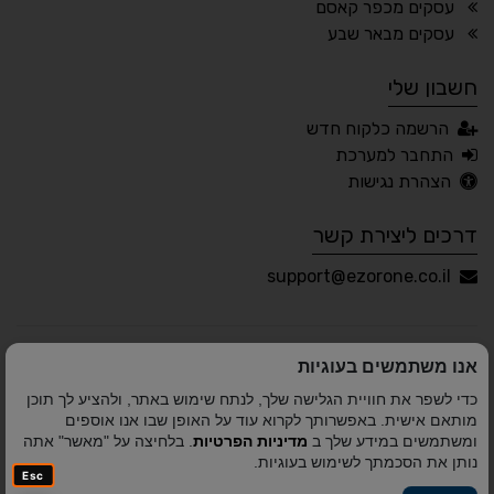
עסקים מכפר קאסם
🖱 מוטורי
🧠 קוגניטיבי
עסקים מבאר שבע
חשבון שלי
עברית
English
Русский
العربية
הרשמה כלקוח חדש
Français
התחבר למערכת
הצהרת נגישות
דרכים ליצירת קשר
💾 שמור הגדרות
📂 טען הגדרות
support@ezorone.co.il
הצהרת נגישות
משוב נגישות
אנו משתמשים בעוגיות
פותח על ידי
אלמיר מערכות תוכנה
© כל הזכויות שמורות
כדי לשפר את חוויית הגלישה שלך, לנתח שימוש באתר, ולהציע לך תוכן
לאזור אחד 2010-2026
מותאם אישית. באפשרותך לקרוא עוד על האופן שבו אנו אוספים
ומשתמשים במידע שלך ב
מדיניות הפרטיות
. בלחיצה על "מאשר" אתה
נותן את הסכמתך לשימוש בעוגיות.
Esc