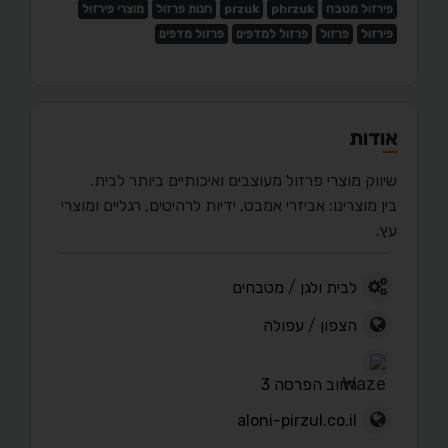
פירזול מטבח
phrzuk
przuk
חנות פרזול
מוצרי פירזול
פירזול
פרזול
פרזול למדפים
פרזול מדפים
אודות
שיווק מוצרי פרזול מעוצבים ואיכותיים ביותר לבית.
בין מוצרינו: אביזרי אמבט, ידיות לרהיטים, רגליים ומוצרי
עץ.
לבית ולגן
/
מטבחים
הצפון
/
עפולה
רחוב הפרסה 3
aloni-pirzul.co.il