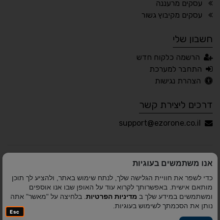
עסקים מרעננה
🖱 מוטורי
🧠 קוגניטיבי
עסקים מקיבוץ גשור
חשבון שלי
עברית
English
Русский
العربية
הרשמה כלקוח חדש
Français
התחבר למערכת
הצהרת נגישות
דרכים ליצירת קשר
💾 שמור הגדרות
📂 טען הגדרות
support@ezorone.co.il
הצהרת נגישות
משוב נגישות
אנו משתמשים בעוגיות
פותח על ידי
אלמיר מערכות תוכנה
© כל הזכויות שמורות
כדי לשפר את חוויית הגלישה שלך, לנתח שימוש באתר, ולהציע לך תוכן
לאזור אחד 2010-2026
מותאם אישית. באפשרותך לקרוא עוד על האופן שבו אנו אוספים
ומשתמשים במידע שלך ב
מדיניות הפרטיות
. בלחיצה על "מאשר" אתה
נותן את הסכמתך לשימוש בעוגיות.
Esc