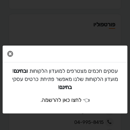
פורטפוליו
סגור 
מאמרים
עסקים חכמים מצטרפים למועדון הלקוחות
ובחינם
!
מועדון הלקוחות שלנו מאפשר פתיחת כרטיס עסקי
בחינם
!
יצירת קשר עם נילי
👈
לחצו כאן להרשמה
.
nuziel476@gmail.com
04-995-8415