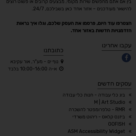
בין אם אתם מחפשים שירות מקומי, מבצעים קרובים או פשוט רוצים
Accessibility
להישאר מעודכנים – אזור אחד כאן בשבילכם, 24/7.
תקן ישראלי IS 5568
הצטרפו עוד היום, פרסמו את העסק שלכם, וגלו איך נראות
הזדמנויות חדשות באזור אחד.
A
A
A
A
A
עקבו אחרינו
כתובתנו
נוף ים - מע"ר, אור עקיבא
◐
◑
א-ה 10:00-16:00 בלבד
ניגודיות גבוהה
ניגודיות הפוכה
עסקים חדשים
☀
◌
גווני אפור
בהירות גבוהה
ביג כלי עבודה - חנות כלי עבודה
M | Art Studio
RMR - טלפרומפטר להשכרה
ביזנס קלאס - ריהוט משרדי
🔗
𝔸
GOFISH
גופן לדיסלקציה
הדגשת קישורים
ASM Accessibility Widget