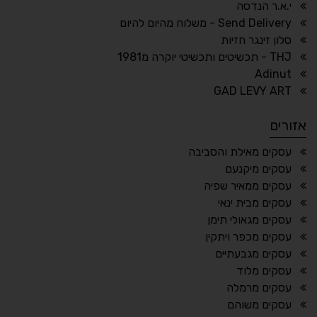
↕
⇿
י.א.ר הנדסה
ריווח טקסט
גובה שורה
Send Delivery - משלוח מהיום להיום
סלון זינגר חזיות
THJ - תכשיטים ותכשיטי יוקרה מ1981
Adinut
⏸
⬡
GAD LEVY ART
הדגשת פוקוס
עצירת אנימציות
אזורים
¶
🌙
עסקים מאילת והסביבה
עסקים מיקנעם
מצב לילה
הדגשת כותרות
עסקים ממאיר שפיה
⬆
⬍
עסקים מבית ינאי
ריווח פסקאות
סמן גדול
עסקים מגאולי תימן
עסקים מכפר ויתקין
עסקים מגבעתיים
עסקים מלוד
🔊 קריאת טקסט (Beta)
עסקים מרמלה
📖 דיסלקציה
👁 ראייה חלשה
עסקים משוהם