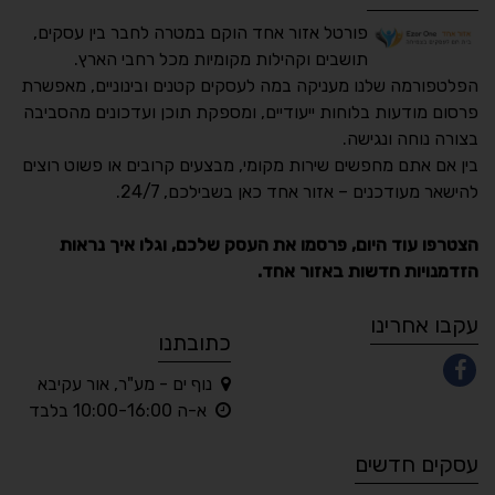
פורטל אזור אחד הוקם במטרה לחבר בין עסקים,
תושבים וקהילות מקומיות מכל רחבי הארץ.
הפלטפורמה שלנו מעניקה במה לעסקים קטנים ובינוניים, מאפשרת
פרסום מודעות בלוחות ייעודיים, ומספקת תוכן ועדכונים מהסביבה
בצורה נוחה ונגישה.
נגישות מאת ASM
בין אם אתם מחפשים שירות מקומי, מבצעים קרובים או פשוט רוצים
Accessibility
להישאר מעודכנים – אזור אחד כאן בשבילכם, 24/7.
תקן ישראלי IS 5568
הצטרפו עוד היום, פרסמו את העסק שלכם, וגלו איך נראות
הזדמנויות חדשות באזור אחד.
A
A
A
A
A
עקבו אחרינו
כתובתנו
נוף ים - מע"ר, אור עקיבא
◐
◑
א-ה 10:00-16:00 בלבד
ניגודיות גבוהה
ניגודיות הפוכה
עסקים חדשים
☀
◌