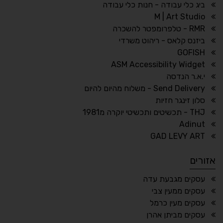
גווני אפור
בהירות גבוהה
ביג כלי עבודה - חנות כלי עבודה
M | Art Studio
RMR - טלפרומפטר להשכרה
ביזנס קלאס - ריהוט משרדי
🔗
𝔸
GOFISH
גופן לדיסלקציה
הדגשת קישורים
ASM Accessibility Widget
↕
⇿
י.א.ר הנדסה
ריווח טקסט
גובה שורה
Send Delivery - משלוח מהיום להיום
סלון זינגר חזיות
THJ - תכשיטים ותכשיטי יוקרה מ1981
Adinut
⏸
⬡
GAD LEVY ART
הדגשת פוקוס
עצירת אנימציות
אזורים
¶
🌙
עסקים מגבעת עדה
עסקים ממעין צבי
מצב לילה
הדגשת כותרות
עסקים מעין כרמל
⬆
⬍
עסקים מביתן אהרן
ריווח פסקאות
סמן גדול