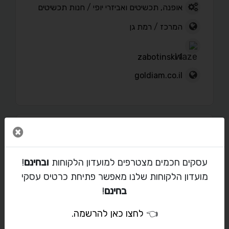
אופנה, תכשיטים ואביזרי יופי
/
חנות תכשיטים
המרכז
/
רמת גן
zabotinski 1
goldiam.co.il
סגור 
פורטפוליו
עסקים חכמים מצטרפים למועדון הלקוחות
ובחינם
!
מועדון הלקוחות שלנו מאפשר פתיחת כרטיס עסקי
בחינם
!
מאמרים
👈
לחצו כאן להרשמה
.