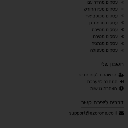
עסקים מהדר עם
עסקים מעין החורש
עסקים מכוכב יאיר
עסקים מרמת גן
🔊 קריאת טקסט (Beta)
עסקים מטייבה
📖 דיסלקציה
👁 ראייה חלשה
עסקים מטירה
עסקים מנתניה
🖱 מוטורי
🧠 קוגניטיבי
עסקים מעפולה
חשבון שלי
עברית
English
Русский
العربية
הרשמה כלקוח חדש
Français
התחבר למערכת
הצהרת נגישות
דרכים ליצירת קשר
💾 שמור הגדרות
📂 טען הגדרות
support@ezorone.co.il
הצהרת נגישות
משוב נגישות