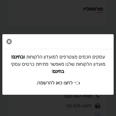
פורטפוליו
סגור 
מאמרים
עסקים חכמים מצטרפים למועדון הלקוחות
ובחינם
!
מועדון הלקוחות שלנו מאפשר פתיחת כרטיס עסקי
בחינם
!
יצירת קשר עם יוסי עוז
👈
לחצו כאן להרשמה
.
oz@kvisa.co.il
052-367-9981
03-575-6411