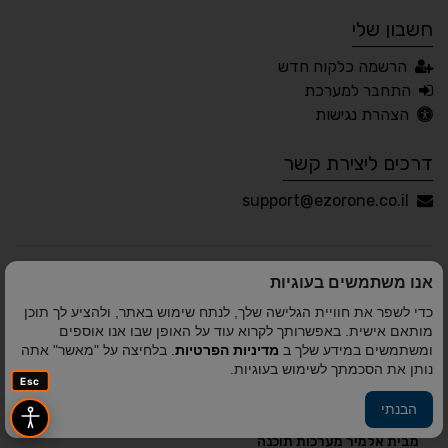
חשבון שלי
עברית
English
Русский
العربية
הרשמה כלקוח חדש
Français
התחבר למערכת
הצהרת נגישות
דרכים ליצירת קשר
💾 שמור הגדרות
📂 טען הגדרות
support@ezorone.co.il
הצהרת נגישות
משוב נגישות
אנו משתמשים בעוגיות
פותח על ידי
אלמיר מערכות תוכנה
© כל הזכויות שמורות
כדי לשפר את חוויית הגלישה שלך, לנתח שימוש באתר, ולהציע לך תוכן
לאזור אחד 2010-2026
מותאם אישית. באפשרותך לקרוא עוד על האופן שבו אנו אוספים
ומשתמשים במידע שלך ב
מדיניות הפרטיות
. בלחיצה על "מאשר" אתה
נותן את הסכמתך לשימוש בעוגיות.
Esc
הבנתי
פיתוח A&A Digital Agency
מבית
אלמיר מערכות תוכנה