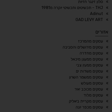
סלון זינגר חזיות
THJ - תכשיטים ותכשיטי יוקרה מ1981
Adinut
⏸
⬡
GAD LEVY ART
הדגשת פוקוס
עצירת אנימציות
אזורים
¶
🌙
עסקים מהמרכז
עסקים מירושלים והסביבה
מצב לילה
הדגשת כותרות
עסקים מחדרה
⬆
⬍
עסקים ממעגן מיכאל
ריווח פסקאות
סמן גדול
עסקים ממעין צבי
עסקים משדות ים
עסקים ממשמר השרון
עסקים מעולש
🔊 קריאת טקסט (Beta)
עסקים מכוכב יאיר
📖 דיסלקציה
👁 ראייה חלשה
עסקים מלוד
עסקים מקריית ביאליק
🖱 מוטורי
🧠 קוגניטיבי
עסקים מכפר יונה