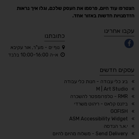
הצטרפו עוד היום, פרסמו את העסק שלכם, וגלו איך נראות
הזדמנויות חדשות באזור אחד.
A
A
A
A
A
עקבו אחרינו
כתובתנו
נוף ים - מע"ר, אור עקיבא
◐
◑
א-ה 10:00-16:00 בלבד
ניגודיות גבוהה
ניגודיות הפוכה
עסקים חדשים
☀
◌
גווני אפור
בהירות גבוהה
ביג כלי עבודה - חנות כלי עבודה
M | Art Studio
RMR - טלפרומפטר להשכרה
ביזנס קלאס - ריהוט משרדי
🔗
𝔸
GOFISH
גופן לדיסלקציה
הדגשת קישורים
ASM Accessibility Widget
↕
⇿
י.א.ר הנדסה
ריווח טקסט
גובה שורה
Send Delivery - משלוח מהיום להיום