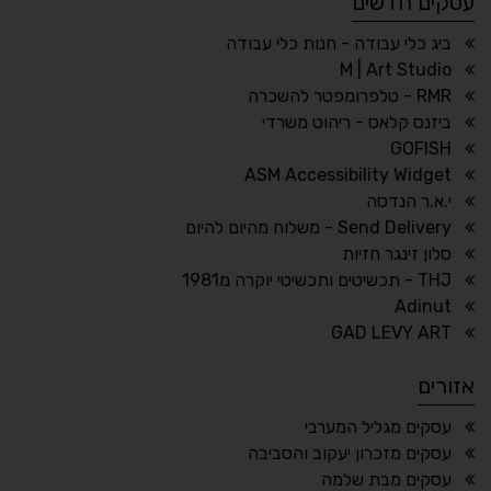
עסקים חדשים
☀
◌
גווני אפור
בהירות גבוהה
ביג כלי עבודה - חנות כלי עבודה
M | Art Studio
RMR - טלפרומפטר להשכרה
ביזנס קלאס - ריהוט משרדי
🔗
𝔸
GOFISH
גופן לדיסלקציה
הדגשת קישורים
ASM Accessibility Widget
↕
⇿
י.א.ר הנדסה
ריווח טקסט
גובה שורה
Send Delivery - משלוח מהיום להיום
סלון זינגר חזיות
THJ - תכשיטים ותכשיטי יוקרה מ1981
Adinut
⏸
⬡
GAD LEVY ART
הדגשת פוקוס
עצירת אנימציות
אזורים
¶
🌙
עסקים מגליל המערבי
עסקים מזכרון יעקוב והסביבה
מצב לילה
הדגשת כותרות
עסקים מבת שלמה