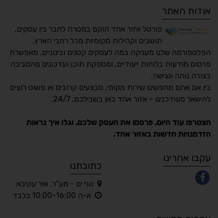
אודות האתר
פורטל אזור אחד הוקם במטרה לחבר בין עסקים,
תושבים וקהילות מקומיות מכל רחבי הארץ.
הפלטפורמה שלנו מעניקה במה לעסקים קטנים ובינוניים, מאפשרת
פרסום מודעות בלוחות ייעודיים, ומספקת תוכן ועדכונים מהסביבה
בצורה נוחה ונגישה.
נגישות מאת ASM
בין אם אתם מחפשים שירות מקומי, מבצעים קרובים או פשוט רוצים
Accessibility
להישאר מעודכנים – אזור אחד כאן בשבילכם, 24/7.
תקן ישראלי IS 5568
הצטרפו עוד היום, פרסמו את העסק שלכם, וגלו איך נראות
הזדמנויות חדשות באזור אחד.
A
A
A
A
A
עקבו אחרינו
כתובתנו
נוף ים - מע"ר, אור עקיבא
◐
◑
א-ה 10:00-16:00 בלבד
ניגודיות גבוהה
ניגודיות הפוכה