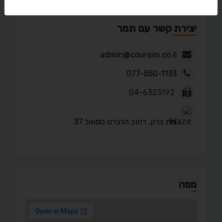
יצירת קשר עם תמר
admin@coursim.co.il
077-550-1133
04-6323192
בית ברק, רחוב הרברט סמואל 37
מפה