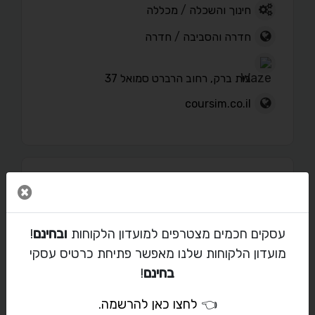
חינוך והשכלה
/
מכללה
חדרה והסביבה
/
חדרה
בית ברק, רחוב הרברט סמואל 37
coursim.co.il
פורטפוליו
סגור 
עסקים חכמים מצטרפים למועדון הלקוחות
ובחינם
!
מועדון הלקוחות שלנו מאפשר פתיחת כרטיס עסקי
מאמרים
בחינם
!
👈
לחצו כאן להרשמה
.