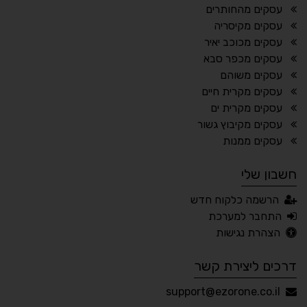
⬆
⬍
עסקים מהחותרים
ריווח פסקאות
סמן גדול
עסקים מקיסריה
עסקים מכוכב יאיר
עסקים מכפר סבא
עסקים משוהם
🔊 קריאת טקסט (Beta)
עסקים מקרית חיים
📖 דיסלקציה
👁 ראייה חלשה
עסקים מקרית ים
עסקים מקיבוץ גשור
🖱 מוטורי
🧠 קוגניטיבי
עסקים ממנות
חשבון שלי
עברית
English
Русский
العربية
הרשמה כלקוח חדש
Français
התחבר למערכת
הצהרת נגישות
דרכים ליצירת קשר
💾 שמור הגדרות
📂 טען הגדרות
support@ezorone.co.il