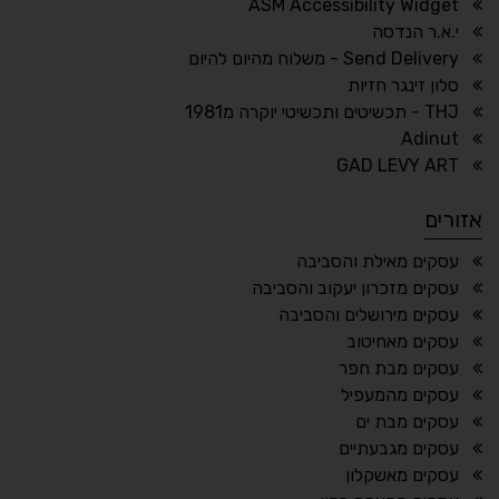
ASM Accessibility Widget
↕
⇿
י.א.ר הנדסה
ריווח טקסט
גובה שורה
Send Delivery - משלוח מהיום להיום
סלון זינגר חזיות
THJ - תכשיטים ותכשיטי יוקרה מ1981
Adinut
⏸
⬡
GAD LEVY ART
הדגשת פוקוס
עצירת אנימציות
אזורים
¶
🌙
עסקים מאילת והסביבה
עסקים מזכרון יעקוב והסביבה
מצב לילה
הדגשת כותרות
עסקים מירושלים והסביבה
⬆
⬍
עסקים מאחיטוב
ריווח פסקאות
סמן גדול
עסקים מבת חפר
עסקים מהמעפיל
עסקים מבת ים
עסקים מגבעתיים
🔊 קריאת טקסט (Beta)
עסקים מאשקלון
📖 דיסלקציה
👁 ראייה חלשה