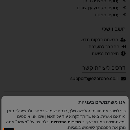
עסקים ממצפה רמון
עסקים מקיבוץ עין צורים
🖱 מוטורי
🧠 קוגניטיבי
עסקים ממנות
חשבון שלי
עברית
English
Русский
العربية
הרשמה כלקוח חדש
Français
התחבר למערכת
הצהרת נגישות
דרכים ליצירת קשר
💾 שמור הגדרות
📂 טען הגדרות
support@ezorone.co.il
הצהרת נגישות
משוב נגישות
אנו משתמשים בעוגיות
פותח על ידי
אלמיר מערכות תוכנה
© כל הזכויות שמורות
כדי לשפר את חוויית הגלישה שלך, לנתח שימוש באתר, ולהציע לך תוכן
לאזור אחד 2010-2026
מותאם אישית. באפשרותך לקרוא עוד על האופן שבו אנו אוספים
ומשתמשים במידע שלך ב
מדיניות הפרטיות
. בלחיצה על "מאשר" אתה
נותן את הסכמתך לשימוש בעוגיות.