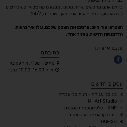
בצורה נוחה ונגישה.
נגישות מאת ASM
בין אם אתם מחפשים שירות מקומי, מבצעים קרובים או פשוט רוצים
Accessibility
להישאר מעודכנים – אזור אחד כאן בשבילכם, 24/7.
תקן ישראלי IS 5568
הצטרפו עוד היום, פרסמו את העסק שלכם, וגלו איך נראות
הזדמנויות חדשות באזור אחד.
A
A
A
A
A
עקבו אחרינו
כתובתנו
נוף ים - מע"ר, אור עקיבא
◐
◑
א-ה 10:00-16:00 בלבד
ניגודיות גבוהה
ניגודיות הפוכה
עסקים חדשים
☀
◌
גווני אפור
בהירות גבוהה
ביג כלי עבודה - חנות כלי עבודה
M | Art Studio
RMR - טלפרומפטר להשכרה
ביזנס קלאס - ריהוט משרדי
🔗
𝔸
GOFISH
גופן לדיסלקציה
הדגשת קישורים