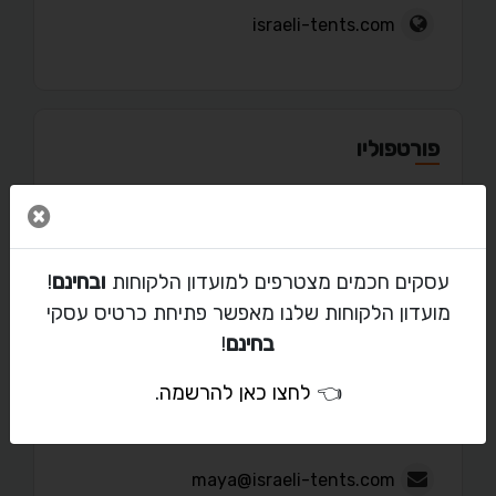
israeli-tents.com
פורטפוליו
סגור 
עסקים חכמים מצטרפים למועדון הלקוחות
ובחינם
!
מאמרים
מועדון הלקוחות שלנו מאפשר פתיחת כרטיס עסקי
בחינם
!
👈
לחצו כאן להרשמה
.
יצירת קשר עם מיה שאולוב יפה
maya@israeli-tents.com