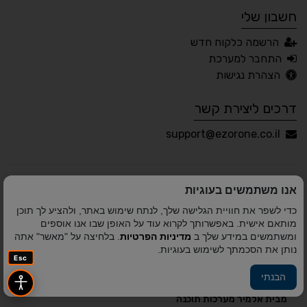
חשבון שלי
עברית
English
Русский
العربية
הרשמה כלקוח חדש
Français
התחבר למערכת
הצהרת נגישות
דרכים ליצירת קשר
💾 שמור הגדרות
📂 טען הגדרות
support@ezorone.co.il
הצהרת נגישות
משוב נגישות
אנו משתמשים בעוגיות
פותח על ידי
אלמיר מערכות תוכנה
© כל הזכויות שמורות
כדי לשפר את חוויית הגלישה שלך, לנתח שימוש באתר, ולהציע לך תוכן
לאזור אחד 2010-2026
מותאם אישית. באפשרותך לקרוא עוד על האופן שבו אנו אוספים
ומשתמשים במידע שלך ב
מדיניות הפרטיות
. בלחיצה על "מאשר" אתה
נותן את הסכמתך לשימוש בעוגיות.
Esc
הבנתי
פיתוח A&A Digital Agency
מבית
אלמיר מערכות תוכנה