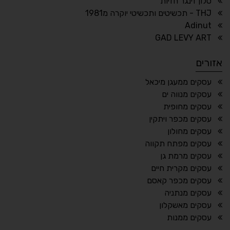
סלון זינגר חזיות
THJ - תכשיטים ותכשיטי יוקרה מ1981
Adinut
⏸
⬡
GAD LEVY ART
הדגשת פוקוס
עצירת אנימציות
אזורים
¶
🌙
עסקים ממעגן מיכאל
עסקים מנווה ים
מצב לילה
הדגשת כותרות
עסקים מחופית
⬆
⬍
עסקים מכפר ויתקין
ריווח פסקאות
סמן גדול
עסקים מחולון
עסקים מפתח תקווה
עסקים מרמת גן
עסקים מקרית חיים
🔊 קריאת טקסט (Beta)
עסקים מכפר קאסם
📖 דיסלקציה
👁 ראייה חלשה
עסקים מנתניה
עסקים מאשקלון
🖱 מוטורי
🧠 קוגניטיבי
עסקים ממנות