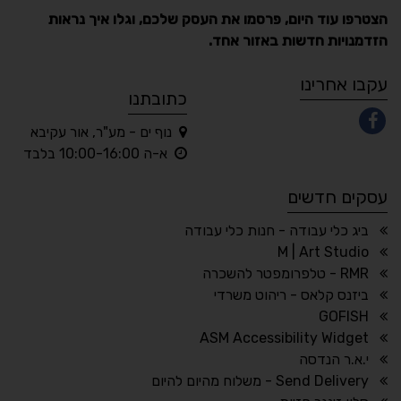
הצטרפו עוד היום, פרסמו את העסק שלכם, וגלו איך נראות
הזדמנויות חדשות באזור אחד.
A
A
A
A
A
עקבו אחרינו
כתובתנו
נוף ים - מע"ר, אור עקיבא
◐
◑
א-ה 10:00-16:00 בלבד
ניגודיות גבוהה
ניגודיות הפוכה
עסקים חדשים
☀
◌
גווני אפור
בהירות גבוהה
ביג כלי עבודה - חנות כלי עבודה
M | Art Studio
RMR - טלפרומפטר להשכרה
ביזנס קלאס - ריהוט משרדי
🔗
𝔸
GOFISH
גופן לדיסלקציה
הדגשת קישורים
ASM Accessibility Widget
↕
⇿
י.א.ר הנדסה
ריווח טקסט
גובה שורה
Send Delivery - משלוח מהיום להיום