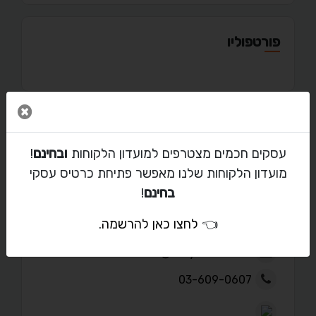
פורטפוליו
סגור 
מאמרים
עסקים חכמים מצטרפים למועדון הלקוחות
ובחינם
!
מועדון הלקוחות שלנו מאפשר פתיחת כרטיס עסקי
בחינם
!
יצירת קשר עם יואב לוי
👈
לחצו כאן להרשמה
.
office@easyhouse.co.il
03-609-0607