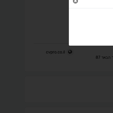
סגור חלון
cvpro.co.il
הבאר 87