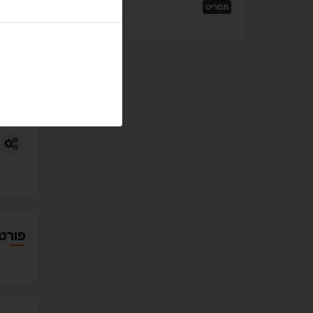
תסריט
המרת ק
חבילות וידאו וr
הפקת 
תיקון 
תיקוני
בניית 
פורטפ