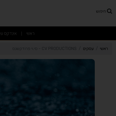
רטי כרטיס העסק CV PRODUCTIONS - סי.וי פרודקשנס
חיפוש
(current)
ראשי
אינדקס עס
|
ראשי
עסקים
CV PRODUCTIONS - סי.וי פרודקשנס