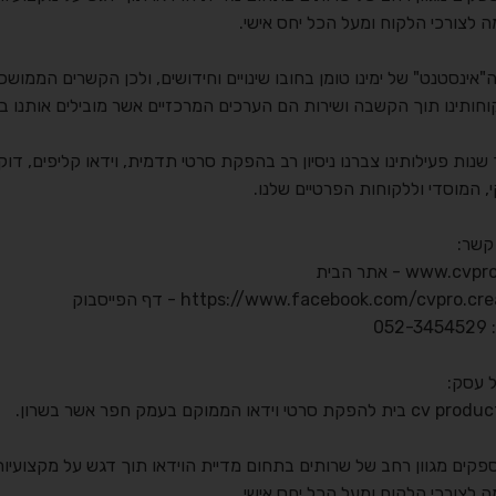
 לצורכי הלקוח ומעל הכל יחס אישי.
"אינסטנט" של ימינו טומן בחובו שינויים וחידושים, ולכן הקשרים הממושכ
וחותינו תוך הקשבה ושירות הם הערכים המרכזיים אשר מובילים אותנו ב
נות פעילותינו צברנו ניסיון רב בהפקת סרטי תדמית, וידאו קליפים, דוקו
 המוסדי וללקוחות הפרטיים שלנו.
קשר:
www.cvp - אתר הבית
https://www.facebook.com/cvpro.cr - דף הפייסבוק
052
ל עסק:
הפקת סרטי וידאו הממוקם בעמק חפר אשר בשרון.
פקים מגוון רחב של שרותים בתחום מדיית הוידאו תוך דגש על מקצועיות
 לצורכי הלקוח ומעל הכל יחס אישי.