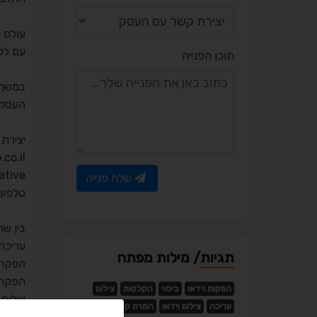
עולם ה
עם לק
תוכן הפנייה
במשך ש
העסקי,
יצירת 
ro.co.il
eative
שלח פנייה
טלפון: -3454529
בין שרו
עריכת 
תגיות/ מילות מפתח
הפקת 
הפקת 
הפקות וידאו
בימוי
הקלטות
צילום
צילום 
עריכה
צילום וידאו
המרת קלטות
שכפול ו