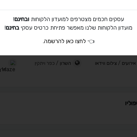
לטות וידאו וקבצים דיגיטליים
dsl (סטילס) לאירועים
עסקים חכמים מצטרפים למועדון הלקוחות
ובחינם
!
אלבומים דיגיטליים
מועדון הלקוחות שלנו מאפשר פתיחת כרטיס עסקי
בחינם
!
תמונות
 צבע לסרטים
👈
לחצו כאן להרשמה
.
אתרים
אירועים
/
צילום ווידאו
השרון
/ כפר ויתקין
דרך 
וליו