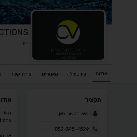
V PRODUCTIONS
סיון
אודות
פורטפוליו
מאמרים
יצירת קשר
מ
תקציר
אודו
תאור 
איש הקשר, סיון
cv productions בית ל
052-345-4529
אנו מס