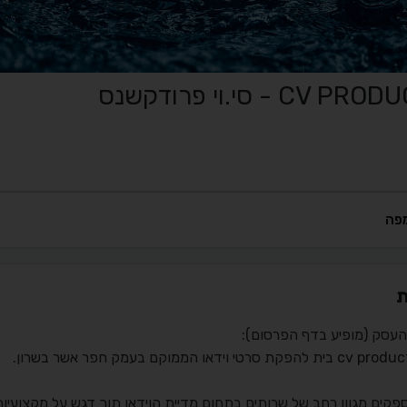
C - סי.וי פרודקשנס
פה
ת
העסק (מופיע בדף הפרסום):
הפקת סרטי וידאו הממוקם בעמק חפר אשר בשרון.
פקים מגוון רחב של שרותים בתחום מדיית הוידאו תוך דגש על מקצועיות