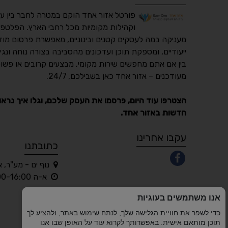
פורטל אזור אחד הוקם במטרה לחבר בין ע
וקהילות מקומיות מכל רחבי הארץ. הפלטפו
מעניקה במה לעסקים קטנים ובינוניים, מאפשרת פרסום מוד
ייעודיים, ומספקת תוכן ועדכונים מהסביבה בצורה נוחה ונגי
בין אם אתם מחפשים שירות מקומי, מבצעים קרובים או פשוט
מעודכנים – אזור אחד כאן בשבילכם, 24/7.
הצטרפו עוד היום, פרסמו את העסק שלכם, וגלו איך נראו
חדשות באזור אחד.
עקבו אחרינו
כתובתנו
נוף ים - מע"ר, 
א-ה 10:00-16:00 בלבד
אנו משתמשים בעוגיות
כדי לשפר את חוויית הגלישה שלך, לנתח שימוש באתר, ולהציע לך
תוכן מותאם אישית. באפשרותך לקרוא עוד על האופן שבו אנו