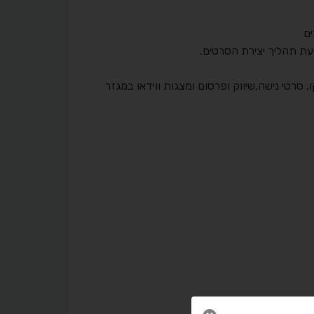
ים
עת תהליך יצירת הסרטים.
, סרטי נישה,שיווק ופרסום ומצגות ווידאו במגזר