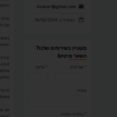
התאמה
sivanw1@gmail.com
עולם ה
הצטרף ב: 14/05/2014
עם לק
במשך ש
העסקי,
מעוניין בשירותים שלנו?
השאר פרטים!
יצירת 
ro.co.il
*
שם מלא
*
טלפון
eative
טלפון: -3454529
פרופי
אימייל
cv productions בית ל
אנו מס
*
כותרת הפנייה
התאמה