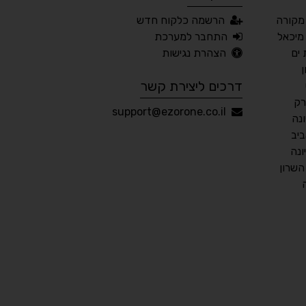
מקורה
הרשמה כלקוח חדש
📖 דיסלקציה
👁 ראייה חלשה
מיכאל
התחבר למערכת
ים
הצהרת נגישות
🖱 מוטורי
🧠 קוגניטיבי
דרכים ליצירת קשר
רק
עברית
English
Русский
العربية
support@ezorone.co.il
נה
Français
יב
נה
שרון
💾 שמור הגדרות
📂 טען הגדרות
הצהרת נגישות
משוב נגישות
פותח על ידי
אלמיר מערכות תוכנה