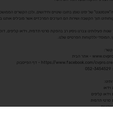
"אינסטנט" של ימינו טומן בחובו שינויים וחידושים, ולכן הקשרים הממושכ
וחותינו תוך הקשבה ושירות הם הערכים המרכזיים אשר מובילים אותנו ב
נות פעילותינו צברנו ניסיון רב בהפקת סרטי תדמית, וידאו קליפים, דוקו
 המוסדי וללקוחות הפרטיים שלנו.
קשר:
www.cvp - אתר הבית
https://www.facebook.com/cvpro.cr - דף הפייסבוק
052
תינו:
וידאו
וידאו קליפים
סרטי תדמית
אירועים
הדפסת cddvd