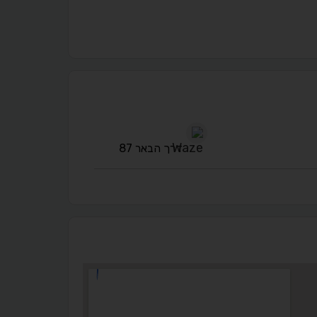
נגישות מאת ASM Accessibility
תקן ישראלי IS 5568
A
A
A
A
A
דרך הבאר 87
◐
◑
ניגודיות גבוהה
ניגודיות הפוכה
☀
◌
גווני אפור
בהירות גבוהה
🔗
𝔸
גופן לדיסלקציה
הדגשת קישורים