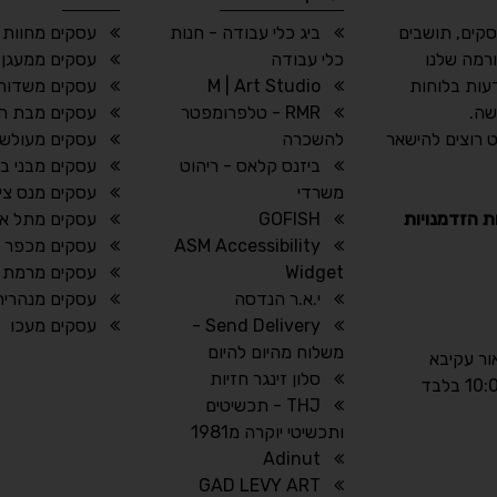
סקים, תושבים
ביג כלי עבודה - חנות
עסקים מחוות 
רמה שלנו
כלי עבודה
עסקים ממעגן 
עות בלוחות
M | Art Studio
עסקים משדות 
שה.
RMR - טלפרומפטר
עסקים מבת חן
 רוצים להישאר
להשכרה
עסקים מעולש
ביזנס קלאס - ריהוט
עסקים מבני ב
משרדי
עסקים מנס ציו
ת הזדמנויות
GOFISH
עסקים מתל אב
ASM Accessibility
עסקים מכפר יו
Widget
עסקים מרמת ה
י.א.ר הנדסה
עסקים מנהריה
Send Delivery -
עסקים מעכו
משלוח מהיום להיום
אור עקיבא
סלון זינגר חזיות
THJ - תכשיטים
ותכשיטי יוקרה מ1981
Adinut
GAD LEVY ART