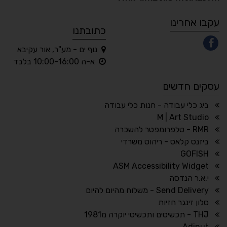
A
A
A
A
A
עקבו אחרינו
כתובתנו
נוף ים - מע"ר, אור עקיבא
◐
◑
א-ה 10:00-16:00 בלבד
ניגודיות גבוהה
ניגודיות הפוכה
עסקים חדשים
☀
◌
גווני אפור
בהירות גבוהה
ביג כלי עבודה - חנות כלי עבודה
M | Art Studio
RMR - טלפרומפטר להשכרה
ביזנס קלאס - ריהוט משרדי
🔗
𝔸
GOFISH
גופן לדיסלקציה
הדגשת קישורים
ASM Accessibility Widget
↕
⇿
י.א.ר הנדסה
ריווח טקסט
גובה שורה
Send Delivery - משלוח מהיום להיום
סלון זינגר חזיות
THJ - תכשיטים ותכשיטי יוקרה מ1981
Adinut