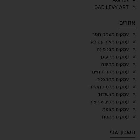
⏸
⬡
GAD LEVY ART
הדגשת פוקוס
עצירת אנימציות
אזורים
¶
🌙
עסקים מעמק חפר
עסקים מאור עקיבא
מצב לילה
הדגשת כותרות
עסקים מבנימינה
⬆
⬍
עסקים מהעוגן
ריווח פסקאות
סמן גדול
עסקים מחיפה
עסקים מקרית חיים
עסקים מהרצליה
עסקים מרמת השרון
🔊 קריאת טקסט (Beta)
עסקים מאשדוד
📖 דיסלקציה
👁 ראייה חלשה
עסקים מקיבוץ חצור
עסקים מצפת
🖱 מוטורי
🧠 קוגניטיבי
עסקים ממנות
חשבון שלי
עברית
English
Русский
العربية