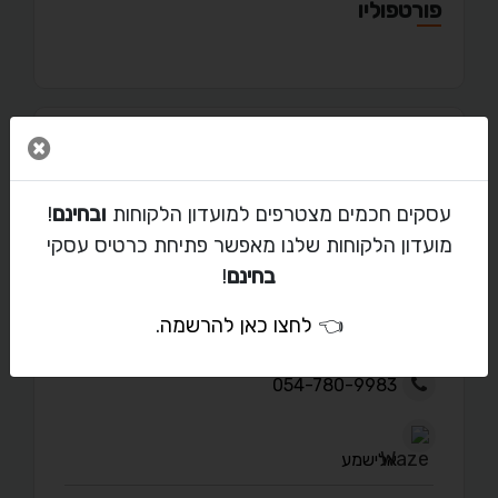
פורטפוליו
סגור 
מאמרים
עסקים חכמים מצטרפים למועדון הלקוחות
ובחינם
!
מועדון הלקוחות שלנו מאפשר פתיחת כרטיס עסקי
בחינם
!
יצירת קשר עם נעמה גבאי
👈
לחצו כאן להרשמה
.
namigab@gmail.com
054-780-9983
אלישמע