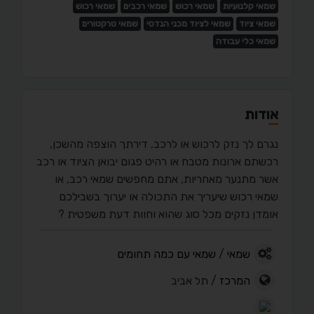
שמאי קלנועיות
שמאי רכוש
שמאי רכבים
שמאי רכוש
שמאי ציוד
שמאי לציוד מכני הנדסי
שמאי טרקטורים
שמאי כלי עבודה
אודות
נגרם לך נזק לרכוש או לרכב, דירתך הוצפה מהשכן,
רכשתם ארונות מטבח או רהיט פגום יבואן הציוד או רכב
אשר מתנער מאחריות, אתם מחפשים שמאי רכב, או
שמאי רכוש שיעריך את התכולה או יערוך בשבילכם
אומדן נזקים מכל סוג שהוא וחוות דעת משפטית ?
שמאי
/
שמאי עם כמה תחומים
המרכז
/ תל אביב