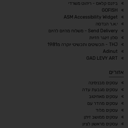
ביזנס קלאס - ריהוט משרדי
🔗
𝔸
GOFISH
גופן לדיסלקציה
הדגשת קישורים
ASM Accessibility Widget
↕
⇿
י.א.ר הנדסה
ריווח טקסט
גובה שורה
Send Delivery - משלוח מהיום להיום
סלון זינגר חזיות
THJ - תכשיטים ותכשיטי יוקרה מ1981
Adinut
⏸
⬡
GAD LEVY ART
הדגשת פוקוס
עצירת אנימציות
אזורים
¶
🌙
עסקים מבנימינה
עסקים מגבעת עדה
מצב לילה
הדגשת כותרות
עסקים מאחיטוב
⬆
⬍
עסקים מהדר עם
ריווח פסקאות
סמן גדול
עסקים מלוד
עסקים ממושב זיתן
עסקים מראשון לציון