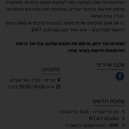
הפלטפורמה שלנו מעניקה במה לעסקים קטנים ובינוניים, מאפשרת
פרסום מודעות בלוחות ייעודיים, ומספקת תוכן ועדכונים מהסביבה
בצורה נוחה ונגישה.
נגישות מאת ASM
בין אם אתם מחפשים שירות מקומי, מבצעים קרובים או פשוט רוצים
Accessibility
להישאר מעודכנים – אזור אחד כאן בשבילכם, 24/7.
תקן ישראלי IS 5568
הצטרפו עוד היום, פרסמו את העסק שלכם, וגלו איך נראות
הזדמנויות חדשות באזור אחד.
A
A
A
A
A
עקבו אחרינו
כתובתנו
נוף ים - מע"ר, אור עקיבא
◐
◑
א-ה 10:00-16:00 בלבד
ניגודיות גבוהה
ניגודיות הפוכה
עסקים חדשים
☀
◌
גווני אפור
בהירות גבוהה
ביג כלי עבודה - חנות כלי עבודה
M | Art Studio
RMR - טלפרומפטר להשכרה