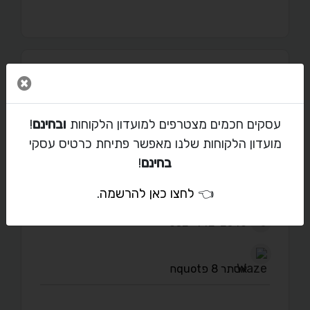
מאמרים
סגור 
עסקים חכמים מצטרפים למועדון הלקוחות
ובחינם
!
מועדון הלקוחות שלנו מאפשר פתיחת כרטיס עסקי
יצירת קשר עם קרן ברס
בחינם
!
👈
לחצו כאן להרשמה
.
keren.breath@gmail.com
052-442-2540
אסתר 8 פquotח