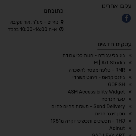
עקבו אחרינו
כתובתנו
נוף ים - מע"ר, אור עקיבא
◐
◑
א-ה 10:00-16:00 בלבד
ניגודיות גבוהה
ניגודיות הפוכה
עסקים חדשים
☀
◌
גווני אפור
בהירות גבוהה
ביג כלי עבודה - חנות כלי עבודה
M | Art Studio
RMR - טלפרומפטר להשכרה
ביזנס קלאס - ריהוט משרדי
🔗
𝔸
GOFISH
גופן לדיסלקציה
הדגשת קישורים
ASM Accessibility Widget
↕
⇿
י.א.ר הנדסה
ריווח טקסט
גובה שורה
Send Delivery - משלוח מהיום להיום
סלון זינגר חזיות
THJ - תכשיטים ותכשיטי יוקרה מ1981
Adinut
⏸
⬡
GAD LEVY ART