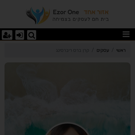
רטי כרטיס העסק קרן ברס 
ראשי
עסקים
קרן ברס ריברסינג