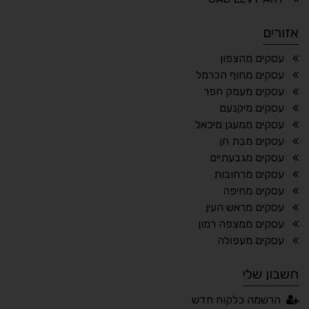
הדגשת פוקוס
עצירת אנימציות
אזורים
¶
🌙
עסקים מהצפון
עסקים מחוף הכרמל
מצב לילה
הדגשת כותרות
עסקים מעמק חפר
⬆
⬍
עסקים מיקנעם
ריווח פסקאות
סמן גדול
עסקים ממעגן מיכאל
עסקים מבת חן
עסקים מגבעתיים
עסקים מרחובות
🔊 קריאת טקסט (Beta)
עסקים מחיפה
📖 דיסלקציה
👁 ראייה חלשה
עסקים מראש העין
עסקים ממצפה רמון
🖱 מוטורי
🧠 קוגניטיבי
עסקים מעפולה
חשבון שלי
עברית
English
Русский
العربية
הרשמה כלקוח חדש