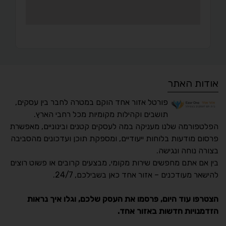
אודות האתר
פורטל אזור אחד הוקם במטרה לחבר בין עסקים,
תושבים וקהילות מקומיות מכל רחבי הארץ.
הפלטפורמה שלנו מעניקה במה לעסקים קטנים ובינוניים, מאפשרת
פרסום מודעות בלוחות ייעודיים, ומספקת תוכן ועדכונים מהסביבה
בצורה נוחה ונגישה.
נגישות מאת ASM
בין אם אתם מחפשים שירות מקומי, מבצעים קרובים או פשוט רוצים
Accessibility
להישאר מעודכנים – אזור אחד כאן בשבילכם, 24/7.
תקן ישראלי IS 5568
הצטרפו עוד היום, פרסמו את העסק שלכם, וגלו איך נראות
הזדמנויות חדשות באזור אחד.
A
A
A
A
A