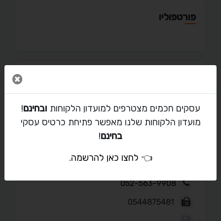
פורטפוליו
סגור 
מאמרים
עסקים חכמים מצטרפים למועדון הלקוחות
ובחינם
!
מועדון הלקוחות שלנו מאפשר פתיחת כרטיס עסקי
בחינם
!
יצירת קשר עם יורם בן דוד
👈
לחצו כאן להרשמה
.
yamyachtssout@gmail.com
052-563-9908
0544875481