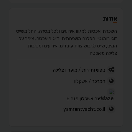
אודות
השכרת יאכטות למגוון אירועים ולכל מטרה. החל משייט
זוגי רומנטי, הפלגה משפחתית, דייג מיאכטה, צימר על
המים, שייט לגיבוש צוות עובדים, אירועים ומסיבות,
צלילה מיאכטה
נופש ותיירות
/
מועדון צלילה
המרכז
/ אשקלון
מרינה אשקלון מזח E
yamrentyacht.co.il