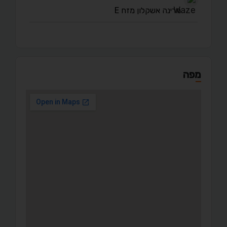
מרינה אשקלון מזח E
מפה