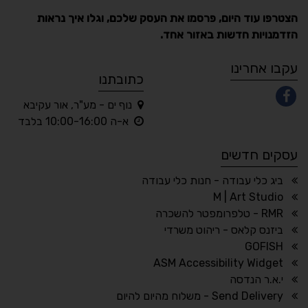
הצטרפו עוד היום, פרסמו את העסק שלכם, וגלו איך נראות
הזדמנויות חדשות באזור אחד.
A
A
A
A
A
עקבו אחרינו
כתובתנו
נוף ים - מע"ר, אור עקיבא
◐
◑
א-ה 10:00-16:00 בלבד
ניגודיות גבוהה
ניגודיות הפוכה
עסקים חדשים
☀
◌
גווני אפור
בהירות גבוהה
ביג כלי עבודה - חנות כלי עבודה
M | Art Studio
RMR - טלפרומפטר להשכרה
ביזנס קלאס - ריהוט משרדי
🔗
𝔸
GOFISH
גופן לדיסלקציה
הדגשת קישורים
ASM Accessibility Widget
↕
⇿
י.א.ר הנדסה
ריווח טקסט
גובה שורה
Send Delivery - משלוח מהיום להיום