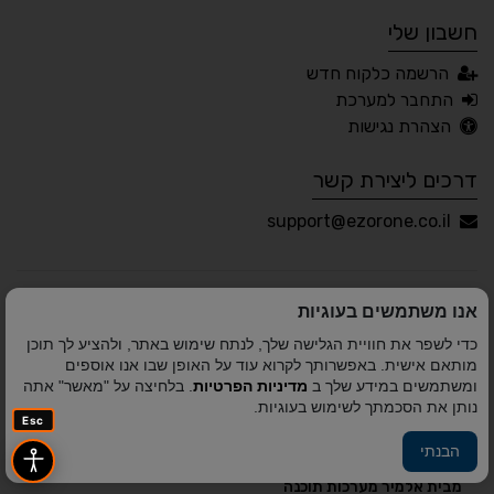
חשבון שלי
עברית
English
Русский
العربية
הרשמה כלקוח חדש
Français
התחבר למערכת
הצהרת נגישות
דרכים ליצירת קשר
💾 שמור הגדרות
📂 טען הגדרות
support@ezorone.co.il
הצהרת נגישות
משוב נגישות
אנו משתמשים בעוגיות
פותח על ידי
אלמיר מערכות תוכנה
© כל הזכויות שמורות
כדי לשפר את חוויית הגלישה שלך, לנתח שימוש באתר, ולהציע לך תוכן
לאזור אחד 2010-2026
מותאם אישית. באפשרותך לקרוא עוד על האופן שבו אנו אוספים
ומשתמשים במידע שלך ב
מדיניות הפרטיות
. בלחיצה על "מאשר" אתה
נותן את הסכמתך לשימוש בעוגיות.
Esc
הבנתי
פיתוח A&A Digital Agency
מבית
אלמיר מערכות תוכנה