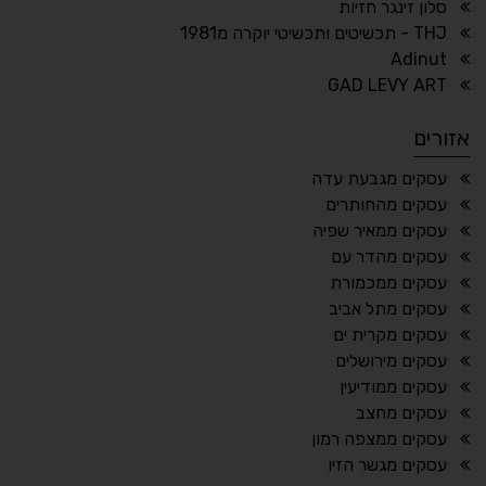
סלון זינגר חזיות
THJ - תכשיטים ותכשיטי יוקרה מ1981
Adinut
⏸
⬡
GAD LEVY ART
הדגשת פוקוס
עצירת אנימציות
אזורים
¶
🌙
עסקים מגבעת עדה
עסקים מהחותרים
מצב לילה
הדגשת כותרות
עסקים ממאיר שפיה
⬆
⬍
עסקים מהדר עם
ריווח פסקאות
סמן גדול
עסקים ממכמורת
עסקים מתל אביב
עסקים מקרית ים
עסקים מירושלים
🔊 קריאת טקסט (Beta)
עסקים ממודיעין
📖 דיסלקציה
👁 ראייה חלשה
עסקים מחצב
עסקים ממצפה רמון
🖱 מוטורי
🧠 קוגניטיבי
עסקים מגשר הזיו