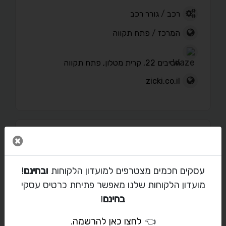
רכב
/
גורר רכב
המרכז
/
פתח תקווה
הסיבים 22, קרית מטלון, פתח תקווה
zicki.co.il
פורטפוליו
סגור 
עסקים חכמים מצטרפים למועדון הלקוחות
ובחינם
!
מועדון הלקוחות שלנו מאפשר פתיחת כרטיס עסקי
מאמרים
בחינם
!
👈
לחצו כאן להרשמה
.