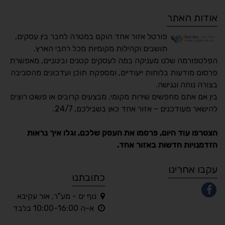
אודות האתר
פורטל אזור אחד הוקם במטרה לחבר בין עסקים,
תושבים וקהילות מקומיות מכל רחבי הארץ.
הפלטפורמה שלנו מעניקה במה לעסקים קטנים ובינוניים, מאפשרת
פרסום מודעות בלוחות ייעודיים, ומספקת תוכן ועדכונים מהסביבה
בצורה נוחה ונגישה.
נגישות מאת ASM
בין אם אתם מחפשים שירות מקומי, מבצעים קרובים או פשוט רוצים
Accessibility
להישאר מעודכנים – אזור אחד כאן בשבילכם, 24/7.
תקן ישראלי IS 5568
הצטרפו עוד היום, פרסמו את העסק שלכם, וגלו איך נראות
הזדמנויות חדשות באזור אחד.
A
A
A
A
A
עקבו אחרינו
כתובתנו
נוף ים - מע"ר, אור עקיבא
◐
◑
א-ה 10:00-16:00 בלבד
ניגודיות גבוהה
ניגודיות הפוכה