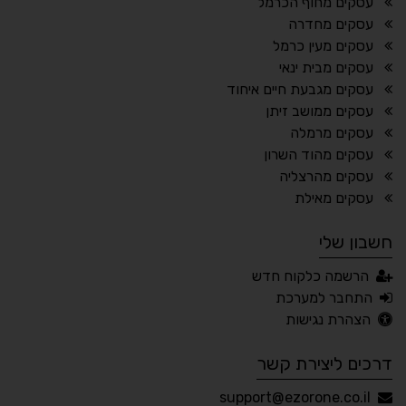
עסקים מחוף הכרמל
⬆
⬍
עסקים מחדרה
ריווח פסקאות
סמן גדול
עסקים מעין כרמל
עסקים מבית ינאי
עסקים מגבעת חיים איחוד
עסקים ממושב זיתן
🔊 קריאת טקסט (Beta)
עסקים מרמלה
📖 דיסלקציה
👁 ראייה חלשה
עסקים מהוד השרון
עסקים מהרצליה
🖱 מוטורי
🧠 קוגניטיבי
עסקים מאילת
חשבון שלי
עברית
English
Русский
العربية
הרשמה כלקוח חדש
Français
התחבר למערכת
הצהרת נגישות
דרכים ליצירת קשר
💾 שמור הגדרות
📂 טען הגדרות
support@ezorone.co.il