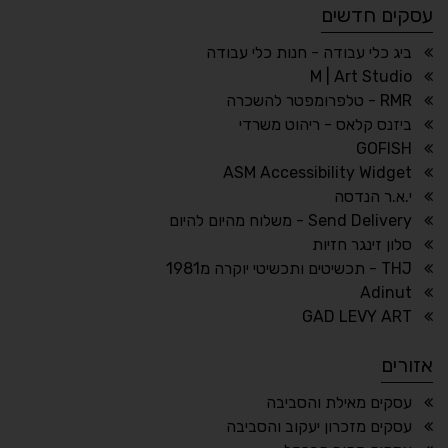
עסקים חדשים
☀
◌
גווני אפור
בהירות גבוהה
ביג כלי עבודה - חנות כלי עבודה
M | Art Studio
RMR - טלפרומפטר להשכרה
ביזנס קלאס - ריהוט משרדי
🔗
𝔸
GOFISH
גופן לדיסלקציה
הדגשת קישורים
ASM Accessibility Widget
↕
⇿
י.א.ר הנדסה
ריווח טקסט
גובה שורה
Send Delivery - משלוח מהיום להיום
סלון זינגר חזיות
THJ - תכשיטים ותכשיטי יוקרה מ1981
Adinut
⏸
⬡
GAD LEVY ART
הדגשת פוקוס
עצירת אנימציות
אזורים
¶
🌙
עסקים מאילת והסביבה
עסקים מזכרון יעקוב והסביבה
מצב לילה
הדגשת כותרות