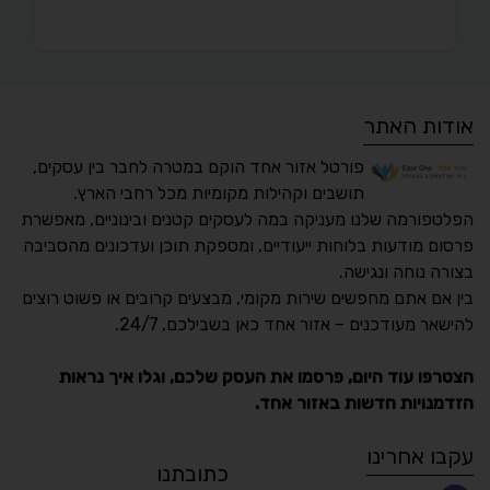
אודות האתר
פורטל אזור אחד הוקם במטרה לחבר בין עסקים,
תושבים וקהילות מקומיות מכל רחבי הארץ.
הפלטפורמה שלנו מעניקה במה לעסקים קטנים ובינוניים, מאפשרת
פרסום מודעות בלוחות ייעודיים, ומספקת תוכן ועדכונים מהסביבה
בצורה נוחה ונגישה.
נגישות מאת ASM
בין אם אתם מחפשים שירות מקומי, מבצעים קרובים או פשוט רוצים
Accessibility
להישאר מעודכנים – אזור אחד כאן בשבילכם, 24/7.
תקן ישראלי IS 5568
הצטרפו עוד היום, פרסמו את העסק שלכם, וגלו איך נראות
הזדמנויות חדשות באזור אחד.
A
A
A
A
A
עקבו אחרינו
כתובתנו