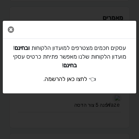
מאמרים
סגור 
עסקים חכמים מצטרפים למועדון הלקוחות
ובחינם
!
יצירת קשר עם יותם
מועדון הלקוחות שלנו מאפשר פתיחת כרטיס עסקי
בחינם
!
ginunim@hotmail.com
👈
לחצו כאן להרשמה
.
054-755-1579
דפנה 5 צור הדסה