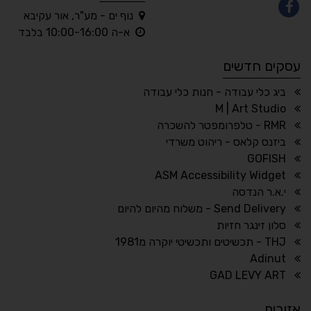
נוף ים - מע"ר, אור עקיבא
◐
◑
א-ה 10:00-16:00 בלבד
ניגודיות גבוהה
ניגודיות הפוכה
עסקים חדשים
☀
◌
גווני אפור
בהירות גבוהה
ביג כלי עבודה - חנות כלי עבודה
M | Art Studio
RMR - טלפרומפטר להשכרה
ביזנס קלאס - ריהוט משרדי
🔗
𝔸
GOFISH
גופן לדיסלקציה
הדגשת קישורים
ASM Accessibility Widget
↕
⇿
י.א.ר הנדסה
ריווח טקסט
גובה שורה
Send Delivery - משלוח מהיום להיום
סלון זינגר חזיות
THJ - תכשיטים ותכשיטי יוקרה מ1981
Adinut
⏸
⬡
GAD LEVY ART
הדגשת פוקוס
עצירת אנימציות
אזורים