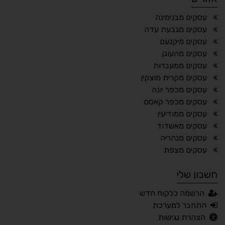
¶
🌙
עסקים מבנימינה
עסקים מגבעת עדה
מצב לילה
הדגשת כותרות
עסקים מיקנעם
⬆
⬍
עסקים מהעוגן
ריווח פסקאות
סמן גדול
עסקים ממעברות
עסקים מקרית מוצקין
עסקים מכפר יונה
עסקים מכפר קאסם
🔊 קריאת טקסט (Beta)
עסקים ממודיעין
📖 דיסלקציה
👁 ראייה חלשה
עסקים מאשדוד
עסקים מנהריה
🖱 מוטורי
🧠 קוגניטיבי
עסקים מצפת
חשבון שלי
עברית
English
Русский
العربية
הרשמה כלקוח חדש
Français
התחבר למערכת
הצהרת נגישות