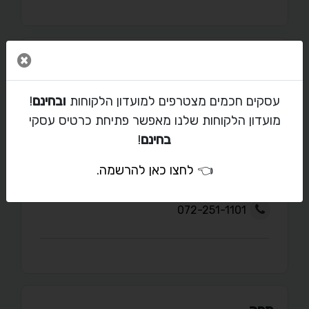
סגור 
מאמרים
עסקים חכמים מצטרפים למועדון הלקוחות
ובחינם
!
מועדון הלקוחות שלנו מאפשר פתיחת כרטיס עסקי
בחינם
!
יצירת קשר
👈
לחצו כאן להרשמה
.
hontarbuti@gmail.com
072-251-1101