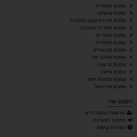
¶
🌙
עסקים מהמרכז
עסקים מהצפון
מצב לילה
הדגשת כותרות
עסקים מזכרון יעקוב והסביבה
⬆
⬍
עסקים מחדרה והסביבה
ריווח פסקאות
סמן גדול
עסקים מנווה ים
עסקים מקיסריה
עסקים מגבעתיים
עסקים מכוכב יאיר
🔊 קריאת טקסט (Beta)
עסקים מרעננה
📖 דיסלקציה
👁 ראייה חלשה
עסקים מחצב
עסקים ממצפה רמון
🖱 מוטורי
🧠 קוגניטיבי
עסקים מכרמיאל
חשבון שלי
עברית
English
Русский
العربية
הרשמה כלקוח חדש
Français
התחבר למערכת
הצהרת נגישות