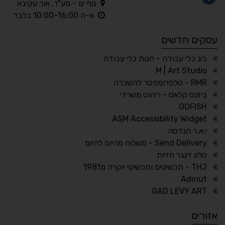
נוף ים - מע"ר, אור עקיבא
◐
◑
א-ה 10:00-16:00 בלבד
ניגודיות גבוהה
ניגודיות הפוכה
עסקים חדשים
☀
◌
גווני אפור
בהירות גבוהה
ביג כלי עבודה - חנות כלי עבודה
M | Art Studio
RMR - טלפרומפטר להשכרה
ביזנס קלאס - ריהוט משרדי
🔗
𝔸
GOFISH
גופן לדיסלקציה
הדגשת קישורים
ASM Accessibility Widget
↕
⇿
י.א.ר הנדסה
ריווח טקסט
גובה שורה
Send Delivery - משלוח מהיום להיום
סלון זינגר חזיות
THJ - תכשיטים ותכשיטי יוקרה מ1981
Adinut
⏸
⬡
GAD LEVY ART
הדגשת פוקוס
עצירת אנימציות
אזורים