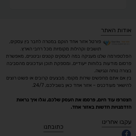
אודות האתר
פורטל אזור אחד הוקם במטרה לחבר בין עסקים,
תושבים וקהילות מקומיות מכל רחבי הארץ.
הפלטפורמה שלנו מעניקה במה לעסקים קטנים ובינוניים, מאפשרת
פרסום מודעות בלוחות ייעודיים, ומספקת תוכן ועדכונים מהסביבה
בצורה נוחה ונגישה.
נגישות מאת ASM
בין אם אתם מחפשים שירות מקומי, מבצעים קרובים או פשוט רוצים
Accessibility
להישאר מעודכנים – אזור אחד כאן בשבילכם, 24/7.
תקן ישראלי IS 5568
הצטרפו עוד היום, פרסמו את העסק שלכם, וגלו איך נראות
הזדמנויות חדשות באזור אחד.
A
A
A
A
A
עקבו אחרינו
כתובתנו