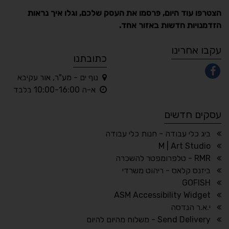
הצטרפו עוד היום, פרסמו את העסק שלכם, וגלו איך נראות
הזדמנויות חדשות באזור אחד.
A
A
A
A
A
עקבו אחרינו
כתובתנו
נוף ים - מע"ר, אור עקיבא
◐
◑
א-ה 10:00-16:00 בלבד
ניגודיות גבוהה
ניגודיות הפוכה
עסקים חדשים
☀
◌
גווני אפור
בהירות גבוהה
ביג כלי עבודה - חנות כלי עבודה
M | Art Studio
RMR - טלפרומפטר להשכרה
ביזנס קלאס - ריהוט משרדי
🔗
𝔸
GOFISH
גופן לדיסלקציה
הדגשת קישורים
ASM Accessibility Widget
↕
⇿
י.א.ר הנדסה
ריווח טקסט
גובה שורה
Send Delivery - משלוח מהיום להיום