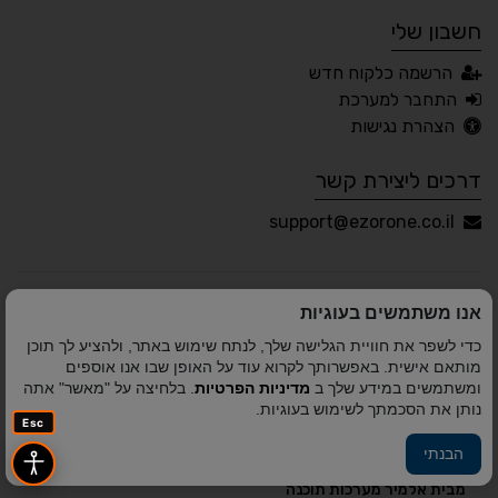
חשבון שלי
עברית
English
Русский
العربية
הרשמה כלקוח חדש
Français
התחבר למערכת
הצהרת נגישות
דרכים ליצירת קשר
💾 שמור הגדרות
📂 טען הגדרות
support@ezorone.co.il
הצהרת נגישות
משוב נגישות
אנו משתמשים בעוגיות
פותח על ידי
אלמיר מערכות תוכנה
© כל הזכויות שמורות
כדי לשפר את חוויית הגלישה שלך, לנתח שימוש באתר, ולהציע לך תוכן
לאזור אחד 2010-2026
מותאם אישית. באפשרותך לקרוא עוד על האופן שבו אנו אוספים
ומשתמשים במידע שלך ב
מדיניות הפרטיות
. בלחיצה על "מאשר" אתה
נותן את הסכמתך לשימוש בעוגיות.
Esc
הבנתי
פיתוח A&A Digital Agency
מבית
אלמיר מערכות תוכנה