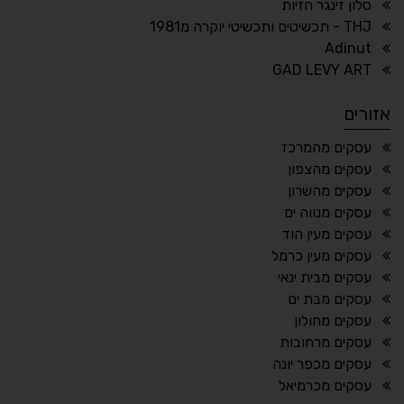
סלון זינגר חזיות
THJ - תכשיטים ותכשיטי יוקרה מ1981
Adinut
⏸
⬡
GAD LEVY ART
הדגשת פוקוס
עצירת אנימציות
אזורים
¶
🌙
עסקים מהמרכז
עסקים מהצפון
מצב לילה
הדגשת כותרות
עסקים מהשרון
⬆
⬍
עסקים מנווה ים
ריווח פסקאות
סמן גדול
עסקים מעין הוד
עסקים מעין כרמל
עסקים מבית ינאי
עסקים מבת ים
🔊 קריאת טקסט (Beta)
עסקים מחולון
📖 דיסלקציה
👁 ראייה חלשה
עסקים מרחובות
עסקים מכפר יונה
🖱 מוטורי
🧠 קוגניטיבי
עסקים מכרמיאל