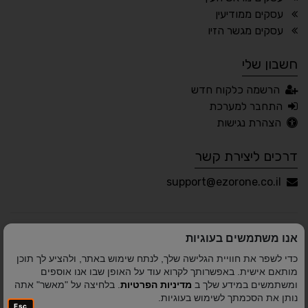
עסקים ממודיעין
🖱 מוטורי
🧠 קוגניטיבי
עסקים מגשר הזיו
חשבון שלי
עברית
English
Русский
العربية
הרשמה כלקוח חדש
Français
התחבר למערכת
הצהרת נגישות
דרכים ליצירת קשר
💾 שמור הגדרות
📂 טען הגדרות
support@ezorone.co.il
הצהרת נגישות
משוב נגישות
אנו משתמשים בעוגיות
פותח על ידי
אלמיר מערכות תוכנה
© כל הזכויות שמורות
כדי לשפר את חוויית הגלישה שלך, לנתח שימוש באתר, ולהציע לך תוכן
לאזור אחד 2010-2026
מותאם אישית. באפשרותך לקרוא עוד על האופן שבו אנו אוספים
ומשתמשים במידע שלך ב
מדיניות הפרטיות
. בלחיצה על "מאשר" אתה
נותן את הסכמתך לשימוש בעוגיות.
Esc