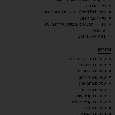
↕
⇿
י.א.ר הנדסה
ריווח טקסט
גובה שורה
Send Delivery - משלוח מהיום להיום
סלון זינגר חזיות
THJ - תכשיטים ותכשיטי יוקרה מ1981
Adinut
⏸
⬡
GAD LEVY ART
הדגשת פוקוס
עצירת אנימציות
אזורים
¶
🌙
עסקים מזכרון יעקוב והסביבה
עסקים מבנימינה
מצב לילה
הדגשת כותרות
עסקים משדות ים
⬆
⬍
עסקים מהדר עם
ריווח פסקאות
סמן גדול
עסקים מהמעפיל
עסקים מבת ים
עסקים מקרית אונו
עסקים מקריית ביאליק
🔊 קריאת טקסט (Beta)
עסקים מנתניה
📖 דיסלקציה
👁 ראייה חלשה
עסקים מראש העין