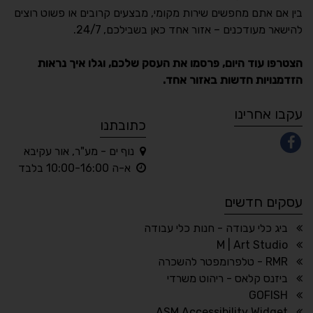
נגישות מאת ASM
בין אם אתם מחפשים שירות מקומי, מבצעים קרובים או פשוט רוצים
Accessibility
להישאר מעודכנים – אזור אחד כאן בשבילכם, 24/7.
תקן ישראלי IS 5568
הצטרפו עוד היום, פרסמו את העסק שלכם, וגלו איך נראות
הזדמנויות חדשות באזור אחד.
A
A
A
A
A
עקבו אחרינו
כתובתנו
נוף ים - מע"ר, אור עקיבא
◐
◑
א-ה 10:00-16:00 בלבד
ניגודיות גבוהה
ניגודיות הפוכה
עסקים חדשים
☀
◌
גווני אפור
בהירות גבוהה
ביג כלי עבודה - חנות כלי עבודה
M | Art Studio
RMR - טלפרומפטר להשכרה
ביזנס קלאס - ריהוט משרדי
🔗
𝔸
GOFISH
גופן לדיסלקציה
הדגשת קישורים
ASM Accessibility Widget