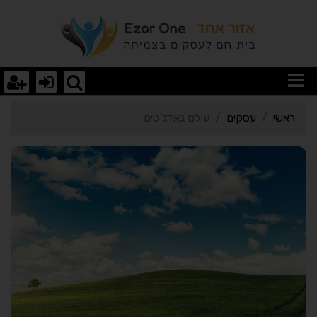
רטי כרטיס העסק עולם גאד
ראשי
עסקים
עולם גאדג'טים