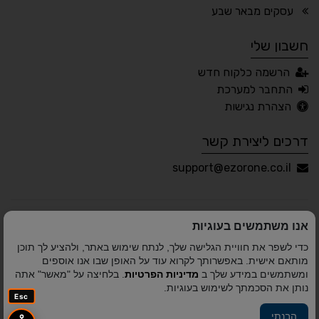
🖱 מוטורי
🧠 קוגניטיבי
עסקים מבאר שבע
חשבון שלי
עברית
English
Русский
العربية
הרשמה כלקוח חדש
Français
התחבר למערכת
הצהרת נגישות
דרכים ליצירת קשר
💾 שמור הגדרות
📂 טען הגדרות
support@ezorone.co.il
הצהרת נגישות
משוב נגישות
אנו משתמשים בעוגיות
פותח על ידי
אלמיר מערכות תוכנה
© כל הזכויות שמורות
כדי לשפר את חוויית הגלישה שלך, לנתח שימוש באתר, ולהציע לך תוכן
לאזור אחד 2010-2026
מותאם אישית. באפשרותך לקרוא עוד על האופן שבו אנו אוספים
ומשתמשים במידע שלך ב
מדיניות הפרטיות
. בלחיצה על "מאשר" אתה
נותן את הסכמתך לשימוש בעוגיות.
Esc
הבנתי