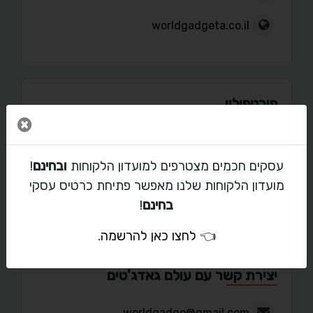
worldgadgeta.co.il
פורטפוליו
סגור 
עסקים חכמים מצטרפים למועדון הלקוחות
ובחינם
!
מועדון הלקוחות שלנו מאפשר פתיחת כרטיס עסקי
מאמרים
בחינם
!
👈
לחצו כאן להרשמה
.
יצירת קשר עם עולם גאדג'טים
worldgadge@gmail.com