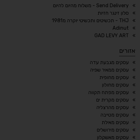
ריווח טקסט
גובה שורה
Send Delivery - משלוח מהיום להיום
סלון זינגר חזיות
THJ - תכשיטים ותכשיטי יוקרה מ1981
Adinut
⏸
⬡
GAD LEVY ART
הדגשת פוקוס
עצירת אנימציות
אזורים
¶
🌙
עסקים מגבעת עדה
עסקים ממאיר שפיה
מצב לילה
הדגשת כותרות
עסקים מחופית
⬆
⬍
עסקים מחולון
ריווח פסקאות
סמן גדול
עסקים מפתח תקווה
עסקים מקרית ים
עסקים מהרצליה
עסקים מטייבה
🔊 קריאת טקסט (Beta)
עסקים מאילת
📖 דיסלקציה
👁 ראייה חלשה
עסקים מירושלים
עסקים מאשקלון