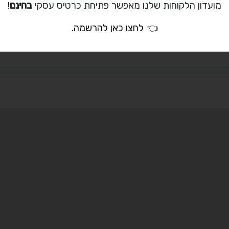
050-889-0126
מועדון הלקוחות שלנו מאפשר פתיחת כרטיס עסקי
בחינם
!
ehud1971@walla.
👈
לחצו כאן להרשמה
.