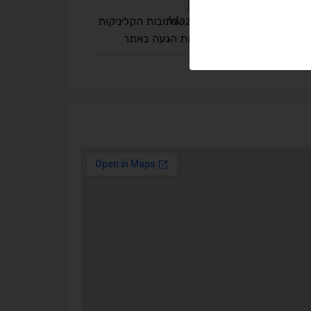
כתובות הקליניקות
ומפות הגעה באתר
◐
◑
ניגודיות גבוהה
ניגודיות הפוכה
☀
◌
גווני אפור
בהירות גבוהה
🔗
𝔸
גופן לדיסלקציה
הדגשת קישורים
↕
⇿
ריווח טקסט
גובה שורה
⬡
↖
סמן גדול
הדגשת פוקוס