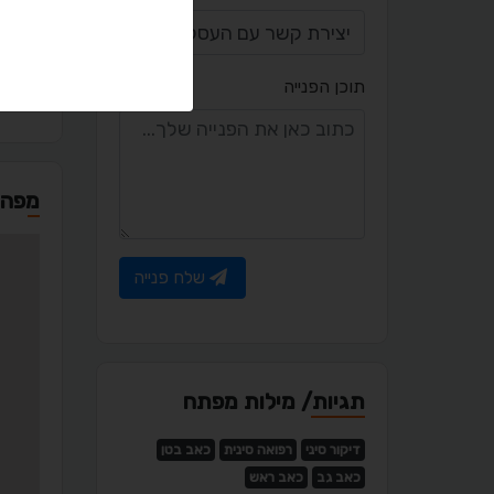
co.il
תוכן הפנייה
מפה
שלח פנייה
תגיות/ מילות מפתח
דיקור סיני
רפואה סינית
כאב בטן
כאב גב
כאב ראש