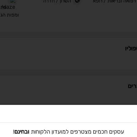
רפואה ובריאות
/
רופא
השרון
/ חדרה
כתו
ומפות הג
וליו
ים
ת קשר עם אהוד סברדליק
עסקים חכמים מצטרפים למועדון הלקוחות
ובחינם
!