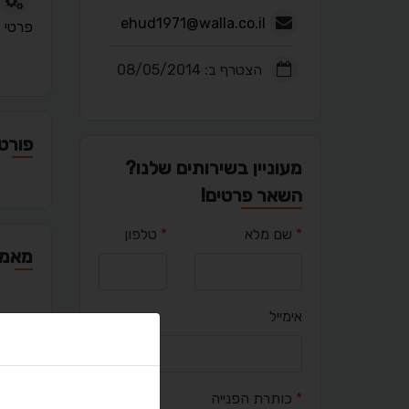
ehud1971@walla.co.il
פרטי
הצטרף ב: 08/05/2014
פורטפ
מעוניין בשירותים שלנו?
השאר פרטים!
*
שם מלא
*
טלפון
מאמר
אימייל
יציר
*
כותרת הפנייה