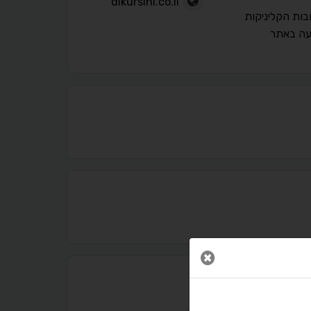
dikursini.co.il
בות הקליניקות
עה באתר
נגישות מאת ASM Accessibility
תקן ישראלי IS 5568
סגור חלון
A
A
A
A
A