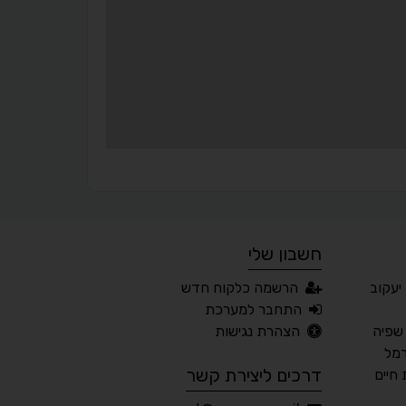
▬
⏸
עצירת אנימציות
מדריך קריאה
¶
🌙
מצב לילה
הדגשת כותרות
⬆
⬍
ריווח פסקאות
סמן גדול
חשבון שלי
🔊 קריאת טקסט (Beta)
יעקוב
הרשמה כלקוח חדש
📖 דיסלקציה
👁 ראייה חלשה
התחבר למערכת
שפיה
הצהרת נגישות
🖱 מוטורי
🧠 קוגניטיבי
רמל
דרכים ליצירת קשר
חיים
עברית
English
Русский
العربية