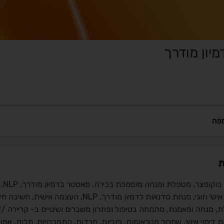
פה
ת
פצר, מטפלת ומנחה מוסמכת בכירה, מאסטר בדמיון מודרך, NLP, טיפול בטראומה, גשטלט, אימון ותרפיית קו הזמן.
גי, מנחת סדנאות לדמיון מודרך, NLP, העצמה אישית, חשיבה חיובית, פוריות, הריון, וזוגיות מאושרת.
 מנחה ומאמנת, מתמחה בטיפול ופתרון משברים ושינויים ב- קריירה /זוג
דימוי אישי, שחרור מטראומות, פוביות, חרדות, התמכרויות, תלות, אמו