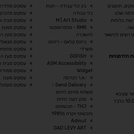
סקים, תושבים
ביג כלי עבודה - חנות
עסקים מחדרה
רמה שלנו
כלי עבודה
עסקים מזכרון 
עות בלוחות
M | Art Studio
עסקים מבת ש
שה.
RMR - טלפרומפטר
עסקים ממעין צ
 רוצים להישאר
להשכרה
עסקים מעין הו
ביזנס קלאס - ריהוט
עסקים מגאולי 
משרדי
עסקים מחופית
ת הזדמנויות
GOFISH
עסקים מעין ה
ASM Accessibility
עסקים מבית 
Widget
עסקים ממודיעי
י.א.ר הנדסה
עסקים מעכו
Send Delivery -
עסקים מעפול
משלוח מהיום להיום
אור עקיבא
סלון זינגר חזיות
THJ - תכשיטים
ותכשיטי יוקרה מ1981
Adinut
GAD LEVY ART