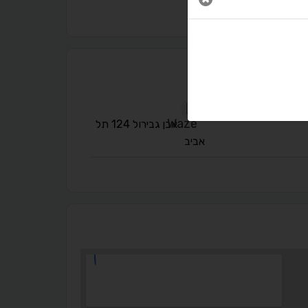
נגישות מאת ASM Accessibility
תקן ישראלי IS 5568
A
A
A
A
A
אבן גבירול 124 תל
אביב
◐
◑
ניגודיות גבוהה
ניגודיות הפוכה
☀
◌
גווני אפור
בהירות גבוהה
🔗
𝔸
גופן לדיסלקציה
הדגשת קישורים
↕
⇿