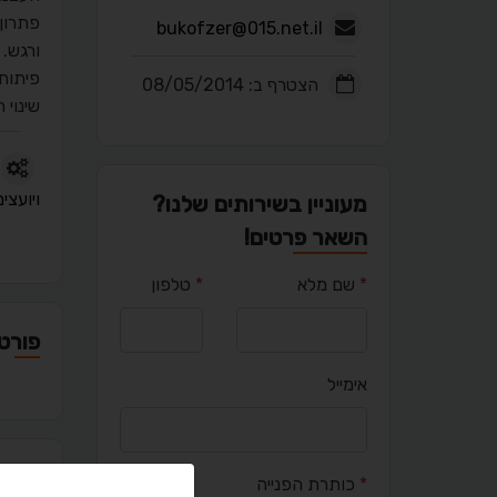
פתרון 
bukofzer@015.net.il
ורגש.
פיתוח 
הצטרף ב: 08/05/2014
שינוי 
ויועצי
מעוניין בשירותים שלנו?
השאר פרטים!
*
שם מלא
*
טלפון
פורטפ
אימייל
מאמר
*
כותרת הפנייה