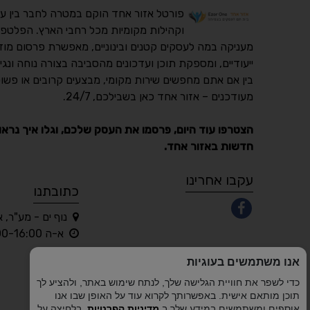
פורטל אזור אחד הוקם במטרה לחבר בין ע
וקהילות מקומיות מכל רחבי הארץ. הפלטפו
מעניקה במה לעסקים קטנים ובינוניים, מאפשרת פרסום מוד
ייעודיים, ומספקת תוכן ועדכונים מהסביבה בצורה נוחה ונגי
בין אם אתם מחפשים שירות מקומי, מבצעים קרובים או פשוט
מעודכנים – אזור אחד כאן בשבילכם, 24/7.
הצטרפו עוד היום, פרסמו את העסק שלכם, וגלו איך נראו
חדשות באזור אחד.
עקבו אחרינו
כתובתנו
נוף ים - מע"ר, 
א-ה 10:00-16:00 בלבד
אנו משתמשים בעוגיות
כדי לשפר את חוויית הגלישה שלך, לנתח שימוש באתר, ולהציע לך
תוכן מותאם אישית. באפשרותך לקרוא עוד על האופן שבו אנו
אוספים ומשתמשים במידע שלך ב
מדיניות הפרטיות
. בלחיצה על