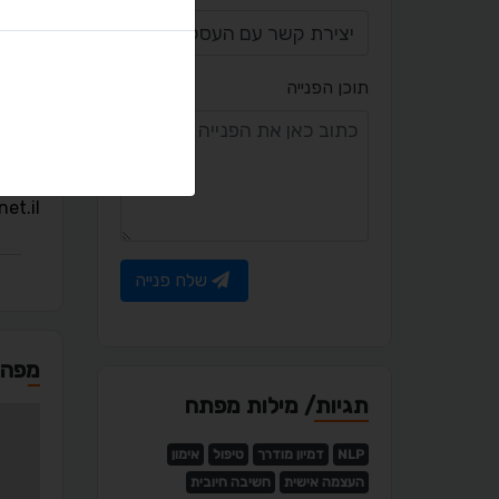
תוכן הפנייה
יציר
et.il
שלח פנייה
מפה
תגיות/ מילות מפתח
NLP
דמיון מודרך
טיפול
אימון
העצמה אישית
חשיבה חיובית