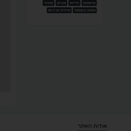
טראומות
חרדות
פוביות
שחרור
אסנת בוקופצר
תרפיית קו הזמן
אודות האתר