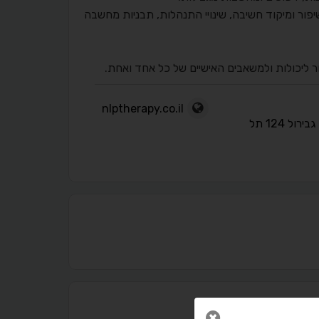
שיפור ומיקוד חשיבה, שינויי התנהלות, תבניות מחשבה
ר ליכולות ולמשאבים האישיים של כל אחד ואחת.
nlptherapy.co.il
אבן גבירול 124 תל
סגור חלון