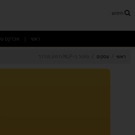
רטי כרטיס העסק טיפול ב-NLP ודמיון מודרך
חיפוש
(current)
ראשי
אינדקס עס
|
ראשי
עסקים
טיפול ב-NLP ודמיון מודרך