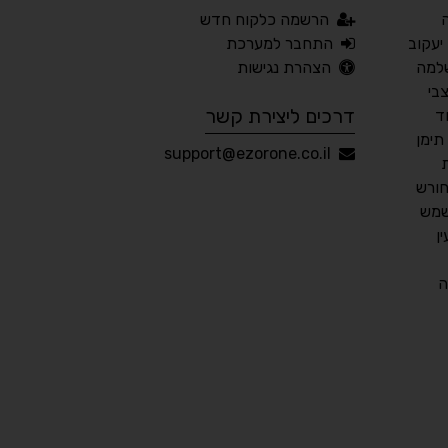
הרשמה כלקוח חדש
📖 דיסלקציה
👁 ראייה חלשה
יעקוב
התחבר למערכת
למה
הצהרת נגישות
🖱 מוטורי
🧠 קוגניטיבי
בי
דרכים ליצירת קשר
ד
תימן
עברית
English
Русский
العربية
support@ezorone.co.il
Français
חורש
שמש
ן
💾 שמור הגדרות
📂 טען הגדרות
ה
הצהרת נגישות
משוב נגישות
פותח על ידי
אלמיר מערכות תוכנה