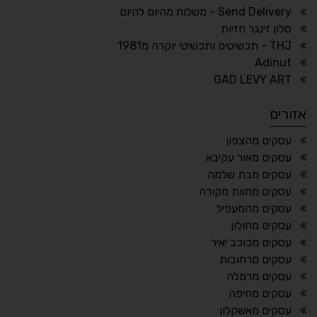
ריווח טקסט
גובה שורה
Send Delivery - משלוח מהיום להיום
סלון זינגר חזיות
THJ - תכשיטים ותכשיטי יוקרה מ1981
Adinut
⏸
⬡
GAD LEVY ART
הדגשת פוקוס
עצירת אנימציות
אזורים
¶
🌙
עסקים מהצפון
עסקים מאור עקיבא
מצב לילה
הדגשת כותרות
עסקים מבת שלמה
⬆
⬍
עסקים מחוות מקורה
ריווח פסקאות
סמן גדול
עסקים מהמעפיל
עסקים מחולון
עסקים מכוכב יאיר
עסקים מרחובות
🔊 קריאת טקסט (Beta)
עסקים מרמלה
📖 דיסלקציה
👁 ראייה חלשה
עסקים מחיפה
עסקים מאשקלון