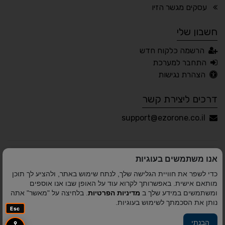
🖱 מוטורי
🧠 קוגניטיבי
עסקים מגשר הזיו
חשבון שלי
עברית
English
Русский
العربية
הרשמה כלקוח חדש
Français
התחבר למערכת
הצהרת נגישות
דרכים ליצירת קשר
💾 שמור הגדרות
📂 טען הגדרות
support@ezorone.co.il
הצהרת נגישות
משוב נגישות
אנו משתמשים בעוגיות
פותח על ידי
אלמיר מערכות תוכנה
© כל הזכויות שמורות
כדי לשפר את חוויית הגלישה שלך, לנתח שימוש באתר, ולהציע לך תוכן
לאזור אחד 2010-2026
מותאם אישית. באפשרותך לקרוא עוד על האופן שבו אנו אוספים
ומשתמשים במידע שלך ב
מדיניות הפרטיות
. בלחיצה על "מאשר" אתה
נותן את הסכמתך לשימוש בעוגיות.
Esc
הבנתי