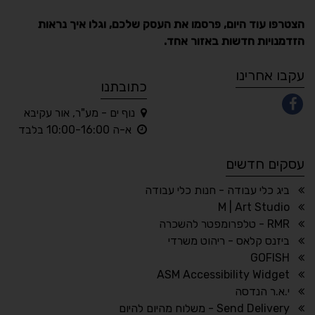
הצטרפו עוד היום, פרסמו את העסק שלכם, וגלו איך נראות
הזדמנויות חדשות באזור אחד.
A
A
A
A
A
עקבו אחרינו
כתובתנו
נוף ים - מע"ר, אור עקיבא
◐
◑
א-ה 10:00-16:00 בלבד
ניגודיות גבוהה
ניגודיות הפוכה
עסקים חדשים
☀
◌
גווני אפור
בהירות גבוהה
ביג כלי עבודה - חנות כלי עבודה
M | Art Studio
RMR - טלפרומפטר להשכרה
ביזנס קלאס - ריהוט משרדי
🔗
𝔸
GOFISH
גופן לדיסלקציה
הדגשת קישורים
ASM Accessibility Widget
↕
⇿
י.א.ר הנדסה
ריווח טקסט
גובה שורה
Send Delivery - משלוח מהיום להיום