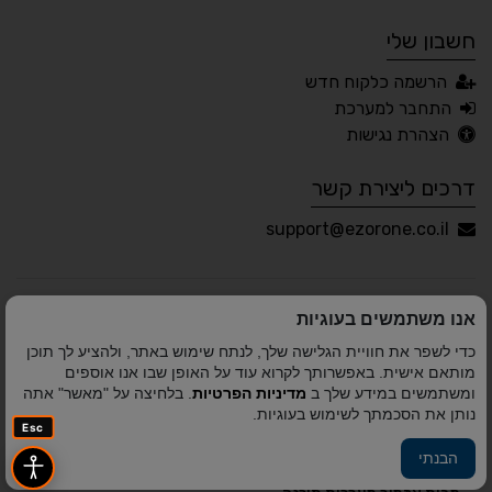
חשבון שלי
עברית
English
Русский
العربية
הרשמה כלקוח חדש
Français
התחבר למערכת
הצהרת נגישות
דרכים ליצירת קשר
💾 שמור הגדרות
📂 טען הגדרות
support@ezorone.co.il
הצהרת נגישות
משוב נגישות
אנו משתמשים בעוגיות
פותח על ידי
אלמיר מערכות תוכנה
© כל הזכויות שמורות
כדי לשפר את חוויית הגלישה שלך, לנתח שימוש באתר, ולהציע לך תוכן
לאזור אחד 2010-2026
מותאם אישית. באפשרותך לקרוא עוד על האופן שבו אנו אוספים
ומשתמשים במידע שלך ב
מדיניות הפרטיות
. בלחיצה על "מאשר" אתה
נותן את הסכמתך לשימוש בעוגיות.
Esc
הבנתי
פיתוח A&A Digital Agency