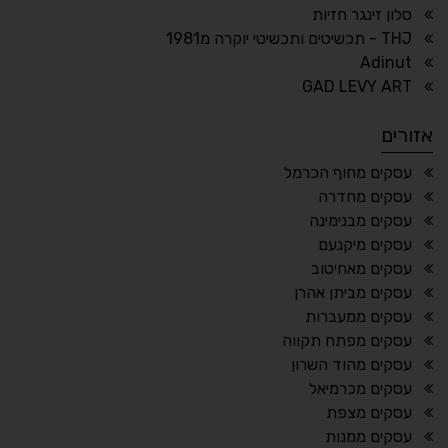
סלון זינגר חזיות
THJ - תכשיטים ותכשיטי יוקרה מ1981
Adinut
⏸
⬡
GAD LEVY ART
הדגשת פוקוס
עצירת אנימציות
אזורים
¶
🌙
עסקים מחוף הכרמל
עסקים מחדרה
מצב לילה
הדגשת כותרות
עסקים מבנימינה
⬆
⬍
עסקים מיקנעם
ריווח פסקאות
סמן גדול
עסקים מאחיטוב
עסקים מביתן אהרן
עסקים ממעברות
עסקים מפתח תקווה
🔊 קריאת טקסט (Beta)
עסקים מהוד השרון
📖 דיסלקציה
👁 ראייה חלשה
עסקים מכרמיאל
עסקים מצפת
🖱 מוטורי
🧠 קוגניטיבי
עסקים ממנות