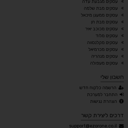
עסקים מגבעת עדה
⬆
⬍
עסקים מבת שלמה
ריווח פסקאות
סמן גדול
עסקים ממעגן מיכאל
עסקים מבת חן
עסקים מכוכב יאיר
עסקים מלוד
🔊 קריאת טקסט (Beta)
עסקים מקלנסווה
📖 דיסלקציה
👁 ראייה חלשה
עסקים מכרמיאל
עסקים מנהריה
🖱 מוטורי
🧠 קוגניטיבי
עסקים מעפולה
חשבון שלי
עברית
English
Русский
العربية
הרשמה כלקוח חדש
Français
התחבר למערכת
הצהרת נגישות
דרכים ליצירת קשר
💾 שמור הגדרות
📂 טען הגדרות
support@ezorone.co.il