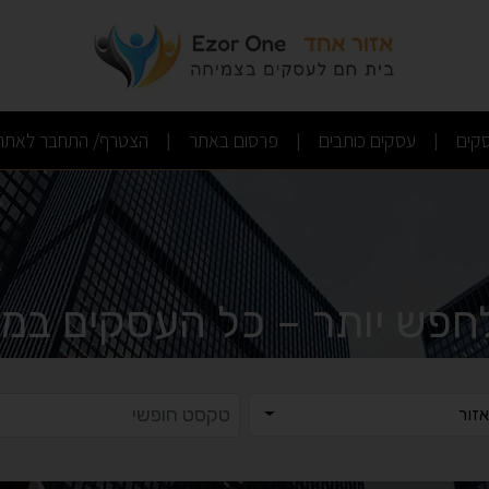
(current)
(current)
(current)
קים
עסקים כותבים
פרסום באתר
הצטרף/ התחבר לאתר
|
|
|
לחפש יותר – כל העסקים במק
ר
טקסט ח
זור