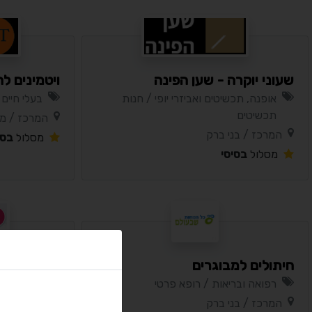
שעוני יוקרה - שען הפינה
ויטמינים לחתולי
אופנה, תכשיטים ואביזרי יופי / חנות
בעלי חיים 
תכשיטים
המרכז / מ
המרכז / בני ברק
מסלול
בסי
מסלול
בסיסי
חיתולים למבוגרים
היפהיפ
רפואה ובריאות / רופא פרטי
אירועים /
המרכז / בני ברק
המרכז / בנ