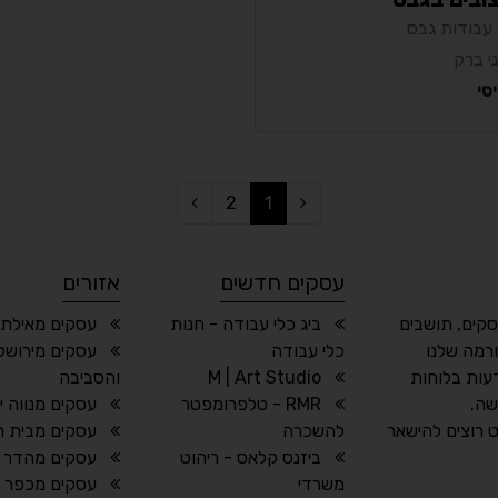
 עבודות גבס
י ברק
סי
2
1
עסקים חדשים
אזורים
סקים, תושבים
ביג כלי עבודה - חנות
עסקים מאילת 
רמה שלנו
כלי עבודה
עסקים מירושל
עות בלוחות
M | Art Studio
והסביבה
שה.
RMR - טלפרומפטר
עסקים מנווה י
 רוצים להישאר
להשכרה
עסקים מבית חז
ביזנס קלאס - ריהוט
עסקים מהדר 
משרדי
עסקים מכפר וי