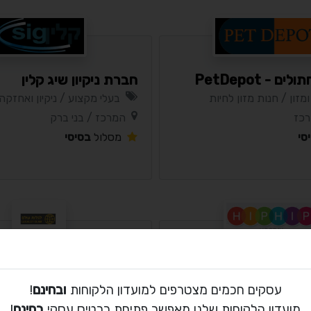
ם - PetDepot
חברת ניקיון שיג קלין
ומזון / חנות מזון לחיות
בעלי מקצוע / ניקיון ואחזקה
רכז
המרכז / בני ברק
סי
מסלול
בסיסי
לגלות עולם
 השכרת ציוד לאירועים
נופש ותיירות / משרדי נסיעו
עסקים חכמים מצטרפים למועדון הלקוחות
ובחינם
!
י ברק
המרכז / לפיד
מועדון הלקוחות שלנו מאפשר פתיחת כרטיס עסקי
בחינם
!