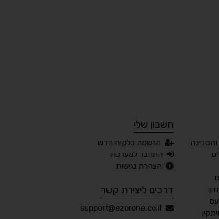
עצירת אנימציות
מדריך קריאה
¶
🌙
מצב לילה
הדגשת כותרות
⬆
⬍
ריווח פסקאות
סמן גדול
חשבון שלי
🔊 קריאת טקסט (Beta)
והסביבה
הרשמה כלקוח חדש
📖 דיסלקציה
👁 ראייה חלשה
ים
התחבר למערכת
הצהרת נגישות
🖱 מוטורי
🧠 קוגניטיבי
ם
דרכים ליצירת קשר
ון
עם
עברית
English
Русский
العربية
support@ezorone.co.il
תקין