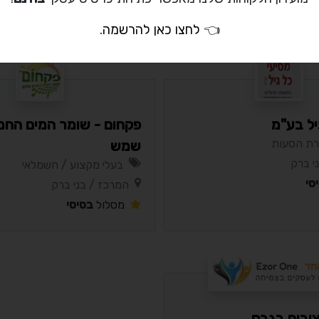
סי
מסלול
בסיסי
👈
לחצו כאן להרשמה
.
יל בע"מ
פקחום - שומר המים החמ
רת הסעות
שמש
י ברק
בעלי מקצוע / חשמלאי
סי
המרכז / בני ברק
מסלול
בסיסי
ובים בגבס