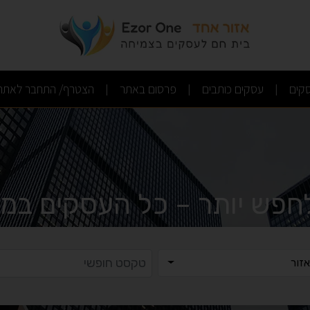
(current)
(current)
(current)
קים
עסקים כותבים
פרסום באתר
הצטרף/ התחבר לאתר
|
|
|
לחפש יותר – כל העסקים במק
ר
טקסט ח
זור