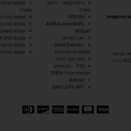
ביזנס קלאס - ריהוט
עסקים מגבעת 
משרדי
מאוחד
ת הזדמנויות
GOFISH
עסקים מבני ב
ASM Accessibility
עסקים מכוכב י
Widget
עסקים משוהם
י.א.ר הנדסה
עסקים מתל אב
Send Delivery -
עסקים מרעננה
משלוח מהיום להיום
עסקים מכרמיא
אור עקיבא
סלון זינגר חזיות
THJ - תכשיטים
ותכשיטי יוקרה מ1981
Adinut
GAD LEVY ART