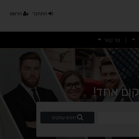
התחבר
הרשם
צור קשר
|
ום אחד!
נגישות מאת ASM Accessibility
תקן ישראלי IS 5568
ופשי
חפש עסקים
A
A
A
A
A