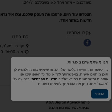
מעודכנים – אזור אחד כאן בשבילכם, 24/7.
הצטרפו עוד היום, פרסמו את העסק שלכם, וגלו איך נראו
חדשות באזור אחד.
עקבו אחרינו
כתובתנו
נוף ים - מע"ר, 
א-ה 10:00-16:00 בלבד
אנו משתמשים בעוגיות
כדי לשפר את חוויית הגלישה שלך, לנתח שימוש באתר, ולהציע לך
תוכן מותאם אישית. באפשרותך לקרוא עוד על האופן שבו אנו
אוספים ומשתמשים במידע שלך ב
מדיניות הפרטיות
. בלחיצה על
"מאשר" אתה נותן את הסכמתך לשימוש בעוגיות.
הבנתי
פיתוח A&A Digital Agency
מבית
אלמיר מערכות תוכנה