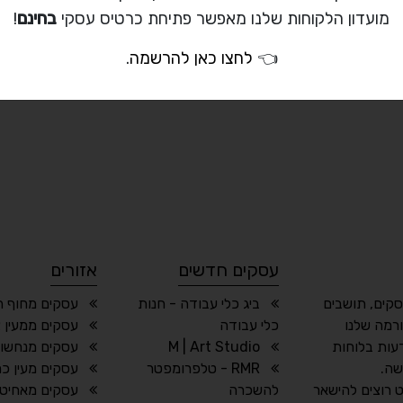
מועדון הלקוחות שלנו מאפשר פתיחת כרטיס עסקי
בחינם
!
👈
לחצו כאן להרשמה
.
עסקים חדשים
אזורים
סקים, תושבים
ביג כלי עבודה - חנות
עסקים מחוף ה
רמה שלנו
כלי עבודה
עסקים ממעין צ
עות בלוחות
M | Art Studio
עסקים מנחשול
שה.
RMR - טלפרומפטר
עסקים מעין כ
 רוצים להישאר
להשכרה
עסקים מאחיטו