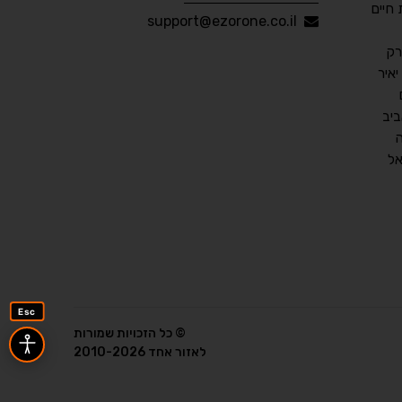
חיים
עברית
English
Русский
العربية
support@ezorone.co.il
Français
רק
איר
יב
💾 שמור הגדרות
📂 טען הגדרות
ל
הצהרת נגישות
משוב נגישות
פותח על ידי
אלמיר מערכות תוכנה
Esc
© כל הזכויות שמורות
לאזור אחד 2010-2026