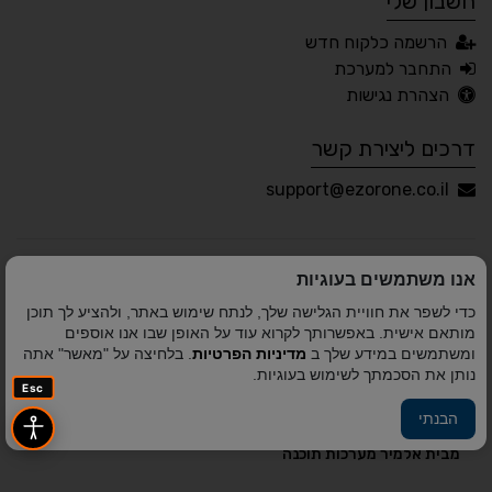
חשבון שלי
עברית
English
Русский
العربية
הרשמה כלקוח חדש
Français
התחבר למערכת
הצהרת נגישות
דרכים ליצירת קשר
💾 שמור הגדרות
📂 טען הגדרות
support@ezorone.co.il
הצהרת נגישות
משוב נגישות
אנו משתמשים בעוגיות
פותח על ידי
אלמיר מערכות תוכנה
© כל הזכויות שמורות
כדי לשפר את חוויית הגלישה שלך, לנתח שימוש באתר, ולהציע לך תוכן
לאזור אחד 2010-2026
מותאם אישית. באפשרותך לקרוא עוד על האופן שבו אנו אוספים
ומשתמשים במידע שלך ב
מדיניות הפרטיות
. בלחיצה על "מאשר" אתה
נותן את הסכמתך לשימוש בעוגיות.
Esc
הבנתי
פיתוח A&A Digital Agency
מבית
אלמיר מערכות תוכנה