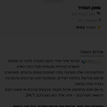
שאק המהיר
רכב / גורר רכב
המרכז / לוד
מסלול
בסיסי
אודות האתר
פורטל אזור אחד הוקם במטרה לחבר בין עסקים,
תושבים וקהילות מקומיות מכל רחבי הארץ.
הפלטפורמה שלנו מעניקה במה לעסקים קטנים ובינוניים, מאפשרת
פרסום מודעות בלוחות ייעודיים, ומספקת תוכן ועדכונים מהסביבה
בצורה נוחה ונגישה.
נגישות מאת ASM
בין אם אתם מחפשים שירות מקומי, מבצעים קרובים או פשוט רוצים
Accessibility
להישאר מעודכנים – אזור אחד כאן בשבילכם, 24/7.
תקן ישראלי IS 5568
הצטרפו עוד היום, פרסמו את העסק שלכם, וגלו איך נראות