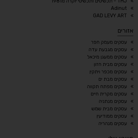
THJ - תכשיטים ותכשיטי יוקרה מ1981
Adinut
⏸
⬡
GAD LEVY ART
הדגשת פוקוס
עצירת אנימציות
אזורים
¶
🌙
עסקים מעמק חפר
עסקים מגבעת עדה
מצב לילה
הדגשת כותרות
עסקים ממעגן מיכאל
⬆
⬍
עסקים מבית חזון
ריווח פסקאות
סמן גדול
עסקים מכפר ויתקין
עסקים מבת ים
עסקים מפתח תקווה
עסקים מקרית חיים
🔊 קריאת טקסט (Beta)
עסקים מנתניה
📖 דיסלקציה
👁 ראייה חלשה
עסקים מבית שמש
עסקים ממודיעין
🖱 מוטורי
🧠 קוגניטיבי
עסקים מנהריה