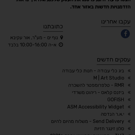
הזדמנויות חדשות באזור אחד.
A
A
A
A
A
עקבו אחרינו
כתובתנו
נוף ים - מע"ר, אור עקיבא
◐
◑
א-ה 10:00-16:00 בלבד
ניגודיות גבוהה
ניגודיות הפוכה
עסקים חדשים
☀
◌
גווני אפור
בהירות גבוהה
ביג כלי עבודה - חנות כלי עבודה
M | Art Studio
RMR - טלפרומפטר להשכרה
ביזנס קלאס - ריהוט משרדי
🔗
𝔸
GOFISH
גופן לדיסלקציה
הדגשת קישורים
ASM Accessibility Widget
↕
⇿
י.א.ר הנדסה
ריווח טקסט
גובה שורה
Send Delivery - משלוח מהיום להיום
סלון זינגר חזיות