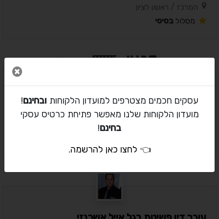
המרכז / ראשון לציון
מסלול
בסיסי
סגור 
סורגים סגנון אומנות העיצוב במתכת
עסקים חכמים מצטרפים למועדון הלקוחות
ובחינם
!
בעלי מקצוע / מאמנים ויועצים עסקיים
מועדון הלקוחות שלנו מאפשר פתיחת כרטיס עסקי
המרכז / נס ציונה
בחינם
!
מסלול
בסיסי
👈
לחצו כאן להרשמה
.
עורך דין פשיטת רגל אייל אשכנזי