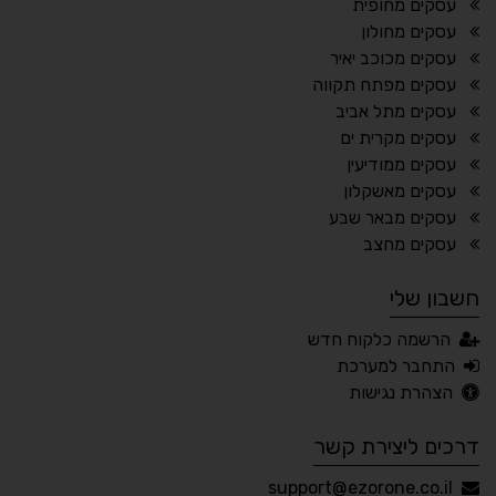
עסקים מחופית
⬆
⬍
עסקים מחולון
ריווח פסקאות
סמן גדול
עסקים מכוכב יאיר
עסקים מפתח תקווה
עסקים מתל אביב
עסקים מקרית ים
🔊 קריאת טקסט (Beta)
עסקים ממודיעין
📖 דיסלקציה
👁 ראייה חלשה
עסקים מאשקלון
עסקים מבאר שבע
🖱 מוטורי
🧠 קוגניטיבי
עסקים מחצב
חשבון שלי
עברית
English
Русский
العربية
הרשמה כלקוח חדש
Français
התחבר למערכת
הצהרת נגישות
דרכים ליצירת קשר
💾 שמור הגדרות
📂 טען הגדרות
support@ezorone.co.il