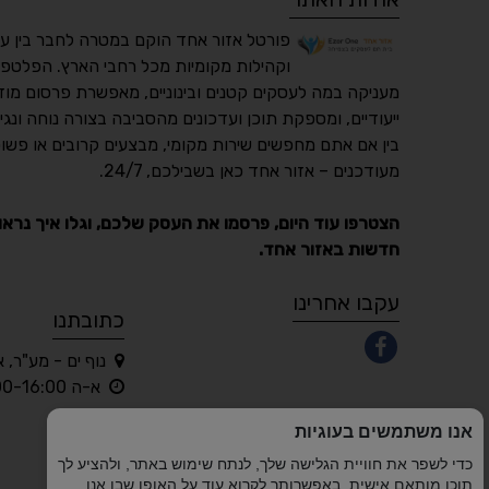
פורטל אזור אחד הוקם במטרה לחבר בין ע
וקהילות מקומיות מכל רחבי הארץ. הפלטפו
מעניקה במה לעסקים קטנים ובינוניים, מאפשרת פרסום מוד
ייעודיים, ומספקת תוכן ועדכונים מהסביבה בצורה נוחה ונגי
בין אם אתם מחפשים שירות מקומי, מבצעים קרובים או פשוט
מעודכנים – אזור אחד כאן בשבילכם, 24/7.
הצטרפו עוד היום, פרסמו את העסק שלכם, וגלו איך נראו
חדשות באזור אחד.
עקבו אחרינו
כתובתנו
נוף ים - מע"ר, 
א-ה 10:00-16:00 בלבד
אנו משתמשים בעוגיות
כדי לשפר את חוויית הגלישה שלך, לנתח שימוש באתר, ולהציע לך
תוכן מותאם אישית. באפשרותך לקרוא עוד על האופן שבו אנו