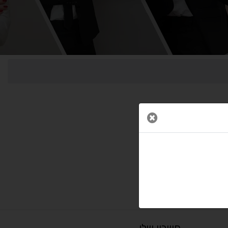
↕
⇿
ריווח טקסט
גובה שורה
⬡
↖
סמן גדול
הדגשת פוקוס
▬
⏸
עצירת אנימציות
מדריך קריאה
סגור חלון
¶
🌙
מצב לילה
הדגשת כותרות
⬆
⬍
ריווח פסקאות
סמן גדול
חשבון שלי
🔊 קריאת טקסט (Beta)