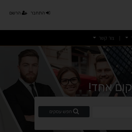
נגישות מאת ASM Accessibility
התחבר
הרשם
תקן ישראלי IS 5568
צור קשר
|
A
A
A
A
A
◐
◑
ניגודיות גבוהה
ניגודיות הפוכה
ום אחד!
☀
◌
גווני אפור
בהירות גבוהה
ופשי
חפש עסקים
🔗
𝔸
גופן לדיסלקציה
הדגשת קישורים