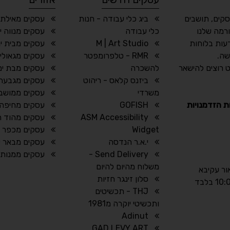
סקים, תושבים
ביג כלי עבודה - חנות
עסקים מאילת 
רמה שלנו
כלי עבודה
עסקים מנווה י
עות בלוחות
M | Art Studio
עסקים מבית ינ
שה.
RMR - טלפרומפטר
עסקים מגאולי 
 רוצים להישאר
להשכרה
עסקים מבת ים
ביזנס קלאס - ריהוט
עסקים מגבעת
משרדי
עסקים ממושב 
ת הזדמנויות
GOFISH
עסקים מחיפה
ASM Accessibility
עסקים מהוד ה
Widget
עסקים מכפר 
י.א.ר הנדסה
עסקים מבאר 
Send Delivery -
עסקים ממנות
משלוח מהיום להיום
אור עקיבא
סלון זינגר חזיות
THJ - תכשיטים
ותכשיטי יוקרה מ1981
Adinut
GAD LEVY ART