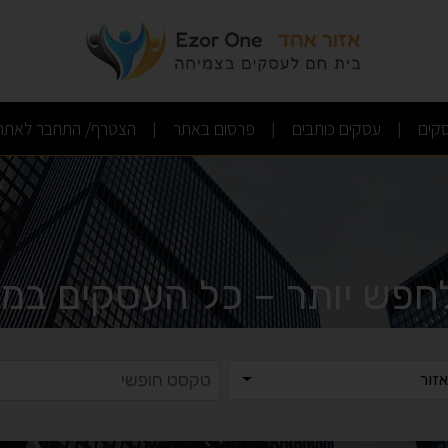
(current)
(current)
(current)
קים
עסקים כותבים
פרסום באתר
הצטרף/ התחבר לאתר
|
|
|
לחפש יותר – כל העסקים במק
ר
טקסט ח
זור