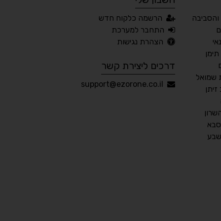
והסביבה
הרשמה כלקוח חדש
📖 דיסלקציה
👁 ראייה חלשה
ם
התחבר למערכת
אי
הצהרת נגישות
🖱 מוטורי
🧠 קוגניטיבי
תימן
דרכים ליצירת קשר
 שמואל
עברית
English
Русский
العربية
support@ezorone.co.il
זיתן
Français
שרון
סבא
שבע
💾 שמור הגדרות
📂 טען הגדרות
הצהרת נגישות
משוב נגישות
פותח על ידי
אלמיר מערכות תוכנה