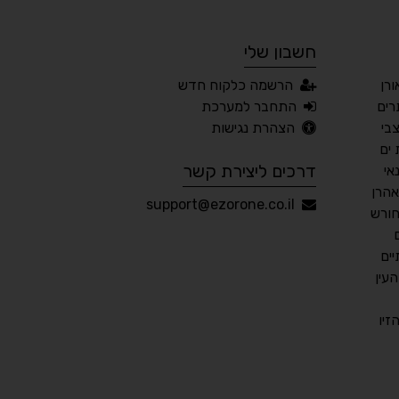
חשבון שלי
🔊 קריאת טקסט (Beta)
רן
הרשמה כלקוח חדש
📖 דיסלקציה
👁 ראייה חלשה
ים
התחבר למערכת
בי
הצהרת נגישות
🖱 מוטורי
🧠 קוגניטיבי
ים
דרכים ליצירת קשר
אי
אהרן
עברית
English
Русский
العربية
support@ezorone.co.il
חורש
Français
ים
עין
💾 שמור הגדרות
📂 טען הגדרות
יו
הצהרת נגישות
משוב נגישות