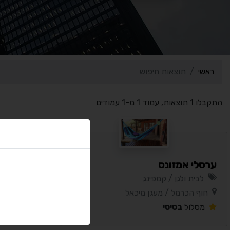
ראשי
תוצאות חיפוש
התקבלו 1 תוצאות, עמוד 1 מ-1 עמודים
ערסלי אמזונס
לבית ולגן / קמפינג
חוף הכרמל / מעגן מיכאל
מסלול
בסיסי