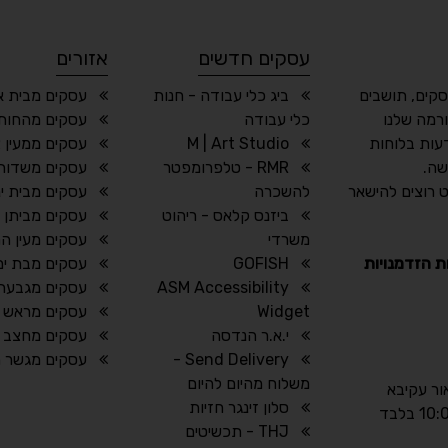
עסקים חדשים
אזורים
סקים, תושבים
ביג כלי עבודה - חנות
עסקים מבית או
רמה שלנו
כלי עבודה
עסקים מהחותר
עות בלוחות
M | Art Studio
עסקים ממעין צ
שה.
RMR - טלפרומפטר
עסקים משדות 
 רוצים להישאר
להשכרה
עסקים מבית ינ
ביזנס קלאס - ריהוט
עסקים מביתן 
משרדי
עסקים מעין ה
ת הזדמנויות
GOFISH
עסקים מבת ים
ASM Accessibility
עסקים מגבעתי
Widget
עסקים מראש ה
י.א.ר הנדסה
עסקים מחצב
Send Delivery -
עסקים מגשר הז
משלוח מהיום להיום
אור עקיבא
סלון זינגר חזיות
THJ - תכשיטים