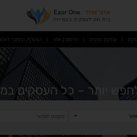
(current)
(current)
(current)
קים
עסקים כותבים
פרסום באתר
הצטרף/ התחבר לאתר
|
|
|
לחפש יותר – כל העסקים במק
ר
טקסט ח
זור