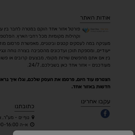
אודות האתר
פורטל אזור אחד הוקם במטרה לחבר בין ע
וקהילות מקומיות מכל רחבי הארץ. הפלטפו
מעניקה במה לעסקים קטנים ובינוניים, מאפשרת פרסום מוד
ייעודיים, ומספקת תוכן ועדכונים מהסביבה בצורה נוחה ונגי
בין אם אתם מחפשים שירות מקומי, מבצעים קרובים או פשוט
מעודכנים – אזור אחד כאן בשבילכם, 24/7.
הצטרפו עוד היום, פרסמו את העסק שלכם, וגלו איך נראו
חדשות באזור אחד.
עקבו אחרינו
כתובתנו
נוף ים - מע"ר, 
א-ה 10:00-16:00 בלבד