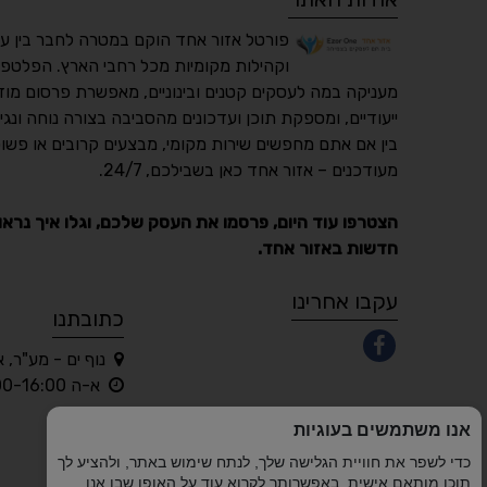
פורטל אזור אחד הוקם במטרה לחבר בין ע
וקהילות מקומיות מכל רחבי הארץ. הפלטפו
מעניקה במה לעסקים קטנים ובינוניים, מאפשרת פרסום מוד
ייעודיים, ומספקת תוכן ועדכונים מהסביבה בצורה נוחה ונגי
בין אם אתם מחפשים שירות מקומי, מבצעים קרובים או פשוט
מעודכנים – אזור אחד כאן בשבילכם, 24/7.
הצטרפו עוד היום, פרסמו את העסק שלכם, וגלו איך נראו
חדשות באזור אחד.
עקבו אחרינו
כתובתנו
נוף ים - מע"ר, 
א-ה 10:00-16:00 בלבד
אנו משתמשים בעוגיות
כדי לשפר את חוויית הגלישה שלך, לנתח שימוש באתר, ולהציע לך
תוכן מותאם אישית. באפשרותך לקרוא עוד על האופן שבו אנו