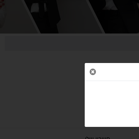
↕
⇿
ריווח טקסט
גובה שורה
⬡
↖
סמן גדול
הדגשת פוקוס
▬
⏸
עצירת אנימציות
מדריך קריאה
סגור חלון
¶
🌙
מצב לילה
הדגשת כותרות
⬆
⬍
ריווח פסקאות
סמן גדול
חשבון שלי
🔊 קריאת טקסט (Beta)