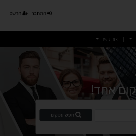
נגישות מאת ASM Accessibility
התחבר
הרשם
תקן ישראלי IS 5568
צור קשר
|
A
A
A
A
A
◐
◑
ניגודיות גבוהה
ניגודיות הפוכה
ום אחד!
☀
◌
גווני אפור
בהירות גבוהה
ופשי
חפש עסקים
🔗
𝔸
גופן לדיסלקציה
הדגשת קישורים