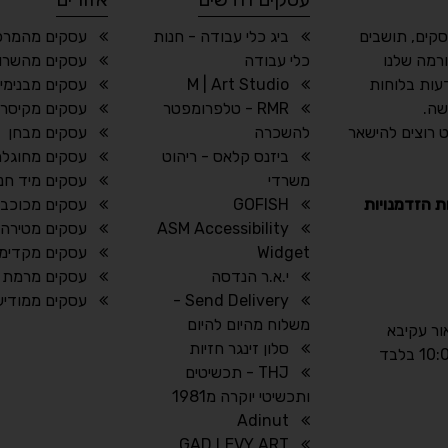
סקים, תושבים
ביג כלי עבודה - חנות
עסקים מהמרכ
רמה שלנו
כלי עבודה
עסקים מהשרון
עות בלוחות
M | Art Studio
עסקים מבנימי
שה.
RMR - טלפרומפטר
עסקים מקיסרי
 רוצים להישאר
להשכרה
עסקים מבחן
ביזנס קלאס - ריהוט
עסקים מחוגלה
משרדי
עסקים מיד חנ
ת הזדמנויות
GOFISH
עסקים מכוכב י
ASM Accessibility
עסקים מטירה
Widget
עסקים מקדימה
י.א.ר הנדסה
עסקים מרמת ה
Send Delivery -
עסקים ממודיעי
משלוח מהיום להיום
אור עקיבא
סלון זינגר חזיות
THJ - תכשיטים
ותכשיטי יוקרה מ1981
Adinut
GAD LEVY ART