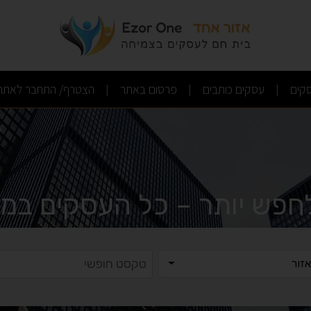
(current)
(current)
(current)
קים
עסקים כותבים
פרסום באתר
הצטרף/ התחבר לאתר
|
|
|
לחפש יותר – כל העסקים במק
ר
טקסט ח
זור