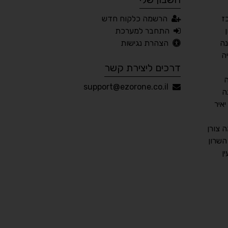
ז
הרשמה כלקוח חדש
📖 דיסלקציה
👁 ראייה חלשה
התחבר למערכת
נה
הצהרת נגישות
🖱 מוטורי
🧠 קוגניטיבי
ה
דרכים ליצירת קשר
עברית
English
Русский
العربية
support@ezorone.co.il
ה
Français
איר
 צורן
שרון
💾 שמור הגדרות
📂 טען הגדרות
ן
הצהרת נגישות
משוב נגישות
פותח על ידי
אלמיר מערכות תוכנה