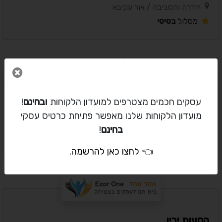
חדרה והסביבה / אור עקיבא
מסלול
בסיסי
סגור 
נוח שמאילוב-משרד עורכי דין
עסקים חכמים מצטרפים למועדון הלקוחות
ובחינם
!
עורך דין / הוצאה לפועל
מועדון הלקוחות שלנו מאפשר פתיחת כרטיס עסקי
חדרה והסביבה / אור עקיבא
בחינם
!
מסלול
בסיסי
👈
לחצו כאן להרשמה
.
הסעות ירין