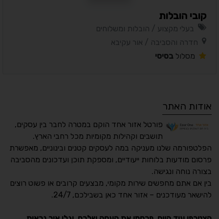
קובי הובלות
בעלי מקצוע / הובלות ומשלוחים
חדרה והסביבה / אור עקיבא
מסלול
בסיסי
אודות האתר
פורטל אזור אחד הוקם במטרה לחבר בין עסקים,
תושבים וקהילות מקומיות מכל רחבי הארץ.
הפלטפורמה שלנו מעניקה במה לעסקים קטנים ובינוניים, מאפשרת
פרסום מודעות בלוחות ייעודיים, ומספקת תוכן ועדכונים מהסביבה
בצורה נוחה ונגישה.
נגישות מאת ASM
בין אם אתם מחפשים שירות מקומי, מבצעים קרובים או פשוט רוצים
Accessibility
להישאר מעודכנים – אזור אחד כאן בשבילכם, 24/7.
תקן ישראלי IS 5568
הצטרפו עוד היום, פרסמו את העסק שלכם, וגלו איך נראות