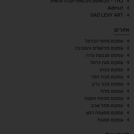
THJ - תכשיטים ותכשיטי יוקרה מ1981
Adinut
⏸
⬡
GAD LEVY ART
הדגשת פוקוס
עצירת אנימציות
אזורים
¶
🌙
עסקים מחוף הכרמל
עסקים מירושלים והסביבה
מצב לילה
הדגשת כותרות
עסקים מגבעת עדה
⬆
⬍
עסקים מעין כרמל
ריווח פסקאות
סמן גדול
עסקים מבחן
עסקים מבת חפר
עסקים מבני ברק
עסקים מלוד
🔊 קריאת טקסט (Beta)
עסקים מפתח תקווה
📖 דיסלקציה
👁 ראייה חלשה
עסקים מתל אביב
עסקים ממצפה רמון
🖱 מוטורי
🧠 קוגניטיבי
עסקים ממנות