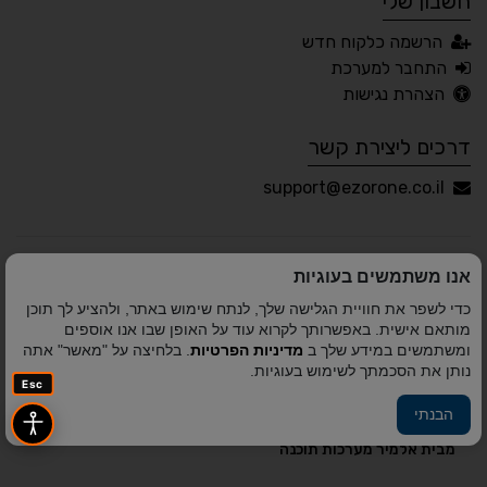
חשבון שלי
עברית
English
Русский
العربية
הרשמה כלקוח חדש
Français
התחבר למערכת
הצהרת נגישות
דרכים ליצירת קשר
💾 שמור הגדרות
📂 טען הגדרות
support@ezorone.co.il
הצהרת נגישות
משוב נגישות
אנו משתמשים בעוגיות
פותח על ידי
אלמיר מערכות תוכנה
© כל הזכויות שמורות
כדי לשפר את חוויית הגלישה שלך, לנתח שימוש באתר, ולהציע לך תוכן
לאזור אחד 2010-2026
מותאם אישית. באפשרותך לקרוא עוד על האופן שבו אנו אוספים
ומשתמשים במידע שלך ב
מדיניות הפרטיות
. בלחיצה על "מאשר" אתה
נותן את הסכמתך לשימוש בעוגיות.
Esc
הבנתי
פיתוח A&A Digital Agency
מבית
אלמיר מערכות תוכנה