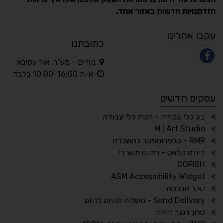
הזדמנויות חדשות באזור אחד.
A
A
A
A
A
עקבו אחרינו
כתובתנו
נוף ים - מע"ר, אור עקיבא
◐
◑
א-ה 10:00-16:00 בלבד
ניגודיות גבוהה
ניגודיות הפוכה
עסקים חדשים
☀
◌
גווני אפור
בהירות גבוהה
ביג כלי עבודה - חנות כלי עבודה
M | Art Studio
RMR - טלפרומפטר להשכרה
ביזנס קלאס - ריהוט משרדי
🔗
𝔸
GOFISH
גופן לדיסלקציה
הדגשת קישורים
ASM Accessibility Widget
↕
⇿
י.א.ר הנדסה
ריווח טקסט
גובה שורה
Send Delivery - משלוח מהיום להיום
סלון זינגר חזיות