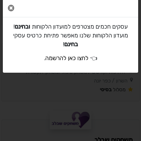
המרכז / תל אביב
סגור 
מסלול
בסיסי
עסקים חכמים מצטרפים למועדון הלקוחות
ובחינם
!
מועדון הלקוחות שלנו מאפשר פתיחת כרטיס עסקי
בחינם
!
👈
לחצו כאן להרשמה
.
ציפי גלזר
הדרכות וקורסים / משחק טיפולי ומשחקי תקשורת
השרון / כפר יונה
מסלול
בסיסי
משחקים שבלב