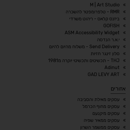
M | Art Studio
RMR - טלפרומפטר להשכרה
ביזנס קלאס - ריהוט משרדי
🔗
𝔸
GOFISH
גופן לדיסלקציה
הדגשת קישורים
ASM Accessibility Widget
↕
⇿
י.א.ר הנדסה
ריווח טקסט
גובה שורה
Send Delivery - משלוח מהיום להיום
סלון זינגר חזיות
THJ - תכשיטים ותכשיטי יוקרה מ1981
Adinut
⏸
⬡
GAD LEVY ART
הדגשת פוקוס
עצירת אנימציות
אזורים
¶
🌙
עסקים מאילת והסביבה
עסקים מחוף הכרמל
מצב לילה
הדגשת כותרות
עסקים מיקנעם
⬆
⬍
עסקים ממאיר שפיה
ריווח פסקאות
סמן גדול
עסקים ממשמר השרון