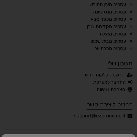
עסקים מעין החורש
עסקים מנס ציונה
עסקים מכפר סבא
🔊 קריאת טקסט (Beta)
עסקים מקדימה צורן
📖 דיסלקציה
👁 ראייה חלשה
עסקים מאילת
עסקים מבית שמש
🖱 מוטורי
🧠 קוגניטיבי
עסקים מכרמיאל
חשבון שלי
עברית
English
Русский
العربية
הרשמה כלקוח חדש
Français
התחבר למערכת
הצהרת נגישות
דרכים ליצירת קשר
💾 שמור הגדרות
📂 טען הגדרות
support@ezorone.co.il
הצהרת נגישות
משוב נגישות