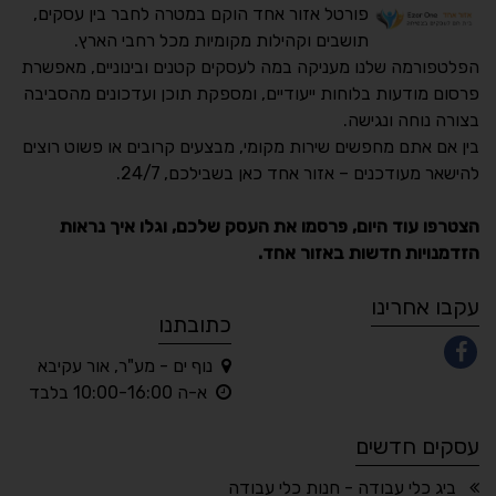
פורטל אזור אחד הוקם במטרה לחבר בין עסקים,
תושבים וקהילות מקומיות מכל רחבי הארץ.
הפלטפורמה שלנו מעניקה במה לעסקים קטנים ובינוניים, מאפשרת
פרסום מודעות בלוחות ייעודיים, ומספקת תוכן ועדכונים מהסביבה
בצורה נוחה ונגישה.
נגישות מאת ASM
בין אם אתם מחפשים שירות מקומי, מבצעים קרובים או פשוט רוצים
Accessibility
להישאר מעודכנים – אזור אחד כאן בשבילכם, 24/7.
תקן ישראלי IS 5568
הצטרפו עוד היום, פרסמו את העסק שלכם, וגלו איך נראות
הזדמנויות חדשות באזור אחד.
A
A
A
A
A
עקבו אחרינו
כתובתנו
נוף ים - מע"ר, אור עקיבא
◐
◑
א-ה 10:00-16:00 בלבד
ניגודיות גבוהה
ניגודיות הפוכה
עסקים חדשים
☀
◌
גווני אפור
בהירות גבוהה
ביג כלי עבודה - חנות כלי עבודה