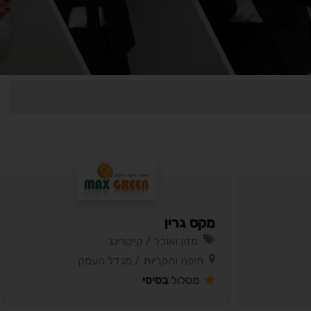
מקס גרין
מזון ואוכל / קייטרינג
נגישות מאת ASM Accessibility
חיפה והקריות / מגדל העמק
תקן ישראלי IS 5568
מסלול
בסיסי