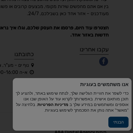
בין אם אתם מחפשים שירות מקומי, מבצעים קרובים או פשוט
מעודכנים – אזור אחד כאן בשבילכם, 24/7.
הצטרפו עוד היום, פרסמו את העסק שלכם, וגלו איך נראו
חדשות באזור אחד.
עקבו אחרינו
כתובתנו
נוף ים - מע"ר, 
א-ה 10:00-16:00 בלבד
אנו משתמשים בעוגיות
כדי לשפר את חוויית הגלישה שלך, לנתח שימוש באתר, ולהציע לך
תוכן מותאם אישית. באפשרותך לקרוא עוד על האופן שבו אנו
אוספים ומשתמשים במידע שלך ב
מדיניות הפרטיות
. בלחיצה על
"מאשר" אתה נותן את הסכמתך לשימוש בעוגיות.
הבנתי
פיתוח A&A Digital Agency