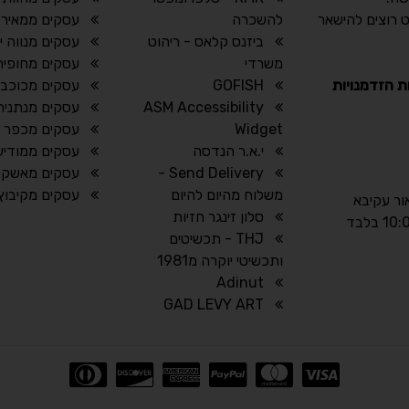
 רוצים להישאר
להשכרה
עסקים ממאיר 
ביזנס קלאס - ריהוט
עסקים מנווה י
משרדי
עסקים מחופית
ת הזדמנויות
GOFISH
עסקים מכוכב י
ASM Accessibility
עסקים מנתניה
Widget
עסקים מכפר ר
י.א.ר הנדסה
עסקים ממודיעי
Send Delivery -
עסקים מאשקלו
משלוח מהיום להיום
עסקים מקיבוץ 
אור עקיבא
סלון זינגר חזיות
THJ - תכשיטים
ותכשיטי יוקרה מ1981
Adinut
GAD LEVY ART