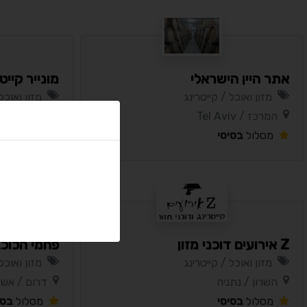
אתר היין הישראלי
מונייר קייט
מזון ואוכל / קייטרינג
מזון ואוכל
המרכז / Tel Aviv
המרכז / ראש
מסלול
בסיסי
מסלול
בסי
Z אירועים דוכני מזון
פחמי הכוכ
מזון ואוכל / קייטרינג
מזון ואוכ
השרון / נתניה
דרום / אש
מסלול
בסיסי
מסלול
בסי