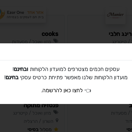
רינג חלבי
cooks
 / קייטרינג
מזון ואוכל / מסעדות
ון לציון
המרכז / תל אביב
סי
מסלול
בסיסי
עסקים חכמים מצטרפים למועדון הלקוחות
ובחינם
!
מועדון הלקוחות שלנו מאפשר פתיחת כרטיס עסקי
בחינם
!
👈
לחצו כאן להרשמה
.
ב
פנטזיה מתוקה
ל / מסעדות
מזון ואוכל / קייטרינג
דוד
השרון / הרצליה
סי
מסלול
בסיסי