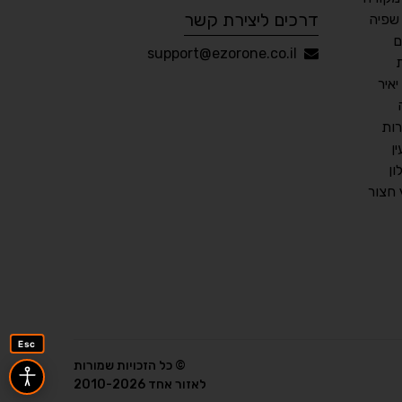
דרכים ליצירת קשר
שפיה
ם
עברית
English
Русский
العربية
support@ezorone.co.il
Français
איר
ות
ן
💾 שמור הגדרות
📂 טען הגדרות
ן
חצור
הצהרת נגישות
משוב נגישות
פותח על ידי
אלמיר מערכות תוכנה
Esc
© כל הזכויות שמורות
לאזור אחד 2010-2026