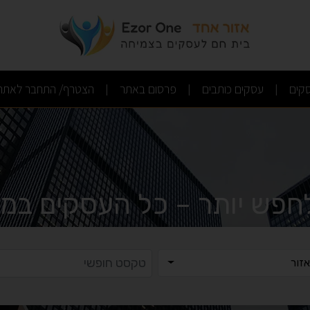
(current)
(current)
(current)
קים
עסקים כותבים
פרסום באתר
הצטרף/ התחבר לאתר
|
|
|
לחפש יותר – כל העסקים במק
ר
טקסט ח
זור