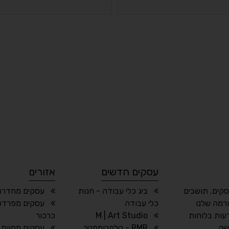
עסקים חדשים
אזורים
סקים, תושבים
ביג כלי עבודה - חנות
עסקים מחדרה
רמה שלנו
כלי עבודה
עסקים מפרדס 
עות בלוחות
M | Art Studio
כרכור
שה.
RMR - טלפרומפטר
עסקים מחוות 