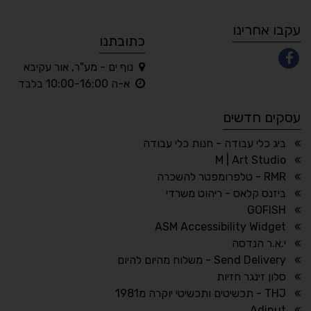
A
A
A
A
A
עקבו אחרינו
כתובתנו
נוף ים - מע"ר, אור עקיבא
◐
◑
א-ה 10:00-16:00 בלבד
ניגודיות גבוהה
ניגודיות הפוכה
עסקים חדשים
☀
◌
גווני אפור
בהירות גבוהה
ביג כלי עבודה - חנות כלי עבודה
M | Art Studio
RMR - טלפרומפטר להשכרה
ביזנס קלאס - ריהוט משרדי
🔗
𝔸
GOFISH
גופן לדיסלקציה
הדגשת קישורים
ASM Accessibility Widget
↕
⇿
י.א.ר הנדסה
ריווח טקסט
גובה שורה
Send Delivery - משלוח מהיום להיום
סלון זינגר חזיות
THJ - תכשיטים ותכשיטי יוקרה מ1981
Adinut