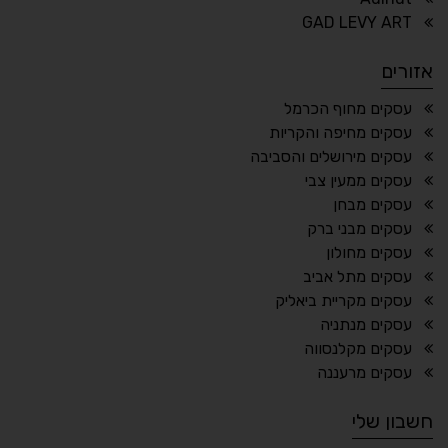
⏸
⬡
GAD LEVY ART
הדגשת פוקוס
עצירת אנימציות
אזורים
¶
🌙
עסקים מחוף הכרמל
עסקים מחיפה והקריות
מצב לילה
הדגשת כותרות
עסקים מירושלים והסביבה
⬆
⬍
עסקים ממעין צבי
ריווח פסקאות
סמן גדול
עסקים מבחן
עסקים מבני ברק
עסקים מחולון
עסקים מתל אביב
🔊 קריאת טקסט (Beta)
עסקים מקריית ביאליק
📖 דיסלקציה
👁 ראייה חלשה
עסקים מנתניה
עסקים מקלנסווה
🖱 מוטורי
🧠 קוגניטיבי
עסקים מרעננה
חשבון שלי
עברית
English
Русский
العربية