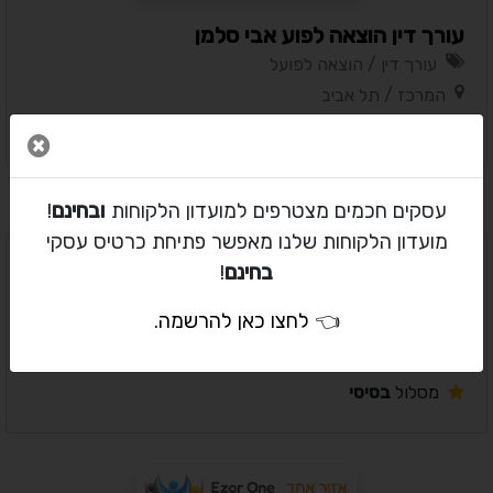
עורך דין הוצאה לפוע אבי סלמן
עורך דין / הוצאה לפועל
המרכז / תל אביב
מסלול
בסיסי
סגור 
עסקים חכמים מצטרפים למועדון הלקוחות
ובחינם
!
מועדון הלקוחות שלנו מאפשר פתיחת כרטיס עסקי
בחינם
!
עו"ד פלילי גיל באיער
👈
לחצו כאן להרשמה
.
עורך דין / פלילי
המרכז / רמת גן
מסלול
בסיסי