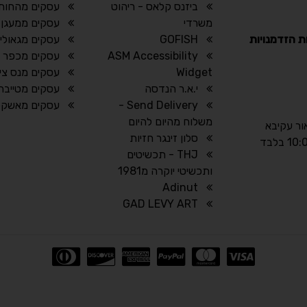
ביזנס קלאס - ריהוט
עסקים מהחותר
משרדי
עסקים ממעגן 
ת הזדמנויות
GOFISH
עסקים מגאולי 
ASM Accessibility
עסקים מכפר וי
Widget
עסקים מנס ציו
י.א.ר הנדסה
עסקים מטייבה
Send Delivery -
עסקים מאשקלו
משלוח מהיום להיום
אור עקיבא
סלון זינגר חזיות
THJ - תכשיטים
ותכשיטי יוקרה מ1981
Adinut
GAD LEVY ART