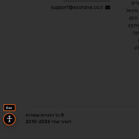
ים
עברית
English
Русский
العربية
support@ezorone.co.il
מיכאל
Français
תימן
תקין
נה
💾 שמור הגדרות
📂 טען הגדרות
ן
הצהרת נגישות
משוב נגישות
פותח על ידי
אלמיר מערכות תוכנה
Esc
© כל הזכויות שמורות
לאזור אחד 2010-2026