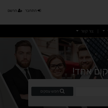
התחבר
הרשם
צור קשר
|
ום אחד!
נגישות מאת ASM Accessibility
תקן ישראלי IS 5568
ופשי
חפש עסקים
A
A
A
A
A