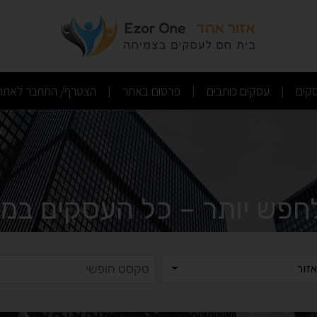
(current)
(current)
(current)
קים
עסקים כותבים
פרסום באתר
הצטרף/ התחבר לאתר
|
|
|
לחפש יותר – כל העסקים במק
ר
טקסט ח
זור