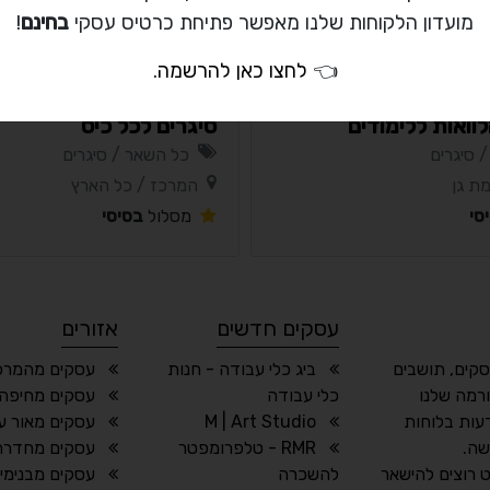
מועדון הלקוחות שלנו מאפשר פתיחת כרטיס עסקי
בחינם
!
👈
לחצו כאן להרשמה
.
לוואות ללימודים
סיגרים לכל כיס
 סיגרים
כל השאר / סיגרים
ת גן
המרכז / כל הארץ
סי
מסלול
בסיסי
עסקים חדשים
אזורים
סקים, תושבים
ביג כלי עבודה - חנות
עסקים מהמרכ
רמה שלנו
כלי עבודה
עסקים מחיפה 
עות בלוחות
M | Art Studio
עסקים מאור ע
שה.
RMR - טלפרומפטר
עסקים מחדרה
 רוצים להישאר
להשכרה
עסקים מבנימי