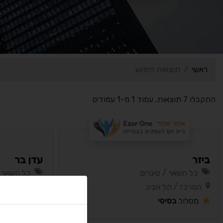
ראשי
תוצאות חיפוש
התקבלו 7 תוצאות, עמוד 1 מ-1 עמודים
ביזר
עדן בר
כל השאר / סיגרים
כל השאר /
המרכז / תל אביב
דרום / באר
מסלול
בסיסי
מסלול
בסי