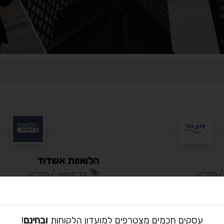
הלואוות אשדוד
 סיגרים
כל השאר / סיגרים
 שבע
דרום / ראשון לציון
סי
מסלול
בסיסי
עסקים חכמים מצטרפים למועדון הלקוחות
ובחינם
!