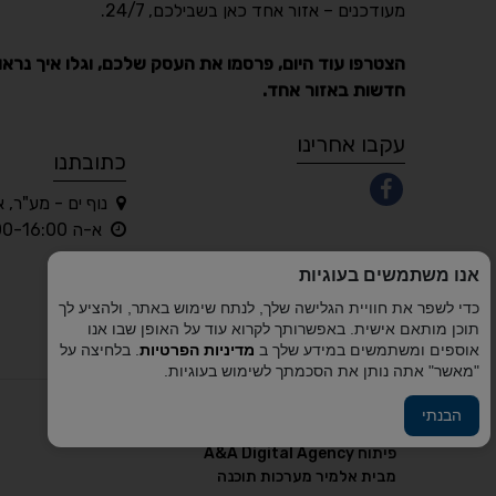
מעודכנים – אזור אחד כאן בשבילכם, 24/7.
הצטרפו עוד היום, פרסמו את העסק שלכם, וגלו איך נראו
חדשות באזור אחד.
עקבו אחרינו
כתובתנו
נוף ים - מע"ר, 
א-ה 10:00-16:00 בלבד
אנו משתמשים בעוגיות
כדי לשפר את חוויית הגלישה שלך, לנתח שימוש באתר, ולהציע לך
תוכן מותאם אישית. באפשרותך לקרוא עוד על האופן שבו אנו
אוספים ומשתמשים במידע שלך ב
מדיניות הפרטיות
. בלחיצה על
"מאשר" אתה נותן את הסכמתך לשימוש בעוגיות.
הבנתי
פיתוח A&A Digital Agency
מבית
אלמיר מערכות תוכנה