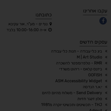
A
A
A
A
A
עקבו אחרינו
כתובתנו
נוף ים - מע"ר, אור עקיבא
◐
◑
א-ה 10:00-16:00 בלבד
ניגודיות גבוהה
ניגודיות הפוכה
עסקים חדשים
☀
◌
גווני אפור
בהירות גבוהה
ביג כלי עבודה - חנות כלי עבודה
M | Art Studio
RMR - טלפרומפטר להשכרה
ביזנס קלאס - ריהוט משרדי
🔗
𝔸
GOFISH
גופן לדיסלקציה
הדגשת קישורים
ASM Accessibility Widget
↕
⇿
י.א.ר הנדסה
ריווח טקסט
גובה שורה
Send Delivery - משלוח מהיום להיום
סלון זינגר חזיות
THJ - תכשיטים ותכשיטי יוקרה מ1981
Adinut