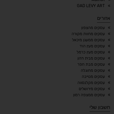
⏸
⬡
GAD LEVY ART
הדגשת פוקוס
עצירת אנימציות
אזורים
¶
🌙
עסקים מהצפון
עסקים מחוות מקורה
מצב לילה
הדגשת כותרות
עסקים ממעגן מיכאל
⬆
⬍
עסקים מעין הוד
ריווח פסקאות
סמן גדול
עסקים מעין כרמל
עסקים מבית חזון
עסקים מבת חפר
עסקים מחוגלה
🔊 קריאת טקסט (Beta)
עסקים מטייבה
📖 דיסלקציה
👁 ראייה חלשה
עסקים מקלנסווה
עסקים מירושלים
🖱 מוטורי
🧠 קוגניטיבי
עסקים ממצפה רמון
חשבון שלי
עברית
English
Русский
العربية