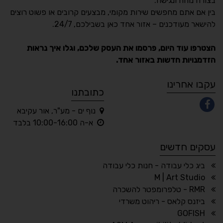
בצורה נוחה ונגישה.
נגישות מאת ASM
בין אם אתם מחפשים שירות מקומי, מבצעים קרובים או פשוט רוצים
Accessibility
להישאר מעודכנים – אזור אחד כאן בשבילכם, 24/7.
תקן ישראלי IS 5568
הצטרפו עוד היום, פרסמו את העסק שלכם, וגלו איך נראות
הזדמנויות חדשות באזור אחד.
A
A
A
A
A
עקבו אחרינו
כתובתנו
נוף ים - מע"ר, אור עקיבא
◐
◑
א-ה 10:00-16:00 בלבד
ניגודיות גבוהה
ניגודיות הפוכה
עסקים חדשים
☀
◌
גווני אפור
בהירות גבוהה
ביג כלי עבודה - חנות כלי עבודה
M | Art Studio
RMR - טלפרומפטר להשכרה
ביזנס קלאס - ריהוט משרדי
🔗
𝔸
GOFISH
גופן לדיסלקציה
הדגשת קישורים