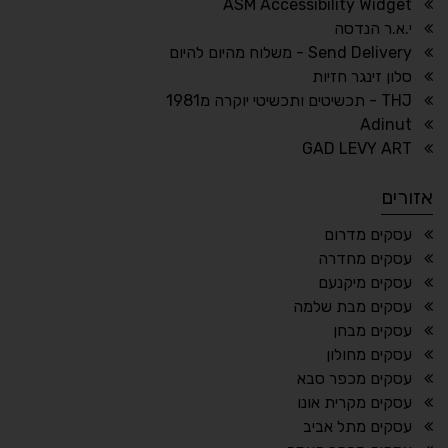
ASM Accessibility Widget
↕
⇿
י.א.ר הנדסה
ריווח טקסט
גובה שורה
Send Delivery - משלוח מהיום להיום
סלון זינגר חזיות
THJ - תכשיטים ותכשיטי יוקרה מ1981
Adinut
⏸
⬡
GAD LEVY ART
הדגשת פוקוס
עצירת אנימציות
אזורים
¶
🌙
עסקים מדרום
עסקים מחדרה
מצב לילה
הדגשת כותרות
עסקים מיקנעם
⬆
⬍
עסקים מבת שלמה
ריווח פסקאות
סמן גדול
עסקים מבחן
עסקים מחולון
עסקים מכפר סבא
עסקים מקרית אונו
🔊 קריאת טקסט (Beta)
עסקים מתל אביב
📖 דיסלקציה
👁 ראייה חלשה