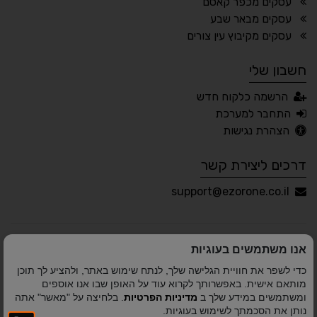
עסקים מכפר קאסם
עסקים מבאר שבע
🖱 מוטורי
🧠 קוגניטיבי
עסקים מקיבוץ עין צורים
חשבון שלי
עברית
English
Русский
العربية
הרשמה כלקוח חדש
Français
התחבר למערכת
הצהרת נגישות
דרכים ליצירת קשר
💾 שמור הגדרות
📂 טען הגדרות
support@ezorone.co.il
הצהרת נגישות
משוב נגישות
אנו משתמשים בעוגיות
פותח על ידי
אלמיר מערכות תוכנה
© כל הזכויות שמורות
כדי לשפר את חוויית הגלישה שלך, לנתח שימוש באתר, ולהציע לך תוכן
לאזור אחד 2010-2026
מותאם אישית. באפשרותך לקרוא עוד על האופן שבו אנו אוספים
ומשתמשים במידע שלך ב
מדיניות הפרטיות
. בלחיצה על "מאשר" אתה
נותן את הסכמתך לשימוש בעוגיות.