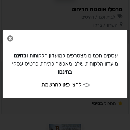
מרסלו אומנות הריהוט
לבית ולגן / רהיטים
השרון / ברקן
מסלול
בסיסי
סגור 
עסקים חכמים מצטרפים למועדון הלקוחות
ובחינם
!
מועדון הלקוחות שלנו מאפשר פתיחת כרטיס עסקי
בחינם
!
styleywalls
👈
לחצו כאן להרשמה
.
לבית ולגן / רהיטים
המרכז / יהוד
מסלול
בסיסי