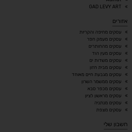
⏸
⬡
GAD LEVY ART
הדגשת פוקוס
עצירת אנימציות
אזורים
¶
🌙
עסקים מחיפה והקריות
עסקים מעמק חפר
מצב לילה
הדגשת כותרות
עסקים מהחותרים
⬆
⬍
עסקים מעין הוד
ריווח פסקאות
סמן גדול
עסקים משדות ים
עסקים מבית חזון
עסקים מגבעת חיים מאוחד
עסקים ממשמר השרון
🔊 קריאת טקסט (Beta)
עסקים מכפר סבא
📖 דיסלקציה
👁 ראייה חלשה
עסקים מראשון לציון
עסקים מנתניה
🖱 מוטורי
🧠 קוגניטיבי
עסקים מצפת
חשבון שלי
עברית
English
Русский
العربية