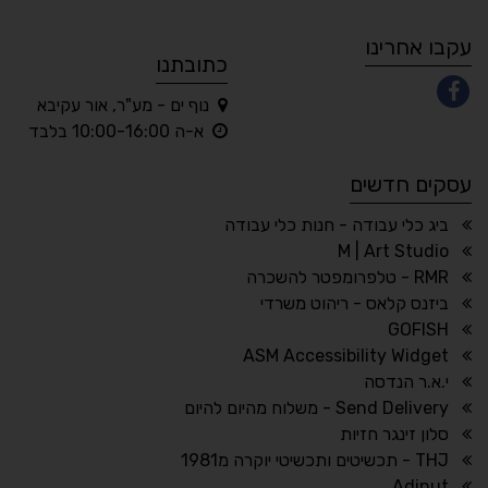
A
A
A
A
A
עקבו אחרינו
כתובתנו
נוף ים - מע"ר, אור עקיבא
◐
◑
א-ה 10:00-16:00 בלבד
ניגודיות גבוהה
ניגודיות הפוכה
עסקים חדשים
☀
◌
גווני אפור
בהירות גבוהה
ביג כלי עבודה - חנות כלי עבודה
M | Art Studio
RMR - טלפרומפטר להשכרה
ביזנס קלאס - ריהוט משרדי
🔗
𝔸
GOFISH
גופן לדיסלקציה
הדגשת קישורים
ASM Accessibility Widget
↕
⇿
י.א.ר הנדסה
ריווח טקסט
גובה שורה
Send Delivery - משלוח מהיום להיום
סלון זינגר חזיות
THJ - תכשיטים ותכשיטי יוקרה מ1981
Adinut