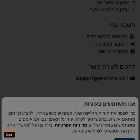
עסקים מגשר הזיו
🖱 מוטורי
🧠 קוגניטיבי
עסקים מקיבוץ גשור
חשבון שלי
עברית
English
Русский
العربية
הרשמה כלקוח חדש
Français
התחבר למערכת
הצהרת נגישות
דרכים ליצירת קשר
💾 שמור הגדרות
📂 טען הגדרות
support@ezorone.co.il
הצהרת נגישות
משוב נגישות
אנו משתמשים בעוגיות
פותח על ידי
אלמיר מערכות תוכנה
© כל הזכויות שמורות
כדי לשפר את חוויית הגלישה שלך, לנתח שימוש באתר, ולהציע לך תוכן
לאזור אחד 2010-2026
מותאם אישית. באפשרותך לקרוא עוד על האופן שבו אנו אוספים
ומשתמשים במידע שלך ב
מדיניות הפרטיות
. בלחיצה על "מאשר" אתה
נותן את הסכמתך לשימוש בעוגיות.
Esc