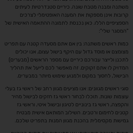
משתנה ומבנה מטבח שונה. כיריים סטנדרטיות לעיתים
קרובות אינן מספקות את המענה האופטימלי לצרכים
הספציפיים הללו. כאן נכנסת לתמונה ההתאמה האישית של
"המסגר שלי":
כמות ראשים משתנה: בין אם אתם מסעדה קטנה עם תפריט
מצומצם או מוסד גדול עם היקף בישול עצום, אנו יכולים
לתכנן ולייצר עבורכם כיריים עם מספר הראשים (מבערים)
המדויק לו אתם זקוקים. זה מאפשר לכם לייעל את תהליך
הבישול, לחסוך במקום ולמנוע שימוש מיותר במבערים.
סוגי ראשים מגוונים: אנו מציעים מגוון רחב של ראשי גז בעלי
עוצמות שונות. תוכלו לבחור ראשי גז חזקים לבישול מהיר
והקפצה, ראשי גז בינוניים לטיגון ובישול איטי, וראשי גז
קטנים לחימום ורטבים. השילוב המותאם אישית מבטיח
גמישות מקסימלית בהכנת מגוון המנות בתפריט שלכם.