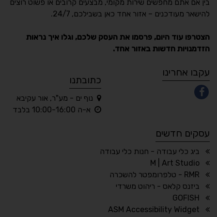
בין אם אתם מחפשים שירות מקומי, מבצעים קרובים או פשוט רוצים
Accessibility
להישאר מעודכנים – אזור אחד כאן בשבילכם, 24/7.
תקן ישראלי IS 5568
הצטרפו עוד היום, פרסמו את העסק שלכם, וגלו איך נראות
הזדמנויות חדשות באזור אחד.
A
A
A
A
A
עקבו אחרינו
כתובתנו
נוף ים - מע"ר, אור עקיבא
◐
◑
א-ה 10:00-16:00 בלבד
ניגודיות גבוהה
ניגודיות הפוכה
עסקים חדשים
☀
◌
גווני אפור
בהירות גבוהה
ביג כלי עבודה - חנות כלי עבודה
M | Art Studio
RMR - טלפרומפטר להשכרה
ביזנס קלאס - ריהוט משרדי
🔗
𝔸
GOFISH
גופן לדיסלקציה
הדגשת קישורים
ASM Accessibility Widget