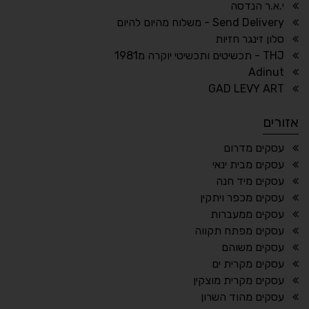
↕
⇿
י.א.ר הנדסה
ריווח טקסט
גובה שורה
Send Delivery - משלוח מהיום להיום
סלון זינגר חזיות
THJ - תכשיטים ותכשיטי יוקרה מ1981
Adinut
⏸
⬡
GAD LEVY ART
הדגשת פוקוס
עצירת אנימציות
אזורים
¶
🌙
עסקים מדרום
עסקים מבית ינאי
מצב לילה
הדגשת כותרות
עסקים מיד חנה
⬆
⬍
עסקים מכפר ויתקין
ריווח פסקאות
סמן גדול
עסקים ממעברות
עסקים מפתח תקווה
עסקים משוהם
עסקים מקרית ים
🔊 קריאת טקסט (Beta)
עסקים מקרית מוצקין
📖 דיסלקציה
👁 ראייה חלשה
עסקים מהוד השרון