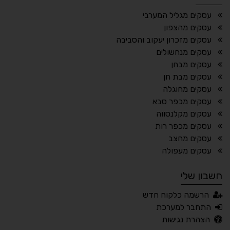
¶
🌙
עסקים מגליל המערבי
עסקים מהצפון
מצב לילה
הדגשת כותרות
עסקים מזכרון יעקוב והסביבה
⬆
⬍
עסקים מנחשולים
ריווח פסקאות
סמן גדול
עסקים מבחן
עסקים מבת חן
עסקים מחוגלה
עסקים מכפר סבא
🔊 קריאת טקסט (Beta)
עסקים מקלנסווה
📖 דיסלקציה
👁 ראייה חלשה
עסקים מכפר רות
עסקים מחצב
🖱 מוטורי
🧠 קוגניטיבי
עסקים מעפולה
חשבון שלי
עברית
English
Русский
العربية
הרשמה כלקוח חדש
Français
התחבר למערכת
הצהרת נגישות