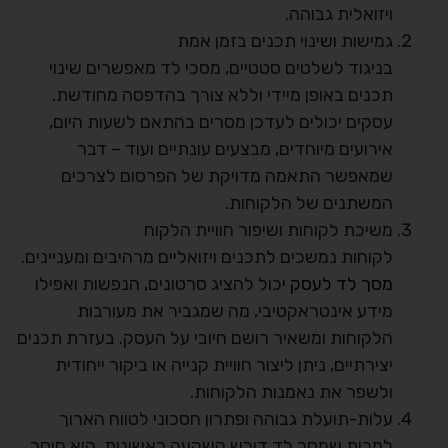
ויזואלית גבוהה.
גמישות ושינוי תכנים בזמן אמת
בניגוד לשלטים סטטיים, מסכי לד מאפשרים שינוי
תכנים באופן מיידי וללא צורך בהדפסה מחודשת.
עסקים יכולים לעדכן מסרים בהתאם לשעות היום,
אירועים מיוחדים, מבצעים עונתיים ועוד – דבר
שמאפשר התאמה מדויקת של הפרסום לצרכים
המשתנים של הלקוחות.
משיכת לקוחות ושיפור חוויית הלקוח
לקוחות נמשכים לתכנים ויזואליים מרהיבים ומעניינים.
מסך לד לעסק
יכול להציג סרטונים, הנפשות ואפילו
מידע אינטראקטיבי, מה שמגביר את מעורבות
הלקוחות ומשאיר רושם חיובי על העסק. בעזרת תכנים
יצירתיים, ניתן ליצור חוויית קנייה או ביקור ייחודית
ולשפר את נאמנות הלקוחות.
עלות-תועלת גבוהה ופתרון חסכוני לטווח הארוך
למרות שמסך לד דורש השקעה ראשונית, הוא חוסך