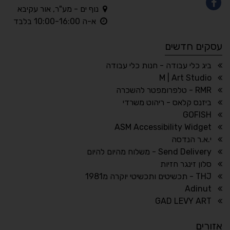
נוף ים - מע"ר, אור עקיבא
◐
◑
א-ה 10:00-16:00 בלבד
ניגודיות גבוהה
ניגודיות הפוכה
עסקים חדשים
☀
◌
גווני אפור
בהירות גבוהה
ביג כלי עבודה - חנות כלי עבודה
M | Art Studio
RMR - טלפרומפטר להשכרה
ביזנס קלאס - ריהוט משרדי
🔗
𝔸
GOFISH
גופן לדיסלקציה
הדגשת קישורים
ASM Accessibility Widget
↕
⇿
י.א.ר הנדסה
ריווח טקסט
גובה שורה
Send Delivery - משלוח מהיום להיום
סלון זינגר חזיות
THJ - תכשיטים ותכשיטי יוקרה מ1981
Adinut
⏸
⬡
GAD LEVY ART
הדגשת פוקוס
עצירת אנימציות
אזורים