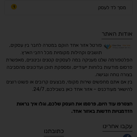
מסך לד לעסק
1
אודות האתר
פורטל אזור אחד הוקם במטרה לחבר בין עסקים,
תושבים וקהילות מקומיות מכל רחבי הארץ.
הפלטפורמה שלנו מעניקה במה לעסקים קטנים ובינוניים, מאפשרת
פרסום מודעות בלוחות ייעודיים, ומספקת תוכן ועדכונים מהסביבה
בצורה נוחה ונגישה.
נגישות מאת ASM
בין אם אתם מחפשים שירות מקומי, מבצעים קרובים או פשוט רוצים
Accessibility
להישאר מעודכנים – אזור אחד כאן בשבילכם, 24/7.
תקן ישראלי IS 5568
הצטרפו עוד היום, פרסמו את העסק שלכם, וגלו איך נראות
הזדמנויות חדשות באזור אחד.
A
A
A
A
A
עקבו אחרינו
כתובתנו