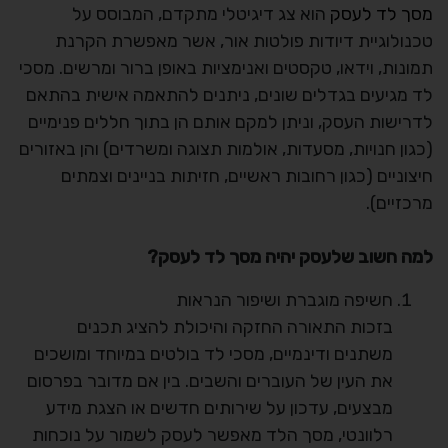
מסך לד לעסק
הוא צג דיגיטלי מתקדם, המבוסס על
טכנולוגיית דיודות פולטות אור, אשר מאפשרת הקרנת
תמונות, וידאו, טקסטים ואנימציות באופן ברור ומרשים. מסכי
לד מגיעים בגדלים שונים, ניתנים להתאמה אישית בהתאם
לדרישות העסק, וניתן למקם אותם הן בתוך חללים פנימיים
(כגון חנויות, מסעדות, אולמות תצוגה ומשרדים) והן באזורים
חיצוניים (כגון רחובות ראשיים, חזיתות בניינים וצמתים
מרכזיים).
למה חשוב שלעסק יהיה מסך לד לעסק?
חשיפה מוגברת ושיפור הנראות
בזכות התאורה החזקה והיכולת להציג תכנים
משתנים ודינמיים, מסכי לד בולטים במיוחד ומושכים
את העין של העוברים והשבים. בין אם מדובר בפרסום
מבצעים, עדכון על שירותים חדשים או הצגת מידע
רלוונטי, מסך הלד מאפשר לעסק לשמור על נוכחות