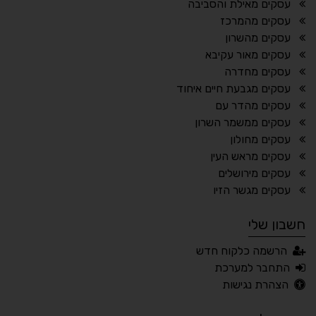
¶
🌙
עסקים מאילת והסביבה
עסקים מהמרכז
מצב לילה
הדגשת כותרות
עסקים מהשרון
⬆
⬍
עסקים מאור עקיבא
ריווח פסקאות
סמן גדול
עסקים מחדרה
עסקים מגבעת חיים איחוד
עסקים מהדר עם
עסקים ממשמר השרון
🔊 קריאת טקסט (Beta)
עסקים מחולון
📖 דיסלקציה
👁 ראייה חלשה
עסקים מראש העין
עסקים מירושלים
🖱 מוטורי
🧠 קוגניטיבי
עסקים מגשר הזיו
חשבון שלי
עברית
English
Русский
العربية
הרשמה כלקוח חדש
Français
התחבר למערכת
הצהרת נגישות