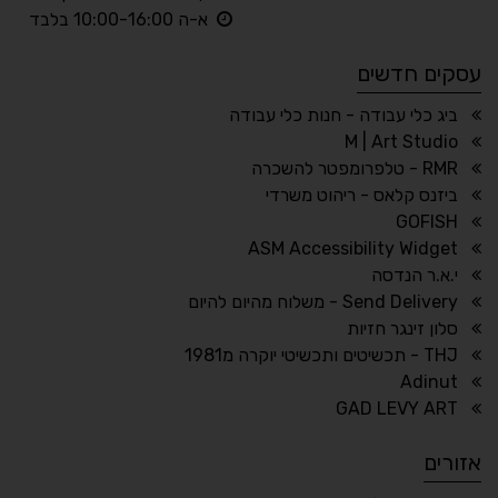
◐
◑
א-ה 10:00-16:00 בלבד
ניגודיות גבוהה
ניגודיות הפוכה
עסקים חדשים
☀
◌
גווני אפור
בהירות גבוהה
ביג כלי עבודה - חנות כלי עבודה
M | Art Studio
RMR - טלפרומפטר להשכרה
ביזנס קלאס - ריהוט משרדי
🔗
𝔸
GOFISH
גופן לדיסלקציה
הדגשת קישורים
ASM Accessibility Widget
↕
⇿
י.א.ר הנדסה
ריווח טקסט
גובה שורה
Send Delivery - משלוח מהיום להיום
סלון זינגר חזיות
THJ - תכשיטים ותכשיטי יוקרה מ1981
Adinut
⏸
⬡
GAD LEVY ART
הדגשת פוקוס
עצירת אנימציות
אזורים