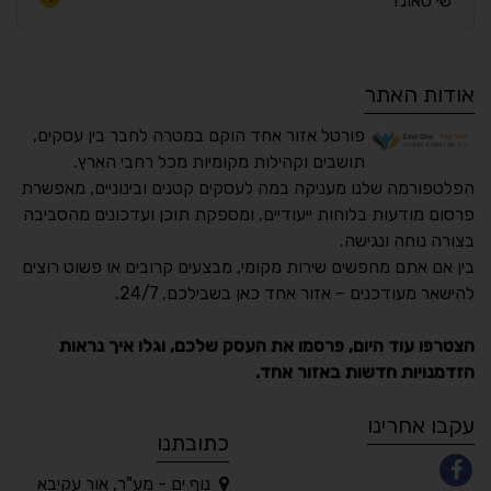
שי סאונד
אודות האתר
פורטל אזור אחד הוקם במטרה לחבר בין עסקים,
תושבים וקהילות מקומיות מכל רחבי הארץ.
הפלטפורמה שלנו מעניקה במה לעסקים קטנים ובינוניים, מאפשרת
פרסום מודעות בלוחות ייעודיים, ומספקת תוכן ועדכונים מהסביבה
בצורה נוחה ונגישה.
נגישות מאת ASM
בין אם אתם מחפשים שירות מקומי, מבצעים קרובים או פשוט רוצים
Accessibility
להישאר מעודכנים – אזור אחד כאן בשבילכם, 24/7.
תקן ישראלי IS 5568
הצטרפו עוד היום, פרסמו את העסק שלכם, וגלו איך נראות
הזדמנויות חדשות באזור אחד.
A
A
A
A
A
עקבו אחרינו
כתובתנו
נוף ים - מע"ר, אור עקיבא