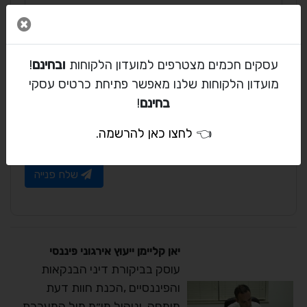
*
כותרת הפנייה
סגור 
עסקים חכמים מצטרפים למועדון הלקוחות
ובחינם
!
תוכן הפנייה
מועדון הלקוחות שלנו מאפשר פתיחת כרטיס עסקי
בחינם
!
👈
לחצו כאן להרשמה
.
שלח פנייה
יאן קליימן ייעוץ אירגוני פיננסי
עוסק בביקורת דיני הבנקאות
והפיננסיים ,הכנת חוות דעת
מומחה ,וניהול מו״מ מול המערכת