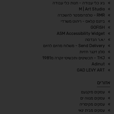
גווני אפור
בהירות גבוהה
ביג כלי עבודה - חנות כלי עבודה
M | Art Studio
RMR - טלפרומפטר להשכרה
ביזנס קלאס - ריהוט משרדי
🔗
𝔸
GOFISH
גופן לדיסלקציה
הדגשת קישורים
ASM Accessibility Widget
↕
⇿
י.א.ר הנדסה
ריווח טקסט
גובה שורה
Send Delivery - משלוח מהיום להיום
סלון זינגר חזיות
THJ - תכשיטים ותכשיטי יוקרה מ1981
Adinut
⏸
⬡
GAD LEVY ART
הדגשת פוקוס
עצירת אנימציות
אזורים
¶
🌙
עסקים מיקנעם
עסקים מנווה ים
מצב לילה
הדגשת כותרות
עסקים מקיסריה
⬆
⬍
עסקים מבית ינאי