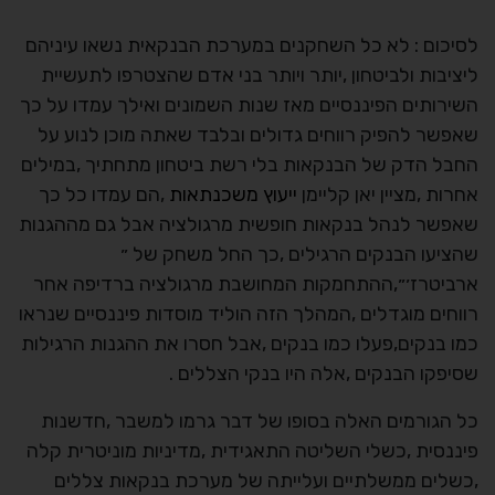
לסיכום : לא כל השחקנים במערכת הבנקאית נשאו עיניהם
ליציבות ולביטחון ,יותר ויותר בני אדם שהצטרפו לתעשיית
השירותים הפיננסיים מאז שנות השמונים ואילך עמדו על כך
שאפשר להפיק רווחים גדולים ובלבד שאתה מוכן לנוע על
החבל הדק של הבנקאות בלי רשת ביטחון מתחתיך ,במילים
אחרות ,מציין יאן קליימן
ייעוץ משכנתאות
,הם עמדו כל כך
שאפשר לנהל בנקאות חופשית מרגולציה אבל גם מההגנות
שהציעו הבנקים הרגילים ,כך החל משחק של ״
ארביטרז׳״,ההתחמקות המחושבת מרגולציה ברדיפה אחר
רווחים מוגדלים ,המהלך הזה הוליד מוסדות פיננסיים שנראו
כמו בנקים,פעלו כמו בנקים ,אבל חסרו את ההגנות הרגילות
שסיפקו הבנקים ,אלה היו בנקי הצללים .
כל הגורמים האלה בסופו של דבר גרמו למשבר ,חדשנות
פיננסית ,כשלי השליטה התאגידית ,מדיניות מוניטרית קלה
,כשלים ממשלתיים ועלייתה של מערכת בנקאות צללים