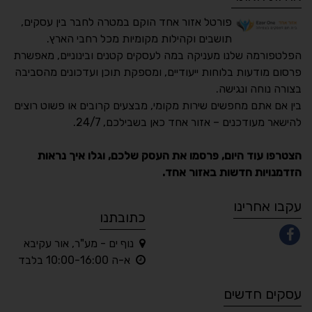
פורטל אזור אחד הוקם במטרה לחבר בין עסקים,
תושבים וקהילות מקומיות מכל רחבי הארץ.
הפלטפורמה שלנו מעניקה במה לעסקים קטנים ובינוניים, מאפשרת
פרסום מודעות בלוחות ייעודיים, ומספקת תוכן ועדכונים מהסביבה
בצורה נוחה ונגישה.
נגישות מאת ASM
בין אם אתם מחפשים שירות מקומי, מבצעים קרובים או פשוט רוצים
Accessibility
להישאר מעודכנים – אזור אחד כאן בשבילכם, 24/7.
תקן ישראלי IS 5568
הצטרפו עוד היום, פרסמו את העסק שלכם, וגלו איך נראות
הזדמנויות חדשות באזור אחד.
A
A
A
A
A
עקבו אחרינו
כתובתנו
נוף ים - מע"ר, אור עקיבא
◐
◑
א-ה 10:00-16:00 בלבד
ניגודיות גבוהה
ניגודיות הפוכה
עסקים חדשים
☀
◌