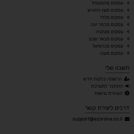
ריווח פסקאות
סמן גדול
עסקים מהמעפיל
עסקים מעין החורש
עסקים מלוד
עסקים מכפר יונה
🔊 קריאת טקסט (Beta)
עסקים מנתניה
📖 דיסלקציה
👁 ראייה חלשה
עסקים מבאר שבע
עסקים מכרמיאל
🖱 מוטורי
🧠 קוגניטיבי
עסקים מעכו
חשבון שלי
עברית
English
Русский
العربية
הרשמה כלקוח חדש
Français
התחבר למערכת
הצהרת נגישות
דרכים ליצירת קשר
💾 שמור הגדרות
📂 טען הגדרות
support@ezorone.co.il
הצהרת נגישות
משוב נגישות