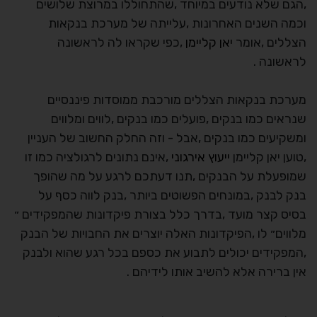
,הגם שלא נודעים במיוחד ,שהתחוללו במרוצת שלושים
וכמה השנים האחרונות ,עלייתה של מערכת בנקאות
הצללים ,אומר
יאן קליימן
,כפי שקראו לה לראשונה
לראשונה .
מערכת בנקאות הצללים מורכבת ממוסדות פיננסיים
שנראים כמו בנקים ,פועלים כמו בנקים ,לווים ומלווים
ומשקיעים כמו בנקים ,אבל - וזה החלק החשוב של העניין
,טוען יאן קליימן
ייעוץ אירגוני
,אינם נתונים לרגולציה כמו זו
שמופעלת על הבנקים ,תנו דעתכם לרגע על מה שהופך
בנק לבנק ,במונחים הפשוטים ביותר ,בנק לווה כסף על
בסיס קצר מועד ,בדרך כלל בצורת פיקדונות שהמפקידים ״
מלווים״ לו ,הפיקדונות האלה יוצרים את החבויות של הבנק
,המפקידים יכולים לתבוע את כספם בכל רגע שהוא ולבנק
אין ברירה אלא להשיב אותו לידיהם .