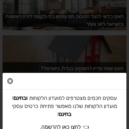
האם כדאי לנצל הטבות מס ומימון כדי לקנות דירה ראשונה
בישראל לזוג צעיר
האם שווה עדיין להשקיע בנדלן בישראל?
סגור 
עסקים חכמים מצטרפים למועדון הלקוחות
ובחינם
!
מועדון הלקוחות שלנו מאפשר פתיחת כרטיס עסקי
בחינם
!
רכישת דירה חדשה מקבלן
👈
לחצו כאן להרשמה
.