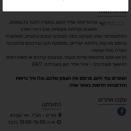
אודות האתר
פורטל אזור אחד הוקם במטרה לחבר בין עסקים,
תושבים וקהילות מקומיות מכל רחבי הארץ.
הפלטפורמה שלנו מעניקה במה לעסקים קטנים ובינוניים, מאפשרת
פרסום מודעות בלוחות ייעודיים, ומספקת תוכן ועדכונים מהסביבה
בצורה נוחה ונגישה.
נגישות מאת ASM
בין אם אתם מחפשים שירות מקומי, מבצעים קרובים או פשוט רוצים
Accessibility
להישאר מעודכנים – אזור אחד כאן בשבילכם, 24/7.
תקן ישראלי IS 5568
הצטרפו עוד היום, פרסמו את העסק שלכם, וגלו איך נראות
הזדמנויות חדשות באזור אחד.
A
A
A
A
A
עקבו אחרינו
כתובתנו
נוף ים - מע"ר, אור עקיבא
◐
◑
א-ה 10:00-16:00 בלבד
ניגודיות גבוהה
ניגודיות הפוכה