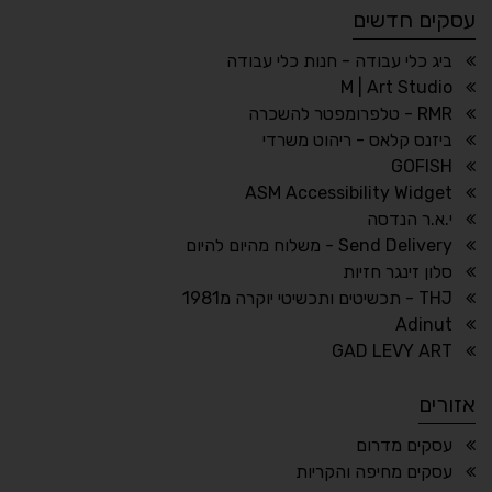
עסקים חדשים
☀
◌
גווני אפור
בהירות גבוהה
ביג כלי עבודה - חנות כלי עבודה
M | Art Studio
RMR - טלפרומפטר להשכרה
ביזנס קלאס - ריהוט משרדי
🔗
𝔸
GOFISH
גופן לדיסלקציה
הדגשת קישורים
ASM Accessibility Widget
↕
⇿
י.א.ר הנדסה
ריווח טקסט
גובה שורה
Send Delivery - משלוח מהיום להיום
סלון זינגר חזיות
THJ - תכשיטים ותכשיטי יוקרה מ1981
Adinut
⏸
⬡
GAD LEVY ART
הדגשת פוקוס
עצירת אנימציות
אזורים
¶
🌙
עסקים מדרום
עסקים מחיפה והקריות
מצב לילה
הדגשת כותרות