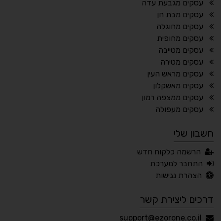
עסקים מגבעת עדה
⬆
⬍
עסקים מבת חן
ריווח פסקאות
סמן גדול
עסקים מחוגלה
עסקים מחופית
עסקים מטייבה
עסקים מטירה
🔊 קריאת טקסט (Beta)
עסקים מראש העין
📖 דיסלקציה
👁 ראייה חלשה
עסקים מאשקלון
עסקים ממצפה רמון
🖱 מוטורי
🧠 קוגניטיבי
עסקים מעפולה
חשבון שלי
עברית
English
Русский
العربية
הרשמה כלקוח חדש
Français
התחבר למערכת
הצהרת נגישות
דרכים ליצירת קשר
💾 שמור הגדרות
📂 טען הגדרות
support@ezorone.co.il