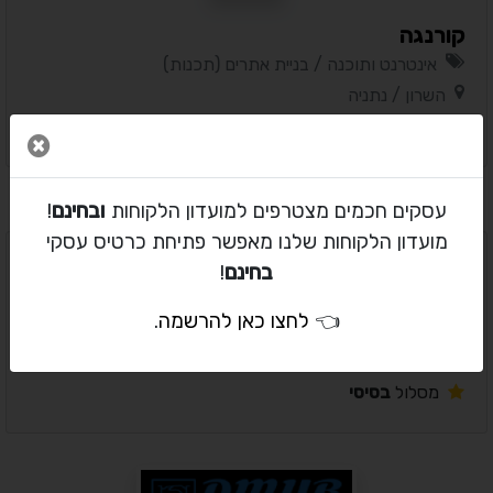
קורנגה
אינטרנט ותוכנה / בניית אתרים (תכנות)
השרון / נתניה
מסלול
בסיסי
סגור 
עסקים חכמים מצטרפים למועדון הלקוחות
ובחינם
!
מועדון הלקוחות שלנו מאפשר פתיחת כרטיס עסקי
בחינם
!
פטריק הצלם
👈
לחצו כאן להרשמה
.
אירועים / מגנטים לאירועים
השרון / אזור השרון
מסלול
בסיסי