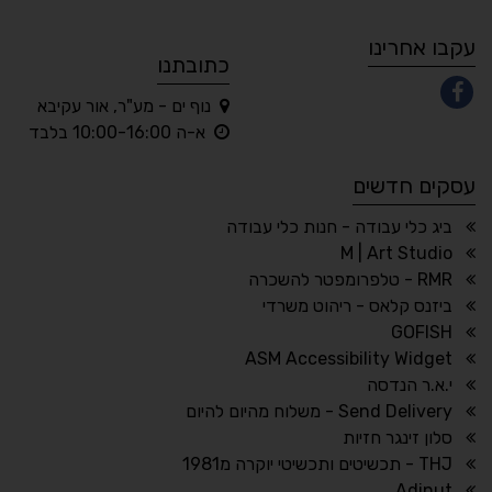
A
A
A
A
A
עקבו אחרינו
כתובתנו
נוף ים - מע"ר, אור עקיבא
◐
◑
א-ה 10:00-16:00 בלבד
ניגודיות גבוהה
ניגודיות הפוכה
עסקים חדשים
☀
◌
גווני אפור
בהירות גבוהה
ביג כלי עבודה - חנות כלי עבודה
M | Art Studio
RMR - טלפרומפטר להשכרה
ביזנס קלאס - ריהוט משרדי
🔗
𝔸
GOFISH
גופן לדיסלקציה
הדגשת קישורים
ASM Accessibility Widget
↕
⇿
י.א.ר הנדסה
ריווח טקסט
גובה שורה
Send Delivery - משלוח מהיום להיום
סלון זינגר חזיות
THJ - תכשיטים ותכשיטי יוקרה מ1981
Adinut