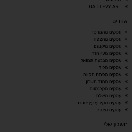
⏸
⬡
GAD LEVY ART
הדגשת פוקוס
עצירת אנימציות
אזורים
¶
🌙
עסקים מהמרכז
עסקים מהצפון
מצב לילה
הדגשת כותרות
עסקים מיקנעם
⬆
⬍
עסקים מעין הוד
ריווח פסקאות
סמן גדול
עסקים מגבעת שמואל
עסקים מלוד
עסקים מפתח תקווה
עסקים מהוד השרון
🔊 קריאת טקסט (Beta)
עסקים מקלנסווה
📖 דיסלקציה
👁 ראייה חלשה
עסקים מאילת
עסקים מקיבוץ עין צורים
🖱 מוטורי
🧠 קוגניטיבי
עסקים מצפת
חשבון שלי
עברית
English
Русский
العربية