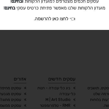
עסקים חכמים מצטרפים למועדון הלקוחות
ובחינם
!
מועדון הלקוחות שלנו מאפשר פתיחת כרטיס עסקי
בחינם
!
👈
לחצו כאן להרשמה
.
עסקים חדשים
אזורים
סקים, תושבים
ביג כלי עבודה - חנות
עסקים מחיפה 
רמה שלנו
כלי עבודה
עסקים מגבעת
עות בלוחות
M | Art Studio
עסקים מחוגלה
שה.
RMR - טלפרומפטר
עסקים ממשמר 