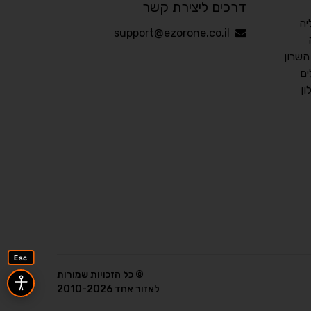
דרכים ליצירת קשר
יה
עברית
English
Русский
العربية
support@ezorone.co.il
Français
שרון
ים
ן
💾 שמור הגדרות
📂 טען הגדרות
הצהרת נגישות
משוב נגישות
פותח על ידי
אלמיר מערכות תוכנה
Esc
© כל הזכויות שמורות
לאזור אחד 2010-2026