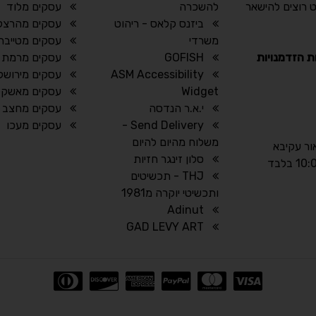
 רוצים להישאר
להשכרה
עסקים מלוד
ביזנס קלאס - ריהוט
עסקים מהרצל
משרדי
עסקים מטייבה
ת הזדמנויות
GOFISH
עסקים מרמת ה
ASM Accessibility
עסקים מירושל
Widget
עסקים מאשקלו
י.א.ר הנדסה
עסקים מחצב
Send Delivery -
עסקים מעכו
משלוח מהיום להיום
אור עקיבא
סלון זינגר חזיות
THJ - תכשיטים
ותכשיטי יוקרה מ1981
Adinut
GAD LEVY ART