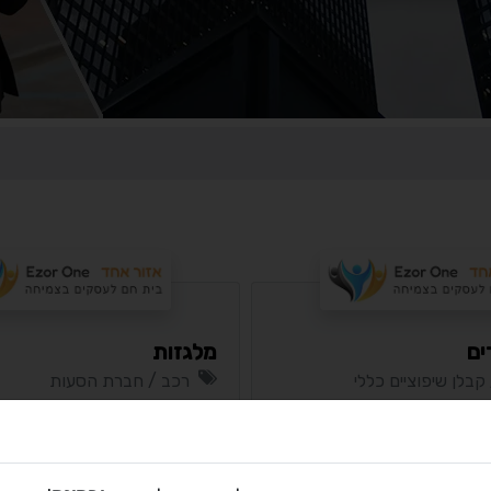
ים
מלגזות
קבלן שיפוציים כללי
רכב / חברת הסעות
 עולש
עמק חפר / אחיטוב
סי
מסלול
בסיסי