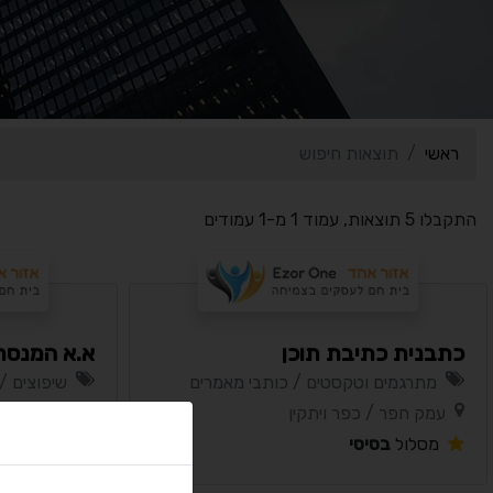
ראשי
תוצאות חיפוש
התקבלו 5 תוצאות, עמוד 1 מ-1 עמודים
כתבנית כתיבת תוכן
א.א המנסר
מתרגמים וטקסטים / כותבי מאמרים
שיפוצים / 
עמק חפר / כפר ויתקין
עמק חפר /
מסלול
בסיסי
מסלול
בסי