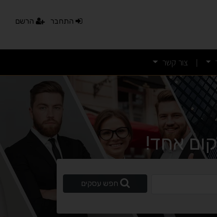
התחבר
הרשם
צור קשר
|
ום אחד!
נגישות מאת ASM Accessibility
ופשי
חפש עסקים
תקן ישראלי IS 5568