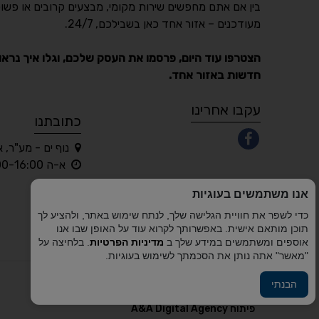
בין אם אתם מחפשים שירות מקומי, מבצעים קרובים או פשוט
מעודכנים – אזור אחד כאן בשבילכם, 24/7.
הצטרפו עוד היום, פרסמו את העסק שלכם, וגלו איך נראו
חדשות באזור אחד.
עקבו אחרינו
כתובתנו
נוף ים - מע"ר, 
א-ה 10:00-16:00 בלבד
אנו משתמשים בעוגיות
כדי לשפר את חוויית הגלישה שלך, לנתח שימוש באתר, ולהציע לך
תוכן מותאם אישית. באפשרותך לקרוא עוד על האופן שבו אנו
אוספים ומשתמשים במידע שלך ב
מדיניות הפרטיות
. בלחיצה על
"מאשר" אתה נותן את הסכמתך לשימוש בעוגיות.
הבנתי
פיתוח A&A Digital Agency