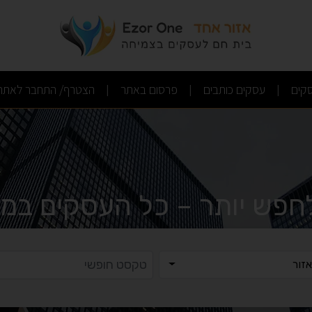
(current)
(current)
(current)
קים
עסקים כותבים
פרסום באתר
הצטרף/ התחבר לאתר
|
|
|
לחפש יותר – כל העסקים במק
ר
טקסט ח
זור