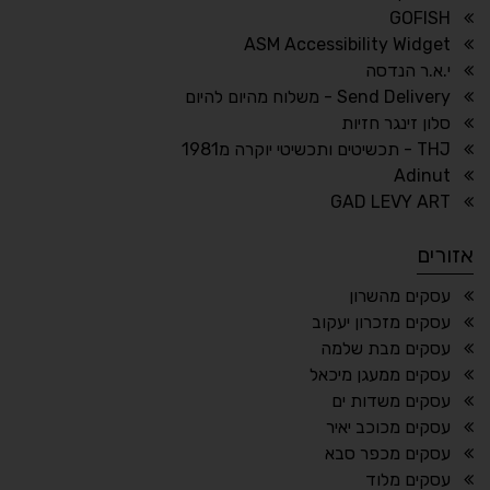
GOFISH
גופן לדיסלקציה
הדגשת קישורים
ASM Accessibility Widget
↕
⇿
י.א.ר הנדסה
ריווח טקסט
גובה שורה
Send Delivery - משלוח מהיום להיום
סלון זינגר חזיות
THJ - תכשיטים ותכשיטי יוקרה מ1981
Adinut
⏸
⬡
GAD LEVY ART
הדגשת פוקוס
עצירת אנימציות
אזורים
¶
🌙
עסקים מהשרון
עסקים מזכרון יעקוב
מצב לילה
הדגשת כותרות
עסקים מבת שלמה
⬆
⬍
עסקים ממעגן מיכאל
ריווח פסקאות
סמן גדול
עסקים משדות ים
עסקים מכוכב יאיר
עסקים מכפר סבא
עסקים מלוד
🔊 קריאת טקסט (Beta)