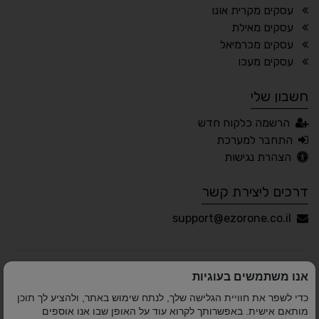
עסקים מקרית אונו
📖 דיסלקציה
👁 ראייה חלשה
עסקים מאילת
עסקים מכרמיאל
🖱 מוטורי
🧠 קוגניטיבי
עסקים מעכו
חשבון שלי
עברית
English
Русский
العربية
הרשמה כלקוח חדש
Français
התחבר למערכת
הצהרת נגישות
דרכים ליצירת קשר
💾 שמור הגדרות
📂 טען הגדרות
support@ezorone.co.il
הצהרת נגישות
משוב נגישות
אנו משתמשים בעוגיות
פותח על ידי
אלמיר מערכות תוכנה
© כל הזכויות שמורות
כדי לשפר את חוויית הגלישה שלך, לנתח שימוש באתר, ולהציע לך תוכן
לאזור אחד 2010-2026
מותאם אישית. באפשרותך לקרוא עוד על האופן שבו אנו אוספים