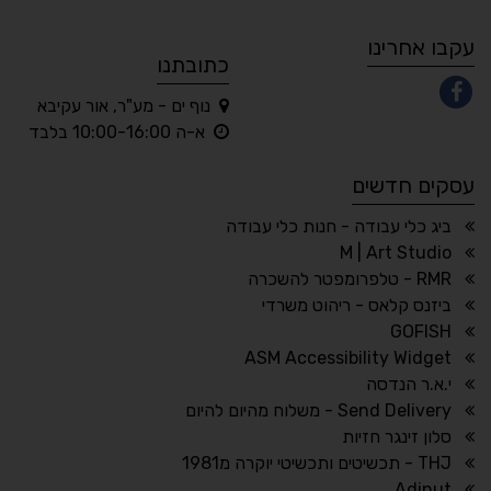
A
A
A
A
A
עקבו אחרינו
כתובתנו
נוף ים - מע"ר, אור עקיבא
◐
◑
א-ה 10:00-16:00 בלבד
ניגודיות גבוהה
ניגודיות הפוכה
עסקים חדשים
☀
◌
גווני אפור
בהירות גבוהה
ביג כלי עבודה - חנות כלי עבודה
M | Art Studio
RMR - טלפרומפטר להשכרה
ביזנס קלאס - ריהוט משרדי
🔗
𝔸
GOFISH
גופן לדיסלקציה
הדגשת קישורים
ASM Accessibility Widget
↕
⇿
י.א.ר הנדסה
ריווח טקסט
גובה שורה
Send Delivery - משלוח מהיום להיום
סלון זינגר חזיות
THJ - תכשיטים ותכשיטי יוקרה מ1981
Adinut