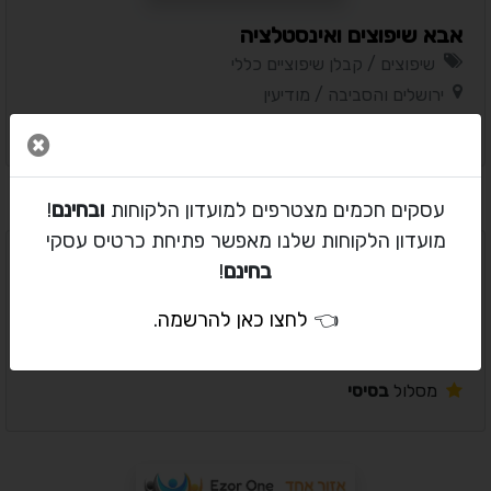
אבא שיפוצים ואינסטלציה
שיפוצים / קבלן שיפוציים כללי
ירושלים והסביבה / מודיעין
מסלול
בסיסי
סגור 
עסקים חכמים מצטרפים למועדון הלקוחות
ובחינם
!
מועדון הלקוחות שלנו מאפשר פתיחת כרטיס עסקי
בחינם
!
ארגמן איטום
👈
לחצו כאן להרשמה
.
שיפוצים / איטום וזיפות
המרכז / רחובות
מסלול
בסיסי