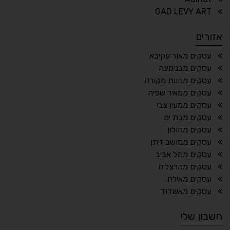
⏸
⬡
GAD LEVY ART
הדגשת פוקוס
עצירת אנימציות
אזורים
¶
🌙
עסקים מאור עקיבא
עסקים מבנימינה
מצב לילה
הדגשת כותרות
עסקים מחוות מקורה
⬆
⬍
עסקים ממאיר שפיה
ריווח פסקאות
סמן גדול
עסקים ממעין צבי
עסקים מבת ים
עסקים מחולון
עסקים ממושב זיתן
🔊 קריאת טקסט (Beta)
עסקים מתל אביב
📖 דיסלקציה
👁 ראייה חלשה
עסקים מהרצליה
עסקים מאילת
🖱 מוטורי
🧠 קוגניטיבי
עסקים מאשדוד
חשבון שלי
עברית
English
Русский
العربية